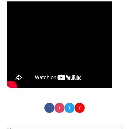
F
I
T
Y