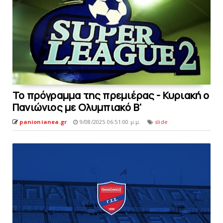
Το πρόγραμμα της πρεμιέρας - Κυριακή ο
Πανιώνιος με Ολυμπιακό B'
panionianea.gr
9/08/2025 06:51:00 μ.μ.
slide