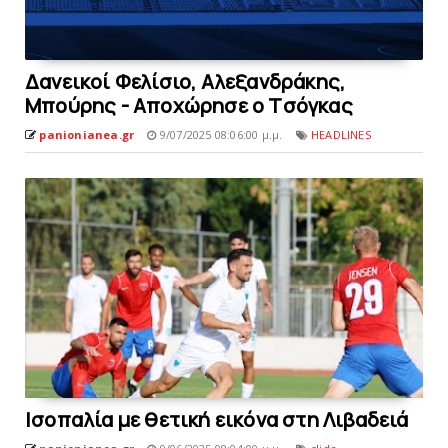
Δανεικοί Φελίσιο, Αλεξανδράκης,
Μπούρης - Αποχώρησε o Tσόγκας
panionianea.gr
9/07/2025 08:06:00 μ.μ.
HEADLINES
Iσοπαλία με θετική εικόνα στη Λιβαδειά