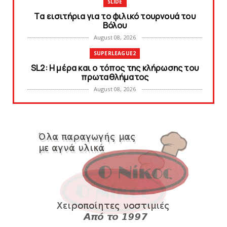
SLIDE
Tα εισιτήρια για το φιλικό τουρνουά του
Bόλου
August 08, 2026
SUPERLEAGUE2
SL2: Η μέρα και ο τόπος της κλήρωσης του
πρωταθλήματος
August 08, 2026
KARA TALKS
Δείτε την εκπομπή «Kara Talks» (video)
August 07, 2026
KARA TALKS
«Kara Talks»: LIVE 21:00
August 07, 2026
SLIDE
Κύπελλο: Την Τετάρτη 19 Αυγούστου το Νίκη
Βόλου - Πανιώνιος
August 07, 2026