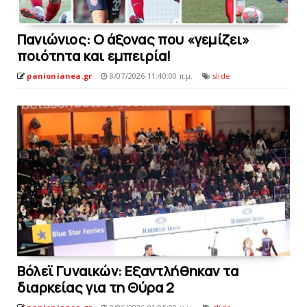
Πανιώνιος: O άξονας που «γεμίζει»
ποιότητα και εμπειρία!
panionianea.gr
8/07/2026 11:40:00 π.μ.
slide
Bόλεϊ Γυναικών: Εξαντλήθηκαν τα
διαρκείας για τη Θύρα 2