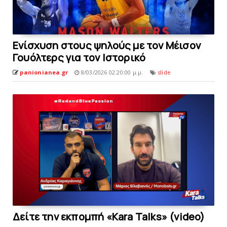
Eνίσχυση στους ψηλούς με τον Μέισον
Γουόλτερς για τον Ιστορικό
panionianea.gr
8/03/2026 02:20:00 μ.μ.
slide
Δείτε την εκπομπή «Kara Talks» (video)