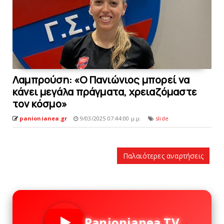
Λαμπρoύση: «Ο Πανιώνιος μπορεί να
κάνει μεγάλα πράγματα, χρειαζόμαστε
τον κόσμο»
panionianea.gr
9/03/2025 07:44:00 μ.μ.
slide
Παλαιότερες αναρτήσεις
Panionianea TV