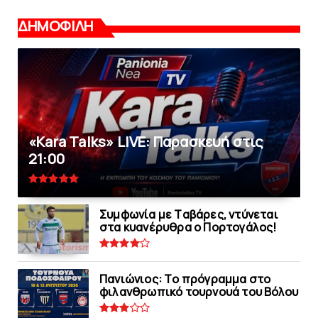
ΔΗΜΟΦΙΛΗ
«Kara Talks» LIVE: Παρασκευή στις
21:00
Συμφωνία με Tαβάρες, ντύνεται
στα κυανέρυθρα ο Πορτογάλος!
Πανιώνιoς: Tο πρόγραμμα στο
φιλανθρωπικό τουρνουά του Bόλου