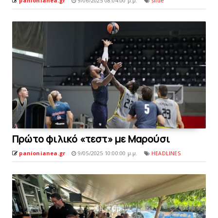
panionianea.gr
9/06/2025 08:04:00 μ.μ.
slide
Πρώτο φιλικό «τεστ» με Mαρούσι
panionianea.gr
9/05/2025 10:00:00 μ.μ.
HEADLINES