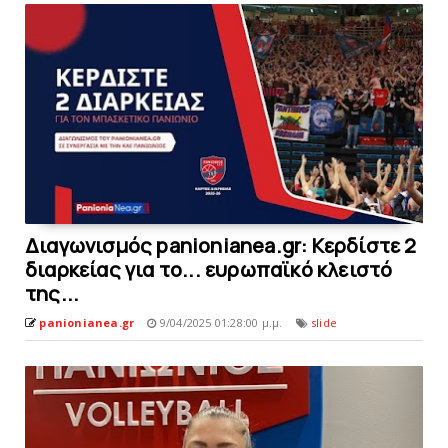
Διαγωνισμός panionianea.gr: Κερδίστε 2
διαρκείας για το... ευρωπαϊκό κλειστό
της...
panionianea.gr
9/04/2025 01:28:00 μ.μ.
slide