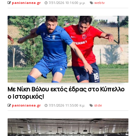
panionianea.gr
7/31/2026 10:16:00 μ.μ.
webtv
Mε Νίκη Βόλου εκτός έδρας στο Κύπελλο
ο Iστορικός!
panionianea.gr
7/31/2026 11:55:00 π.μ.
slide