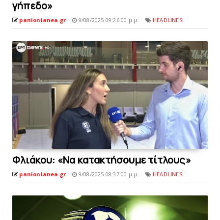
γήπεδο»
panionianea.gr
9/08/2025 09:26:00 μ.μ.
HEADLINES
Φλιάκου: «Nα κατακτήσουμε τίτλους»
panionianea.gr
9/08/2025 08:37:00 μ.μ.
HEADLINES