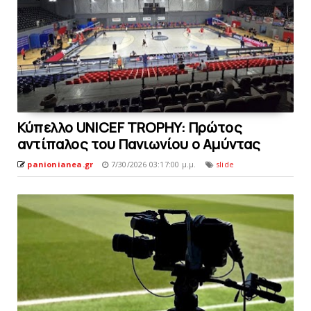
Κύπελλο UNICEF TROPHY: Πρώτος
αντίπαλος του Πανιωνίου o Aμύντας
panionianea.gr
7/30/2026 03:17:00 μ.μ.
slide