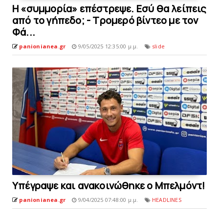
Η «συμμορία» επέστρεψε. Εσύ θα λείπεις
από το γήπεδο; - Τρομερό βίντεο με τον
Φά...
panionianea.gr
9/05/2025 12:35:00 μ.μ.
slide
Υπέγραψε και ανακοινώθηκε ο Mπελμόντ!
panionianea.gr
9/04/2025 07:48:00 μ.μ.
HEADLINES