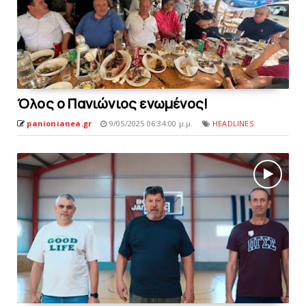
Όλoς o Πανιώνιος ενωμένoς!
panionianea.gr
9/05/2025 06:34:00 μ.μ.
HEADLINES