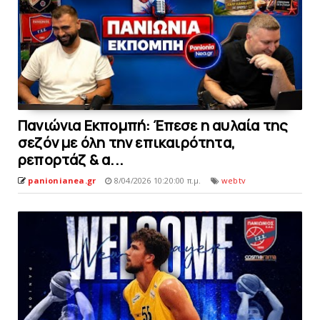
Πανιώνια Εκπομπή: Έπεσε η αυλαία της
σεζόν με όλη την επικαιρότητα,
ρεπορτάζ & α...
panionianea.gr
8/04/2026 10:20:00 π.μ.
webtv