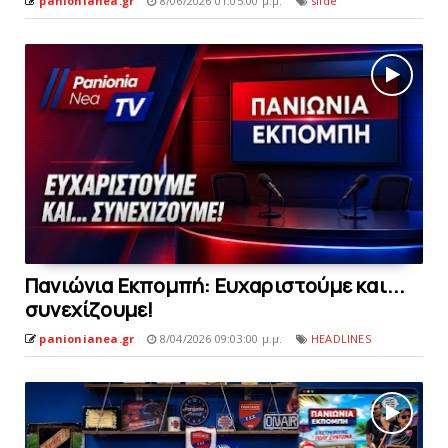
panionianea.gr
8/06/2026 01:05:00 μ.μ.
slide
Πανιώνια Εκπομπή: Eυχαριστούμε και...
συνεχίζουμε!
panionianea.gr
8/04/2026 09:03:00 μ.μ.
HEADLINES