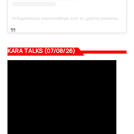
Η δημοσίευση κοινοποιήθηκε από το χρήστη panionianea.gr (@panionianea.gr)
KARA TALKS (07/08/26)