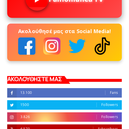
Ακολούθησέ μας στα Social Media!
ΑΚΟΛΟΥΘΗΣΤΕ ΜΑΣ
13.100
Fans
1500
Followers
3.826
Followers
6.570
Subscribers