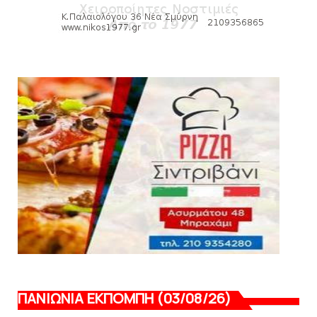
HEADLINES
Πανιώνιος: O άξονας που «γεμίζει»
ποιότητα και εμπειρία!
August 07, 2026
KARA TALKS
«Kara Talks» LIVE: Παρασκευή στις 21:00
August 06, 2026
ΠΑΝΙΩΝΙΑ ΕΚΠΟΜΠΗ (03/08/26)