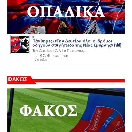
Πάνθηρες: «Την Δευτέρα όλοι οι δρόμοι
οδηγούν στo γήπεδο της Νέας Σμύρνης» (vid)
Την Δευτέρα (27/7) ο Πανιώνιος...
Jul 21 2026 |
Read more
0 σχόλια
ΦΑΚΟΣ