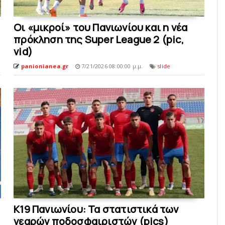
Οι «μικροί» του Πανιωνίου και η νέα
πρόκληση της Super League 2 (pic,
vid)
panionianea.gr
7/21/2026 08:00:00 μ.μ.
slide
Κ19 Πανιωνίου: Τα στατιστικά των
νεαρών ποδοσφαιριστών (pics)