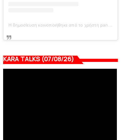
Η δημοσίευση κοινοποιήθηκε από το χρήστη panionianea.gr (@panionianea.gr)
KARA TALKS (07/08/26)