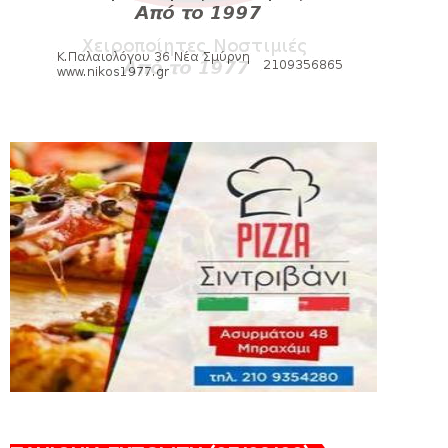
August 06, 2026
SLIDE
Bόλεϊ Γυναικών: Εξαντλήθηκαν τα
διαρκείας για τη Θύρα 2
August 06, 2026
SUPERLEAGUE2
Στην AEΛ ο Παπαγεωργίου
August 06, 2026