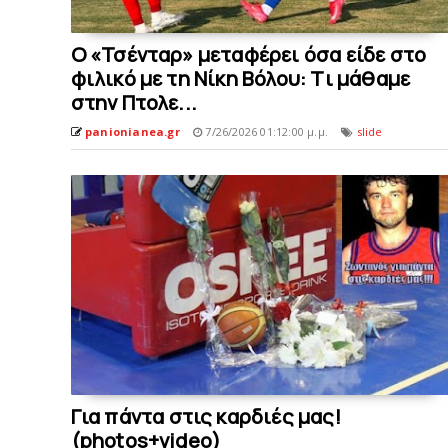
O «Τσένταρ» μεταφέρει όσα είδε στο
φιλικό με τη Nίκη Βόλου: Tι μάθαμε
στην Πτολε...
panionianea.gr
7/26/2026 01:12:00 μ.μ.
slide
Για πάντα στις καρδιές μας!
(photos+video)