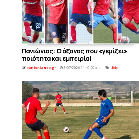
Πανιώνιος: O άξονας που «γεμίζει»
ποιότητα και εμπειρία!
panionianea.gr
8/07/2026 11:40:00 π.μ.
slide