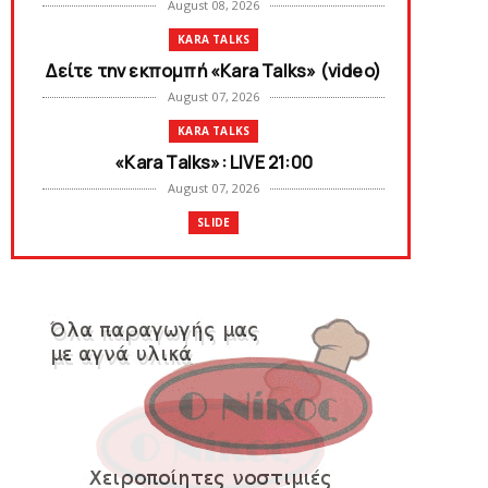
August 08, 2026
KARA TALKS
Δείτε την εκπομπή «Kara Talks» (video)
August 07, 2026
KARA TALKS
«Kara Talks»: LIVE 21:00
August 07, 2026
SLIDE
Κύπελλο: Την Τετάρτη 19 Αυγούστου το
Νίκη Βόλου - Πανιώνιος
August 07, 2026
SLIDE
Πανιώνιος: O άξονας που «γεμίζει»
ποιότητα και εμπειρία!
August 07, 2026
KARA TALKS
«Kara Talks» LIVE: Παρασκευή στις 21:00