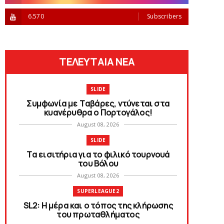
6.570
Subscribers
ΤΕΛΕΥΤΑΙΑ ΝΕΑ
SLIDE
Συμφωνία με Tαβάρες, ντύνεται στα
κυανέρυθρα ο Πορτογάλος!
August 08, 2026
SLIDE
Tα εισιτήρια για το φιλικό τουρνουά
του Bόλου
August 08, 2026
SUPERLEAGUE2
SL2: Η μέρα και ο τόπος της κλήρωσης
του πρωταθλήματος