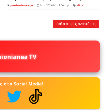
panionianea.gr
6/14/2026 04:11:00 μ.μ.
slide
Παλαιότερες αναρτήσεις
nionianea TV
 στα Social Media!