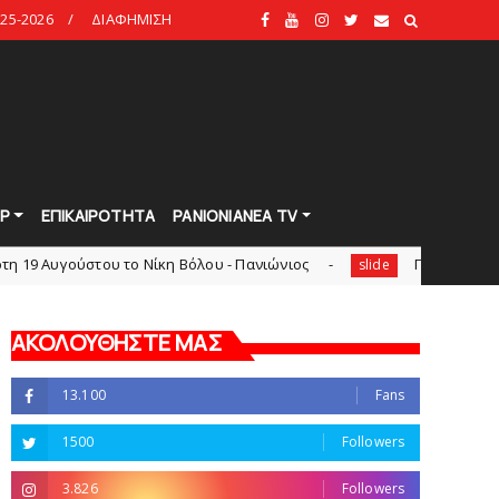
25-2026
ΔΙΑΦΗΜΙΣΗ
Ρ
ΕΠΙΚΑΙΡΟΤΗΤΑ
PANIONIANEA TV
ου το Νίκη Βόλου - Πανιώνιος
Πανιώνιος: O άξονας που «
slide
ΑΚΟΛΟΥΘΗΣΤΕ ΜΑΣ
13.100
Fans
1500
Followers
3.826
Followers