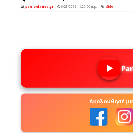
panionianea.gr
6/28/2026 11:20:00 π.μ.
slide
Pa
Ακολούθησέ μας