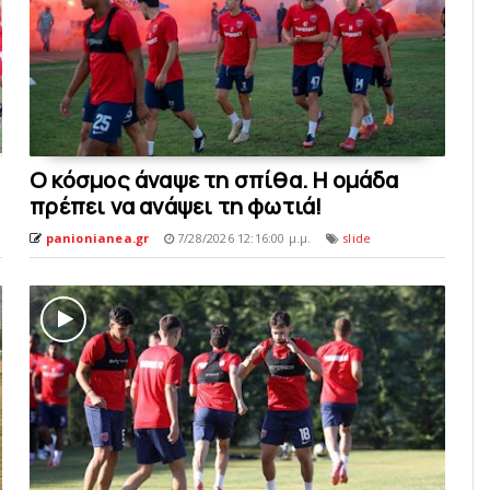
O κόσμος άναψε τη σπίθα. H ομάδα
πρέπει να ανάψει τη φωτιά!
panionianea.gr
7/28/2026 12:16:00 μ.μ.
slide