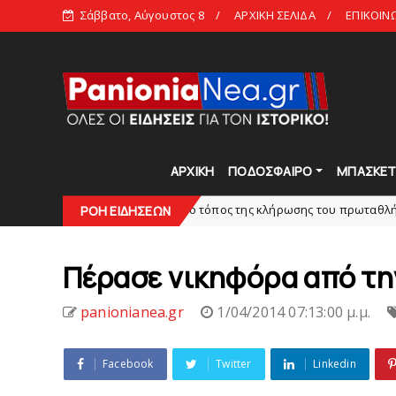
Σάββατο, Αύγουστος 8
ΑΡΧΙΚΗ ΣΕΛΙΔΑ
ΕΠΙΚΟΙΝ
ΑΡΧΙΚΗ
ΠΟΔΟΣΦΑΙΡΟ
ΜΠΑΣΚΕ
SL2: Η μέρα και ο τόπος της κλήρωσης του πρωταθλήματος
GUE2
ΡΟΗ ΕΙΔΗΣΕΩΝ
Πέρασε νικηφόρα από τη
panionianea.gr
1/04/2014 07:13:00 μ.μ.
Facebook
Twitter
Linkedin