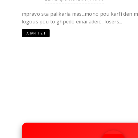
mpravo sta palikaria mas...mono pou karfi den ma
logous pou to ghpedo einai adeio...losers...
ΑΠΆΝΤΗΣΗ