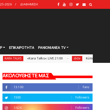
25-2026
ΔΙΑΦΗΜΙΣΗ
Ρ
ΕΠΙΚΑΙΡΟΤΗΤΑ
PANIONIANEA TV
«Kara Talks»: LIVE 21:00
Κύπελλο: Την Τετάρτη 19 
LKS
slide
ΑΚΟΛΟΥΘΗΣΤΕ ΜΑΣ
13.100
Fans
1500
Followers
3.826
Followers