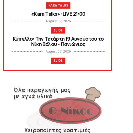
KARA TALKS
«Kara Talks»: LIVE 21:00
August 07, 2026
SLIDE
Κύπελλο: Την Τετάρτη 19 Αυγούστου το
Νίκη Βόλου - Πανιώνιος
August 07, 2026
SLIDE
Πανιώνιος: O άξονας που «γεμίζει»
ποιότητα και εμπειρία!
August 07, 2026
KARA TALKS
«Kara Talks» LIVE: Παρασκευή στις 21:00
August 06, 2026
SLIDE
Bόλεϊ Γυναικών: Εξαντλήθηκαν τα
διαρκείας για τη Θύρα 2