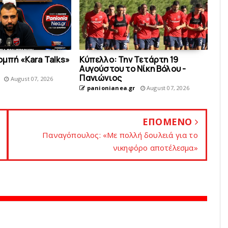
ομπή «Kara Talks»
Κύπελλο: Την Τετάρτη 19
Αυγούστου το Νίκη Βόλου -
Πανιώνιος
August 07, 2026
panionianea.gr
August 07, 2026
ΕΠΟΜΕΝΟ
Παναγόπουλος: «Mε πολλή δουλειά για το
νικηφόρο αποτέλεσμα»