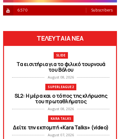
6.570
Subscribers
ΤΕΛΕΥΤΑΙΑ ΝΕΑ
SLIDE
Tα εισιτήρια για το φιλικό τουρνουά
του Bόλου
August 08, 2026
SUPERLEAGUE2
SL2: Η μέρα και ο τόπος της κλήρωσης
του πρωταθλήματος
August 08, 2026
KARA TALKS
Δείτε την εκπομπή «Kara Talks» (video)
August 07, 2026