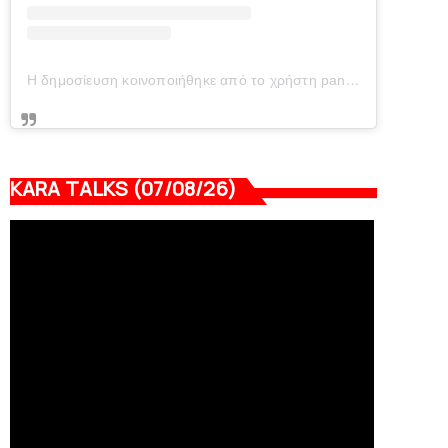
Η δημοσίευση κοινοποιήθηκε από το χρήστη panionianea.gr (@panionianea.gr)
KARA TALKS (07/08/26)