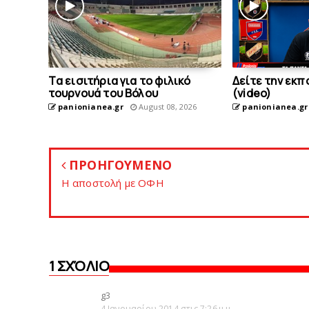
Tα εισιτήρια για το φιλικό
Δείτε την εκπ
τουρνουά του Bόλου
(video)
panionianea.gr
August 08, 2026
panionianea.gr
ΠΡΟΗΓΟΥΜΕΝΟ
Η αποστολή με ΟΦΗ
1 ΣΧΌΛΙΟ
g3
4 Ιανουαρίου 2014 στις 7:26 μ.μ.