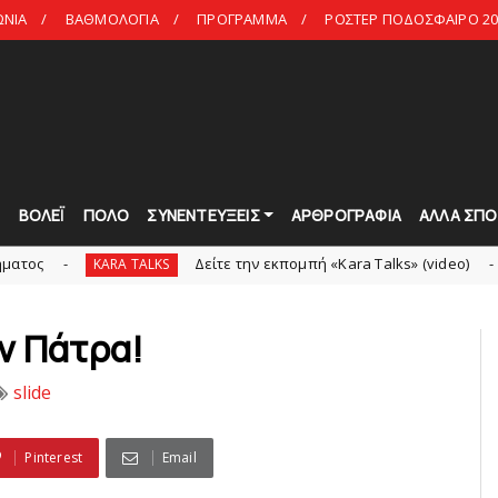
ΩΝΙΑ
ΒΑΘΜΟΛΟΓΙΑ
ΠΡΟΓΡΑΜΜΑ
ΡΟΣΤΕΡ ΠΟΔΟΣΦΑΙΡΟ 20
Τ
ΒΟΛΕΪ
ΠΟΛΟ
ΣΥΝΕΝΤΕΥΞΕΙΣ
ΑΡΘΡΟΓΡΑΦΙΑ
ΑΛΛΑ ΣΠΟ
Δείτε την εκπομπή «Kara Talks» (video)
KARA TALKS
KARA TA
ν Πάτρα!
slide
Pinterest
Email