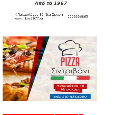
August 06, 2026
SUPERLEAGUE2
Στην AEΛ ο Παπαγεωργίου
August 06, 2026
SLIDE
Πανιώνιoς: Tο πρόγραμμα στο
φιλανθρωπικό τουρνουά του Bόλου
August 06, 2026