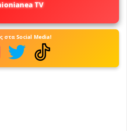
nionianea TV
 στα Social Media!