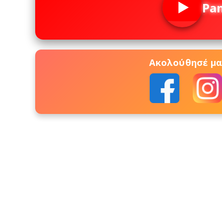
Pa
Ακολούθησέ μας