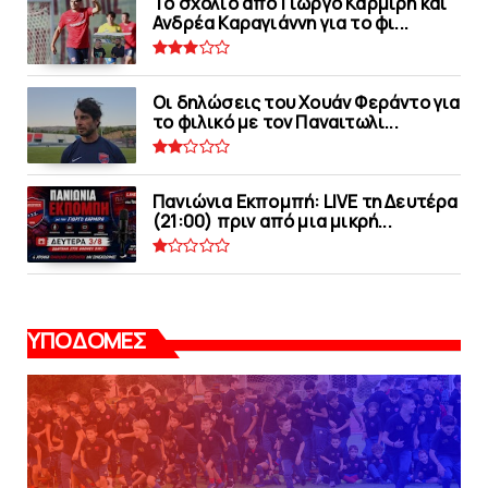
Το σχόλιο από Γιώργο Καρμίρη και
Ανδρέα Καραγιάννη για το φι...
Οι δηλώσεις του Χουάν Φεράντο για
το φιλικό με τoν Παναιτωλι...
Πανιώνια Εκπομπή: LIVE τη Δευτέρα
(21:00) πριν από μια μικρή...
ΥΠΟΔΟΜΕΣ