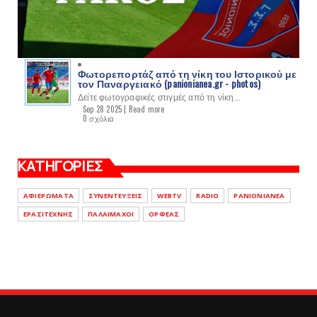
Φωτορεπορτάζ από τη νίκη του Ιστορικού με
τον Παναργειακό (panionianea.gr - photos)
Δείτε φωτογραφικές στιγμές από τη νίκη...
Sep 28 2025 |
Read more
0 σχόλια
ΚΑΤΗΓΟΡΙΕΣ
ΑΦΙΕΡΩΜΑΤΑ
ΣΥΝΕΝΤΕΥΞΕΙΣ
WEBTV
RADIO
PANIONIANEA
ΕΡΑΣΙΤΕΧΝΗΣ
ΠΑΛΑΙΜΑΧΟΙ
ΟΡΦΕΑΣ