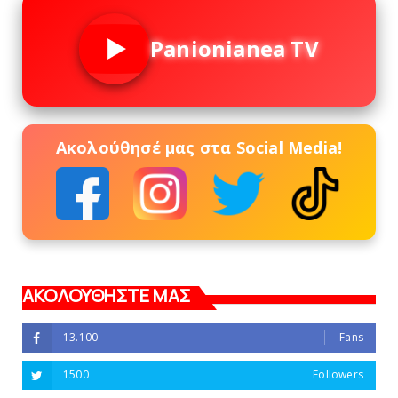
Panionianea TV
Ακολούθησέ μας στα Social Media!
ΑΚΟΛΟΥΘΗΣΤΕ ΜΑΣ
13.100
Fans
1500
Followers