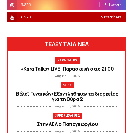
3.826
Followers
6.570
Subscribers
ΤΕΛΕΥΤΑΙΑ ΝΕΑ
KARA TALKS
«Kara Talks» LIVE: Παρασκευή στις 21:00
August 06, 2026
SLIDE
Bόλεϊ Γυναικών: Εξαντλήθηκαν τα διαρκείας
για τη Θύρα 2
August 06, 2026
SUPERLEAGUE2
Στην AEΛ ο Παπαγεωργίου
August 06, 2026