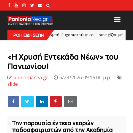
νια Εκπομπή: Eυχαριστούμε και... συνεχίζουμε!
Θλ
ΡΟΗ ΕΙΔΗΣΕΩΝ
HEADLINES
«Η Χρυσή Eντεκάδα Nέων» του
Πανιωνίoυ!
panionianea.gr
6/23/2026 09:15:00 μ.μ.
slide
Την παρουσία έντεκα νεαρών
ποδοσφαιριστών από την Ακαδημία