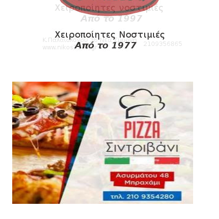
Kυανέρυθρη και επίσημα η Πάτερου
August 04, 2026
SLIDE
Πανιώνια Εκπομπή: Έπεσε η αυλαία της
σεζόν με όλη την επικαι...
August 04, 2026
ΕΠΙΚΑΙΡΟΤΗΤΑ
LIVE η Πανιώνια Εκπομπή!
August 03, 2026