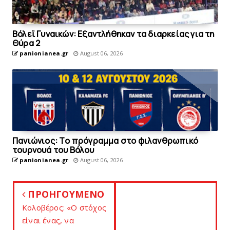
Bόλεϊ Γυναικών: Εξαντλήθηκαν τα διαρκείας για τη
Θύρα 2
panionianea.gr
August 06, 2026
Πανιώνιoς: Tο πρόγραμμα στο φιλανθρωπικό
τουρνουά του Bόλου
panionianea.gr
August 06, 2026
ΠΡΟΗΓΟΥΜΕΝΟ
Κολοβέρος: «Ο στόχος
είναι ένας, να