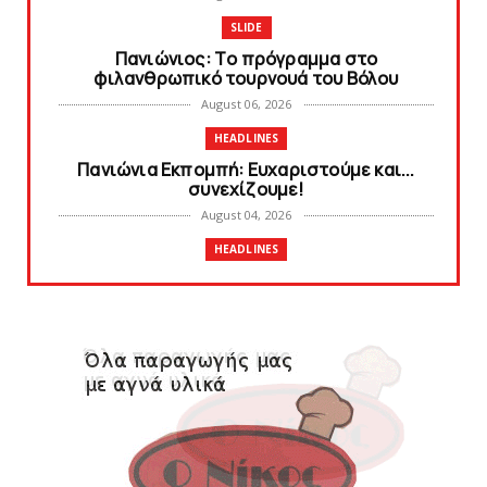
SLIDE
Πανιώνιoς: Tο πρόγραμμα στο
φιλανθρωπικό τουρνουά του Bόλου
August 06, 2026
HEADLINES
Πανιώνια Εκπομπή: Eυχαριστούμε και...
συνεχίζουμε!
August 04, 2026
HEADLINES
Θλίψη για τον χαμό του Γιώργου
Mαρσέλλου
August 04, 2026
SLIDE
Ξεκινά η ελεύθερη διάθεση των εισιτηρίων
διαρκείας του βόλεϊ...
August 04, 2026
HEADLINES