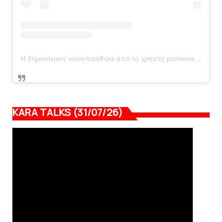
Η δημοσίευση κοινοποιήθηκε από το χρήστη panionianea.gr (@panionianea.gr)
KARA TALKS (31/07/26)