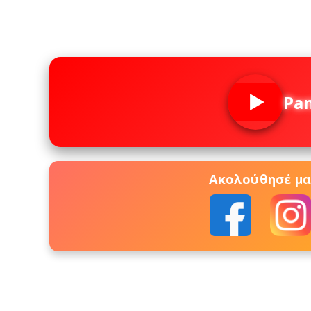
Pa
Ακολούθησέ μας