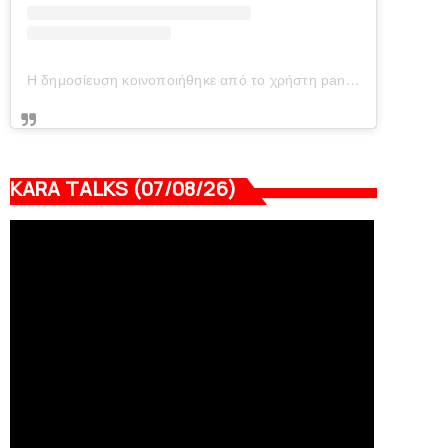
Η δημοσίευση κοινοποιήθηκε από το χρήστη panionianea.gr (@panionianea.gr)
KARA TALKS (07/08/26)