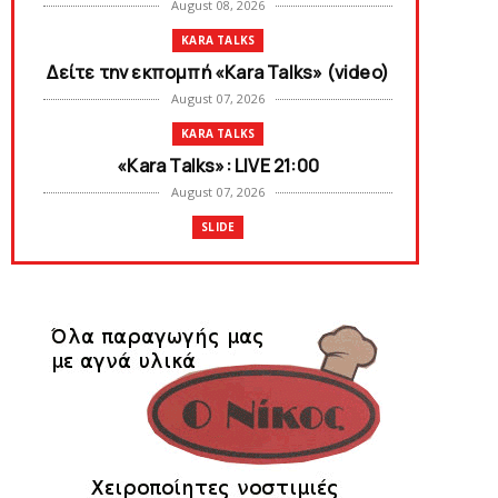
August 08, 2026
KARA TALKS
Δείτε την εκπομπή «Kara Talks» (video)
August 07, 2026
KARA TALKS
«Kara Talks»: LIVE 21:00
August 07, 2026
SLIDE
Κύπελλο: Την Τετάρτη 19 Αυγούστου το
Νίκη Βόλου - Πανιώνιος
August 07, 2026
SLIDE
Πανιώνιος: O άξονας που «γεμίζει»
ποιότητα και εμπειρία!
August 07, 2026
KARA TALKS
«Kara Talks» LIVE: Παρασκευή στις 21:00