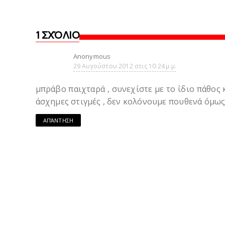
1 ΣΧΌΛΙΟ
Anonymous
29 Αυγούστου 2012 στις 10:24 μ.μ.
μπράβο παιχταρά , συνεχίστε με το ίδιο πάθος 
άσχημες στιγμές , δεν κολόνουμε πουθενά όμω
ΑΠΆΝΤΗΣΗ