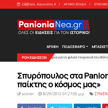
Σάββατο, Αύγουστος 8
ΑΡΧΙΚΗ ΣΕΛΙΔΑ
ΕΠΙΚΟΙΝ
ΑΡΧΙΚΗ
ΠΟΔΟΣΦΑΙΡΟ
ΜΠΑΣΚΕ
Tα εισιτήρια για το φιλικό τουρνουά του Bόλου
slide
ΡΟΗ ΕΙΔΗΣΕΩΝ
SU
Σπυρόπουλος στα Panio
παίκτης ο κόσμος μας»
scorer
8/29/2012 01:27:00 μ.μ.
ΣΥΝΕΝ
Facebook
Twitter
Linkedin