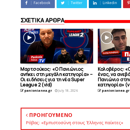
Facebook
Twitter
Linkedin
ΣΧΕΤΙΚΑ ΑΡΘΡΑ
Μαρτσούκος: «Ο Πανιώνιος
Κολοβέρος: «Ο
ανήκει στη μεγάλη κατηγορία» –
ένας, να ανεβ
Οι ειδήσεις για τη νέα Super
Πανιώνιο στη
League 2 (vid)
κατηγορία» (v
panionianea.gr
July 18, 2026
panionianea.gr
ΠΡΟΗΓΟΥΜΕΝΟ
Ρόβας: «Εμπιστοσύνη στους Έλληνες παίκτες»