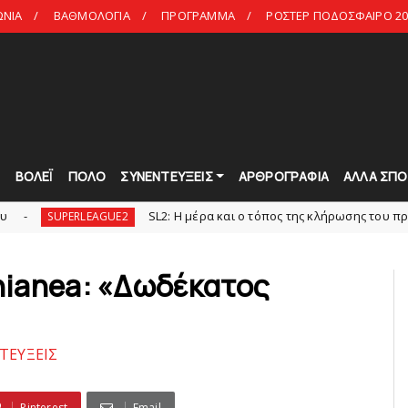
ΩΝΙΑ
ΒΑΘΜΟΛΟΓΙΑ
ΠΡΟΓΡΑΜΜΑ
ΡΟΣΤΕΡ ΠΟΔΟΣΦΑΙΡΟ 20
Τ
ΒΟΛΕΪ
ΠΟΛΟ
ΣΥΝΕΝΤΕΥΞΕΙΣ
ΑΡΘΡΟΓΡΑΦΙΑ
ΑΛΛΑ ΣΠΟ
SL2: Η μέρα και ο τόπος της κλήρωσης του πρωταθλήμα
PERLEAGUE2
nianea: «Δωδέκατος
ΤΕΥΞΕΙΣ
Pinterest
Email