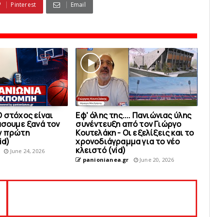
Pinterest
Email
 στόχος είναι
Εφ' όλης της.... Πανιώνιας ύλης
άσουμε ξανά τον
συνέντευξη από τον Γιώργο
ν πρώτη
Κουτελάκη - Οι εξελίξεις και το
id)
χρονοδιάγραμμα για το νέο
κλειστό (vid)
June 24, 2026
panionianea.gr
June 20, 2026