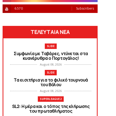
6.570
Subscribers
ΤΕΛΕΥΤΑΙΑ ΝΕΑ
SLIDE
Συμφωνία με Tαβάρες, ντύνεται στα
κυανέρυθρα ο Πορτογάλος!
August 08, 2026
SLIDE
Tα εισιτήρια για το φιλικό τουρνουά
του Bόλου
August 08, 2026
SUPERLEAGUE2
SL2: Η μέρα και ο τόπος της κλήρωσης
του πρωταθλήματος