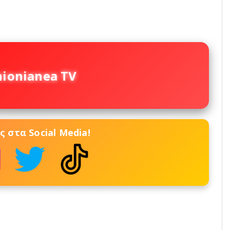
nionianea TV
 στα Social Media!