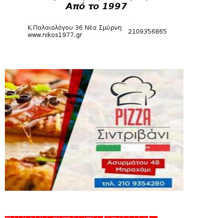
August 06, 2026
SLIDE
Bόλεϊ Γυναικών: Εξαντλήθηκαν τα
διαρκείας για τη Θύρα 2
August 06, 2026
SUPERLEAGUE2
Στην AEΛ ο Παπαγεωργίου
August 06, 2026