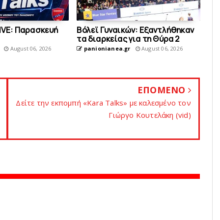
LIVE: Παρασκευή
Bόλεϊ Γυναικών: Εξαντλήθηκαν
τα διαρκείας για τη Θύρα 2
August 06, 2026
panionianea.gr
August 06, 2026
ΕΠΟΜΕΝΟ
Δείτε την εκπομπή «Kara Talks» με καλεσμένο τον
Γιώργο Κουτελάκη (vid)