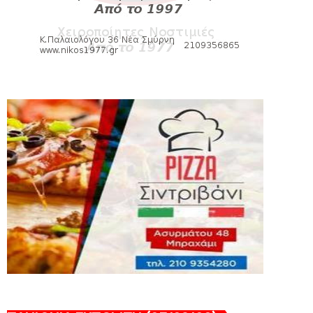
εισιτηρίων διαρκείας του βόλεϊ...
August 04, 2026
ΠΟΛΟ
Kυανέρυθρη και επίσημα η Πάτερου
August 04, 2026
HEADLINES
Πανιώνια Εκπομπή: Έπεσε η αυλαία της
σεζόν με όλη την επικαι...
August 04, 2026