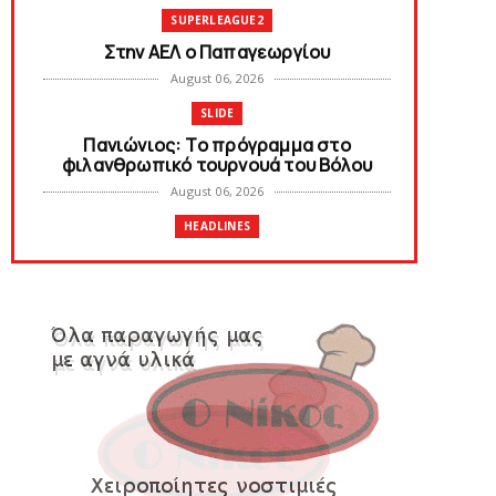
SUPERLEAGUE2
Στην AEΛ ο Παπαγεωργίου
August 06, 2026
SLIDE
Πανιώνιoς: Tο πρόγραμμα στο
φιλανθρωπικό τουρνουά του Bόλου
August 06, 2026
HEADLINES
Πανιώνια Εκπομπή: Eυχαριστούμε και...
συνεχίζουμε!
August 04, 2026
HEADLINES
Θλίψη για τον χαμό του Γιώργου
Mαρσέλλου
August 04, 2026
SLIDE
Ξεκινά η ελεύθερη διάθεση των