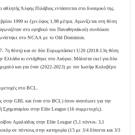
 αθλητής Άλφης Πιλάβιος εντάσσεται στο δυναμικό της.
ρίου 1999 κι έχει ύψος 1,98 μέτρα. Αγωνίζεται στη θέση
ε αγωνιζόταν στο εφηβικό του Παναθηναϊκού) συνδύασε
γωνίστηκε στο NCAA με το Old Dominion.
- 7η θέση) και σε δύο Ευρωμπάσκετ U20 (2018-13η θέση
ν Ελλάδα κι εντάχθηκε στο Λαύριο. Μάλιστα εκεί για δύο
ομιχαλό και για έναν (2022-2023) με τον Ιωσήφ Κολοβέρο
μμετοχές στο BCL.
ς στην GBL και έναν στo BCL) όπου ανανέωσε για την
 Σχηματαρίου στην Elite League (16 συμμετοχές).
ίβου Αμαλιάδας στην Elite League (5,1 πόντοι- 3,1
ρεκόρ σε πόντους στην κατηγορία (15 με 3/4 δίποντα και 3/3