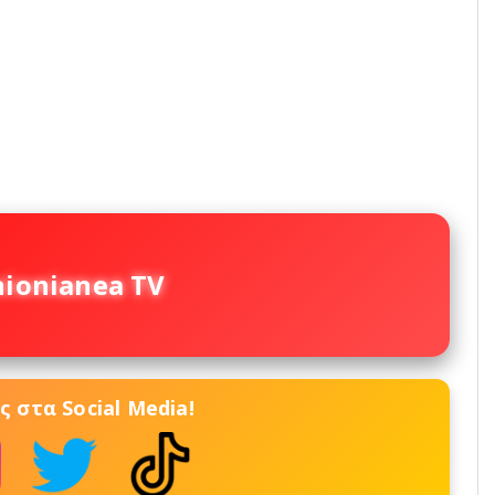
nionianea TV
 στα Social Media!