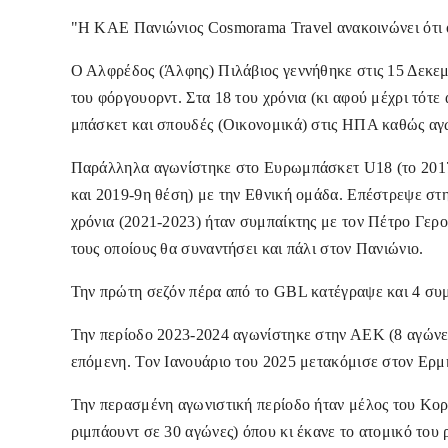
"Η ΚΑΕ Πανιώνιος Cosmorama Travel ανακοινώνει ότι ο
Ο Αλφρέδος (Άλφης) Πιλάβιος γεννήθηκε στις 15 Δεκεμβ
του φόργουορντ. Στα 18 του χρόνια (κι αφού μέχρι τότ
μπάσκετ και σπουδές (Οικονομικά) στις ΗΠΑ καθώς α
Παράλληλα αγωνίστηκε στο Ευρωμπάσκετ U18 (το 2017
και 2019-9η θέση) με την Εθνική ομάδα. Επέστρεψε στη
χρόνια (2021-2023) ήταν συμπαίκτης με τον Πέτρο Γερ
τους οποίους θα συναντήσει και πάλι στον Πανιώνιο.
Την πρώτη σεζόν πέρα από το GBL κατέγραψε και 4 συ
Την περίοδο 2023-2024 αγωνίστηκε στην ΑΕΚ (8 αγώνε
επόμενη. Τον Ιανουάριο του 2025 μετακόμισε στον Ερμή
Την περασμένη αγωνιστική περίοδο ήταν μέλος του Κορο
ριμπάουντ σε 30 αγώνες) όπου κι έκανε το ατομικό του 