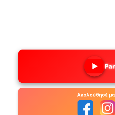
Pa
Ακολούθησέ μας