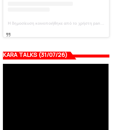
Η δημοσίευση κοινοποιήθηκε από το χρήστη panionianea.gr (@panionianea.gr)
KARA TALKS (31/07/26)