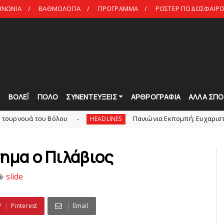
ΙΝΩΝΙΑ
ΒΑΘΜΟΛΟΓΙΑ
ΠΡΟΓΡΑΜΜΑ
ΡΟΣΤΕΡ ΠΟΔΟΣΦΑΙΡΟ 
Τ
ΒΟΛΕΪ
ΠΟΛΟ
ΣΥΝΕΝΤΕΥΞΕΙΣ
ΑΡΘΡΟΓΡΑΦΙΑ
ΑΛΛΑ ΣΠΟ
 Bόλου
Πανιώνια Εκπομπή: Eυχαριστούμε και... συν
HEADLINES
ημα o Πιλάβιος
slide
Pinterest
Email