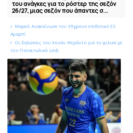
του ανάγκες για το ρόστερ της σεζόν
26/27, μιας σεζόν που άπαντες σ...
Mαρκό: Ανακοίνωσε τον 39χρονο επιθετικό Ελ
Αραμπί
Οι δηλώσεις του Χουάν Φεράντο για το φιλικό με
τoν Παναιτωλικό (vid)