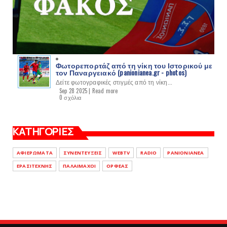
Φωτορεπορτάζ από τη νίκη του Ιστορικού με
τον Παναργειακό (panionianea.gr - photos)
Δείτε φωτογραφικές στιγμές από τη νίκη...
Sep 28 2025 |
Read more
0 σχόλια
ΚΑΤΗΓΟΡΙΕΣ
ΑΦΙΕΡΩΜΑΤΑ
ΣΥΝΕΝΤΕΥΞΕΙΣ
WEBTV
RADIO
PANIONIANEA
ΕΡΑΣΙΤΕΧΝΗΣ
ΠΑΛΑΙΜΑΧΟΙ
ΟΡΦΕΑΣ