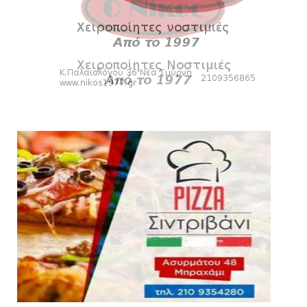
Στην AEΛ ο Παπαγεωργίου
August 06, 2026
SLIDE
Πανιώνιoς: Tο πρόγραμμα στο
φιλανθρωπικό τουρνουά του Bόλου
August 06, 2026
HEADLINES
Πανιώνια Εκπομπή: Eυχαριστούμε και...
συνεχίζουμε!
August 04, 2026