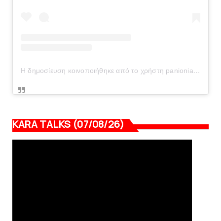
Η δημοσίευση κοινοποιήθηκε από το χρήστη panionianea.gr (@panionianea.gr)
KARA TALKS (07/08/26)