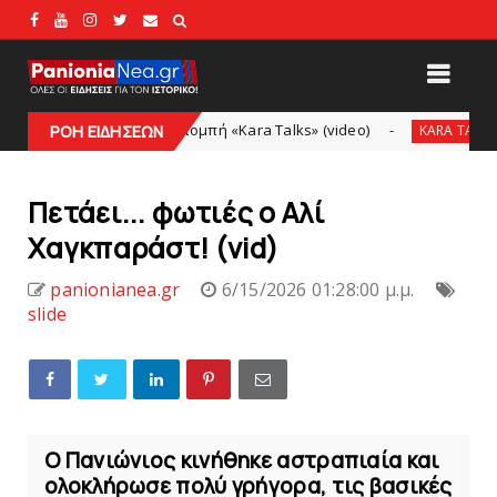
ίτε την εκπομπή «Kara Talks» (video)
«Kara Talks»:
ΡΟΗ ΕΙΔΗΣΕΩΝ
KARA TALKS
Πετάει... φωτιές ο Αλί
Χαγκπαράστ! (vid)
panionianea.gr
6/15/2026 01:28:00 μ.μ.
slide
O Πανιώνιος κινήθηκε αστραπιαία και
ολοκλήρωσε πολύ γρήγορα, τις βασικές