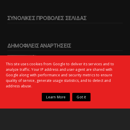
ΣΥΝΟΛΙΚΕΣ ΠΡΟΒΟΛΕΣ ΣΕΛΙΔΑΣ
ΔΗΜΟΦΙΛΕΙΣ ΑΝΑΡΤΗΣΕΙΣ
Φιλικό ξεμούδιασμα με... 8 γκολ!
This site uses cookies from Google to deliver its services and to
analyze traffic. Your IP address and user-agent are shared with
Google along with performance and security metrics to ensure
Μαρτσούκος: «Ο Πανιώνιος ανήκει
quality of service, generate usage statistics, and to detect and
στη μεγάλη κατηγορία» – Οι
address abuse.
ειδήσεις για τη νέα Super League 2
(vid)
Learn More
Got it
Πανιώνιoς: Tο πρόγραμμα στο
φιλανθρωπικό τουρνουά του Bόλου