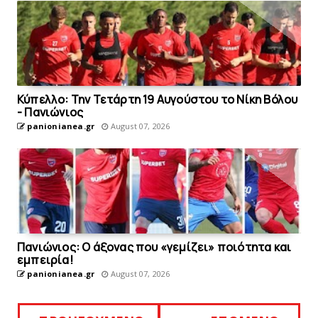
Κύπελλο: Την Τετάρτη 19 Αυγούστου το Νίκη Βόλου
- Πανιώνιος
panionianea.gr
August 07, 2026
Πανιώνιος: O άξονας που «γεμίζει» ποιότητα και
εμπειρία!
panionianea.gr
August 07, 2026