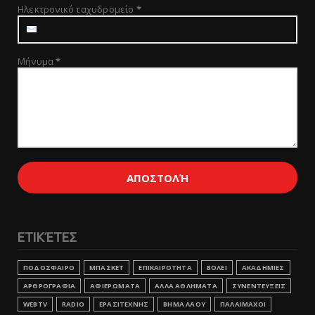
Ηλεκτρονικό ταχυδρομείο
*
Μήνυμα
*
ΕΤΙΚΈΤΕΣ
ΠΟΔΟΣΦΑΙΡΟ
ΜΠΑΣΚΕΤ
ΕΠΙΚΑΙΡΟΤΗΤΑ
ΒΟΛΕΙ
ΑΚΑΔΗΜΙΕΣ
ΑΡΘΡΟΓΡΑΦΙΑ
ΑΦΙΕΡΩΜΑΤΑ
ΑΛΛΑ ΑΘΛΗΜΑΤΑ
ΣΥΝΕΝΤΕΥΞΕΙΣ
WEBTV
RADIO
ΕΡΑΣΙΤΕΧΝΗΣ
ΒΗΜΑ ΛΑΟΥ
ΠΑΛΑΙΜΑΧΟΙ