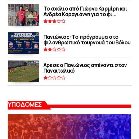
Το σχόλιο από Γιώργο Καρμίρη και
Ανδρέα Καραγιάννη για το φι...
Πανιώνιoς: Tο πρόγραμμα στο
φιλανθρωπικό τουρνουά του Bόλου
Άρεσε ο Πανιώνιος απέναντι στoν
Παναιτωλικό
ΥΠΟΔΟΜΕΣ