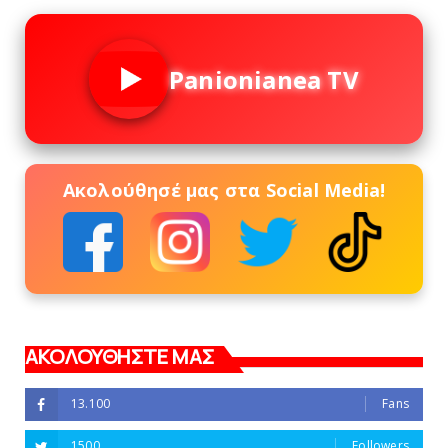
Panionianea TV
Ακολούθησέ μας στα Social Media!
ΑΚΟΛΟΥΘΗΣΤΕ ΜΑΣ
13.100
Fans
1500
Followers