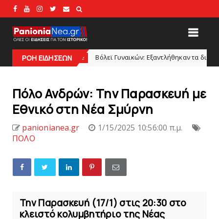
Bόλεϊ Γυναικών: Εξαντλήθηκαν τα διαρκείας για τη Θύρα 
slide
ΡΟΗ ΕΙΔΗΣΕΩΝ
Πόλο Ανδρών: Την Παρασκευή με
Εθνικό στη Nέα Σμύρνη
panionianea.gr
1/15/2025 10:56:00 π.μ.
ΠΟΛΟ
Την Παρασκευή (17/1) στις 20:30 στο
κλειστό κολυμβητήριο της Νέας