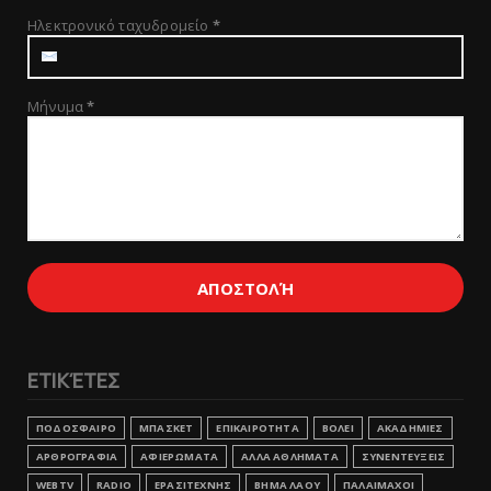
Ηλεκτρονικό ταχυδρομείο
*
Μήνυμα
*
ΕΤΙΚΈΤΕΣ
ΠΟΔΟΣΦΑΙΡΟ
ΜΠΑΣΚΕΤ
ΕΠΙΚΑΙΡΟΤΗΤΑ
ΒΟΛΕΙ
ΑΚΑΔΗΜΙΕΣ
ΑΡΘΡΟΓΡΑΦΙΑ
ΑΦΙΕΡΩΜΑΤΑ
ΑΛΛΑ ΑΘΛΗΜΑΤΑ
ΣΥΝΕΝΤΕΥΞΕΙΣ
WEBTV
RADIO
ΕΡΑΣΙΤΕΧΝΗΣ
ΒΗΜΑ ΛΑΟΥ
ΠΑΛΑΙΜΑΧΟΙ