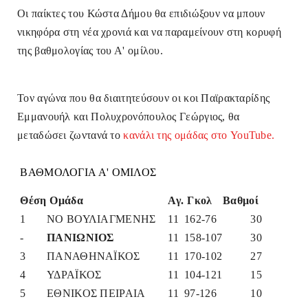
Οι παίκτες του Κώστα Δήμου θα επιδιώξουν να μπουν
νικηφόρα στη νέα χρονιά και να παραμείνουν στη κορυφή
της βαθμολογίας του Α' ομίλου.
Τον αγώνα που θα διαιτητεύσουν οι κοι Παϊρακταρίδης
Εμμανουήλ και Πολυχρονόπουλος Γεώργιος, θα
μεταδώσει ζωντανά το
κανάλι της ομάδας στο YouTube.
ΒΑΘΜΟΛΟΓΙΑ Α' ΟΜΙΛΟΣ
Θέση
Ομάδα
Αγ.
Γκολ
Βαθμοί
1
ΝΟ ΒΟΥΛΙΑΓΜΕΝΗΣ
11
162-76
30
-
ΠΑΝΙΩΝΙΟΣ
11
158-107
30
3
ΠΑΝΑΘΗΝΑΪΚΟΣ
11
170-102
27
4
ΥΔΡΑΪΚΟΣ
11
104-121
15
5
ΕΘΝΙΚΟΣ ΠΕΙΡΑΙΑ
11
97-126
10