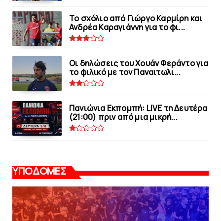
Το σχόλιο από Γιώργο Καρμίρη και
Ανδρέα Καραγιάννη για το φι...
Οι δηλώσεις του Χουάν Φεράντο για
το φιλικό με τoν Παναιτωλι...
Πανιώνια Εκπομπή: LIVE τη Δευτέρα
(21:00) πριν από μια μικρή...
ΥΠΟΔΟΜΕΣ