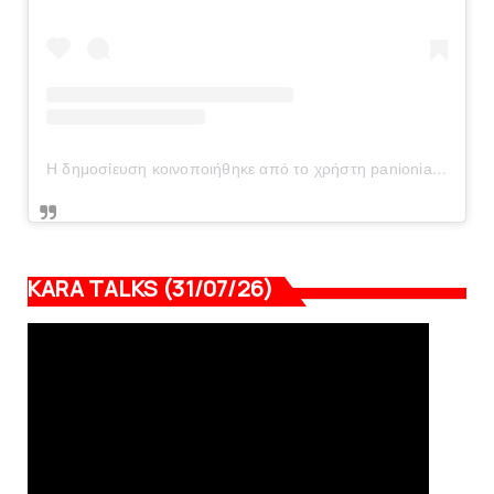
Η δημοσίευση κοινοποιήθηκε από το χρήστη panionianea.gr (@panionianea.gr)
KARA TALKS (31/07/26)