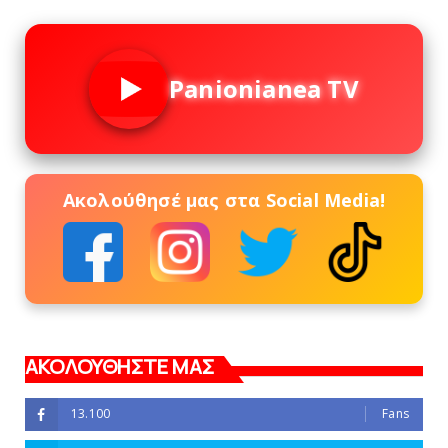
Panionianea TV
Ακολούθησέ μας στα Social Media!
ΑΚΟΛΟΥΘΗΣΤΕ ΜΑΣ
13.100
Fans