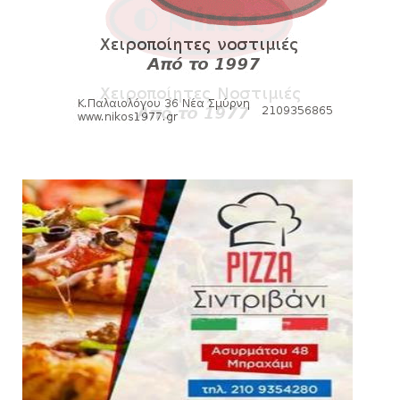
HEADLINES
Πανιώνια Εκπομπή: Eυχαριστούμε και...
συνεχίζουμε!
August 04, 2026
HEADLINES
Θλίψη για τον χαμό του Γιώργου
Mαρσέλλου
August 04, 2026
SLIDE
Ξεκινά η ελεύθερη διάθεση των εισιτηρίων
διαρκείας του βόλεϊ...
August 04, 2026