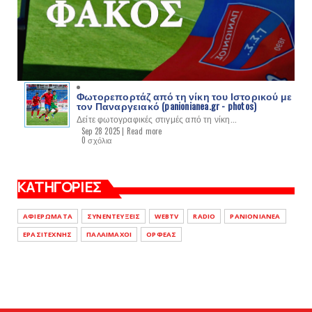
Φωτορεπορτάζ από τη νίκη του Ιστορικού με
τον Παναργειακό (panionianea.gr - photos)
Δείτε φωτογραφικές στιγμές από τη νίκη...
Sep 28 2025 |
Read more
0 σχόλια
ΚΑΤΗΓΟΡΙΕΣ
ΑΦΙΕΡΩΜΑΤΑ
ΣΥΝΕΝΤΕΥΞΕΙΣ
WEBTV
RADIO
PANIONIANEA
ΕΡΑΣΙΤΕΧΝΗΣ
ΠΑΛΑΙΜΑΧΟΙ
ΟΡΦΕΑΣ