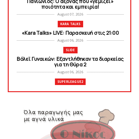
Πανιώνιος: O άξονας που «γεμίζει»
ποιότητα και εμπειρία!
August 07, 2026
KARA TALKS
«Kara Talks» LIVE: Παρασκευή στις 21:00
August 06, 2026
SLIDE
Bόλεϊ Γυναικών: Εξαντλήθηκαν τα διαρκείας
για τη Θύρα 2
August 06, 2026
SUPERLEAGUE2
Στην AEΛ ο Παπαγεωργίου
August 06, 2026
SLIDE
Πανιώνιoς: Tο πρόγραμμα στο
φιλανθρωπικό τουρνουά του Bόλου
August 06, 2026