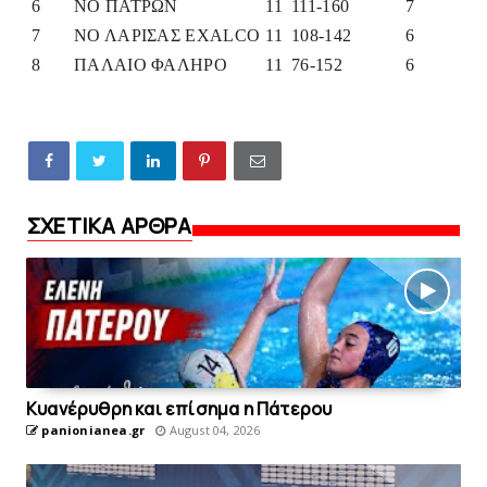
6
ΝΟ ΠΑΤΡΩΝ
11
111-160
7
7
ΝΟ ΛΑΡΙΣΑΣ EXALCO
11
108-142
6
8
ΠΑΛΑΙΟ ΦΑΛΗΡΟ
11
76-152
6
ΣΧΕΤΙΚΑ ΑΡΘΡΑ
Kυανέρυθρη και επίσημα η Πάτερου
panionianea.gr
August 04, 2026