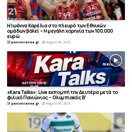
Η Ιωάννα Καρέλια στο πλευρό των Εθνικών
ομάδων βόλεϊ – H μεγάλη χορηγία των 100.000
ευρώ
panionianea.gr
August 08, 2026
«Kara Talks»: Live εκπομπή την Δευτέρα μετά το
φιλικό Πανιώνιος – Ολυμπιακός Β’
panionianea.gr
August 08, 2026