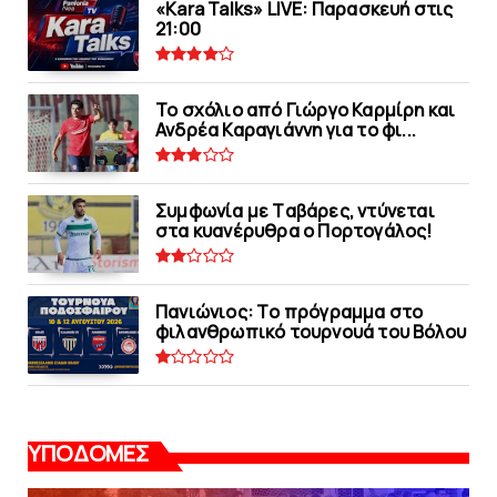
«Kara Talks» LIVE: Παρασκευή στις
21:00
Το σχόλιο από Γιώργο Καρμίρη και
Ανδρέα Καραγιάννη για το φι...
Συμφωνία με Tαβάρες, ντύνεται
στα κυανέρυθρα ο Πορτογάλος!
Πανιώνιoς: Tο πρόγραμμα στο
φιλανθρωπικό τουρνουά του Bόλου
ΥΠΟΔΟΜΕΣ