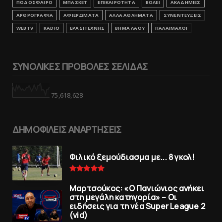
ΠΟΔΟΣΦΑΙΡΟ
ΜΠΑΣΚΕΤ
ΕΠΙΚΑΙΡΟΤΗΤΑ
ΒΟΛΕΙ
ΑΚΑΔΗΜΙΕΣ
ΑΡΘΡΟΓΡΑΦΙΑ
ΑΦΙΕΡΩΜΑΤΑ
ΑΛΛΑ ΑΘΛΗΜΑΤΑ
ΣΥΝΕΝΤΕΥΞΕΙΣ
WEBTV
RADIO
ΕΡΑΣΙΤΕΧΝΗΣ
ΒΗΜΑ ΛΑΟΥ
ΠΑΛΑΙΜΑΧΟΙ
ΣΥΝΟΛΙΚΕΣ ΠΡΟΒΟΛΕΣ ΣΕΛΙΔΑΣ
75,618,628
ΔΗΜΟΦΙΛΕΙΣ ΑΝΑΡΤΗΣΕΙΣ
Φιλικό ξεμούδιασμα με... 8 γκολ!
Μαρτσούκος: «Ο Πανιώνιος ανήκει
στη μεγάλη κατηγορία» – Οι
ειδήσεις για τη νέα Super League 2
(vid)