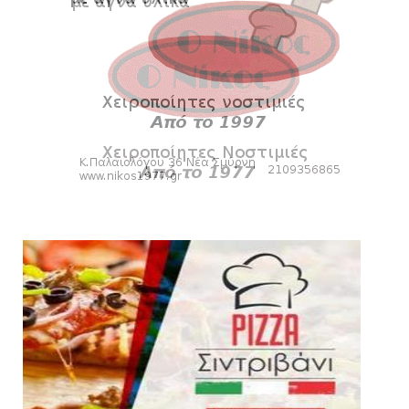
«Kara Talks»: LIVE 21:00
August 07, 2026
SLIDE
Κύπελλο: Την Τετάρτη 19 Αυγούστου το Νίκη
Βόλου - Πανιώνιος
August 07, 2026
HEADLINES
Πανιώνιος: O άξονας που «γεμίζει»
ποιότητα και εμπειρία!
August 07, 2026
KARA TALKS
«Kara Talks» LIVE: Παρασκευή στις 21:00
August 06, 2026