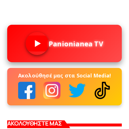
Panionianea TV
Ακολούθησέ μας στα Social Media!
ΑΚΟΛΟΥΘΗΣΤΕ ΜΑΣ