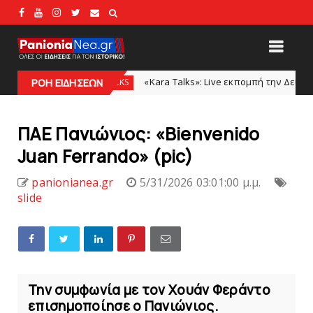
«Kara Talks»: Live εκπομπή την Δευτέρα μετά το φιλικό 
KARA TALKS
ΡΟΗ ΕΙΔΗΣΕΩΝ
ΠΑΕ Πανιώνιος: «Bienvenido
Juan Ferrando» (pic)
panionianea.gr
5/31/2026 03:01:00 μ.μ.
slide
Την συμφωνία με τον Χουάν Φεράντο
επισημοποίησε ο Πανιώνιος.