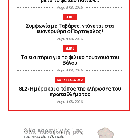
μετά το φιλικό Πανιών...
August 08, 2026
SLIDE
Συμφωνία με Tαβάρες, ντύνεται στα
κυανέρυθρα ο Πορτογάλος!
August 08, 2026
SLIDE
Tα εισιτήρια για το φιλικό τουρνουά του
Bόλου
August 08, 2026
SUPERLEAGUE2
SL2: Η μέρα και ο τόπος της κλήρωσης του
πρωταθλήματος
August 08, 2026
KARA TALKS
Δείτε την εκπομπή «Kara Talks» (video)
August 07, 2026
KARA TALKS