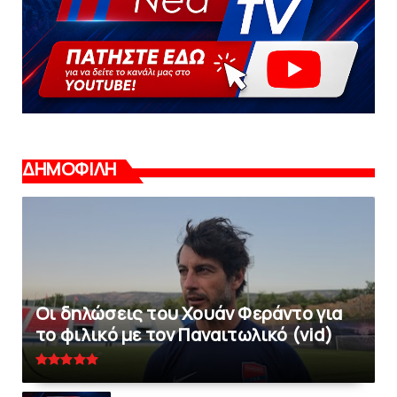
ΔΗΜΟΦΙΛΗ
Οι δηλώσεις του Χουάν Φεράντο για
το φιλικό με τoν Παναιτωλικό (vid)