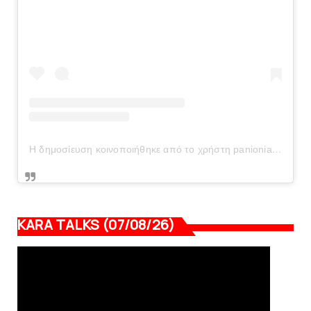
Η δημοσίευση κοινοποιήθηκε από το χρήστη panionianea.gr (@panionianea.gr)
KARA TALKS (07/08/26)