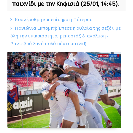
παιχνίδι με την Κηφισιά (25/01, 14:45).
Kυανέρυθρη και επίσημα η Πάτερου
Πανιώνια Εκπομπή: Έπεσε η αυλαία της σεζόν με
όλη την επικαιρότητα, ρεπορτάζ & ανάλυση -
Ραντεβού ξανά πολύ σύντομα (vid)