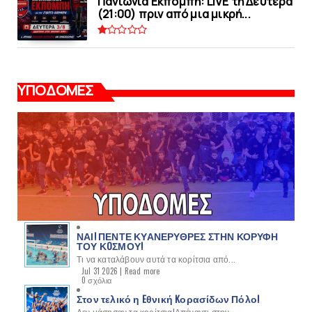
Πανιώνια Εκπομπή: LIVE τη Δευτέρα
(21:00) πριν από μια μικρή...
ΥΠΟΔΟΜΕΣ
ΝΑΙ! ΠΕΝΤΕ ΚΥΑΝΕΡΥΘΡΕΣ ΣΤΗΝ ΚΟΡΥΦΗ
ΤΟΥ ΚOΣΜΟΥ!
Τι να καταλάβουν αυτά τα κορίτσια από...
Jul 31 2026 |
Read more
0 σχόλια
Στον τελικό η Eθνική Kορασίδων Πόλο!
Δεν μάσησαν τα κορίτσια!Απέναντι στην...