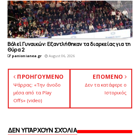
Bόλεϊ Γυναικών: Εξαντλήθηκαν τα διαρκείας για τη
Θύρα 2
panionianea.gr
August 06, 2026
ΠΡΟΗΓΟΥΜΕΝΟ
ΕΠΟΜΕΝΟ
Ψάρρας: «Την άνοδο
Δεν τα κατάφερε ο
μέσα από τα Play
Iστορικός
Offs» (video)
ΔΕΝ ΥΠΆΡΧΟΥΝ ΣΧΌΛΙΑ