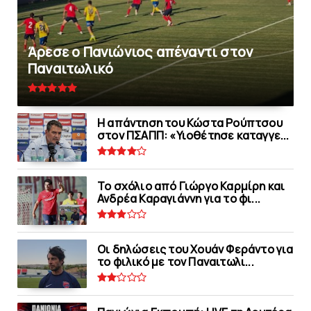
Άρεσε ο Πανιώνιος απέναντι στoν
Παναιτωλικό
Η απάντηση του Κώστα Ρούπτσου
στον ΠΣΑΠΠ: «Υιοθέτησε καταγγε...
Το σχόλιο από Γιώργο Καρμίρη και
Ανδρέα Καραγιάννη για το φι...
Οι δηλώσεις του Χουάν Φεράντο για
το φιλικό με τoν Παναιτωλι...