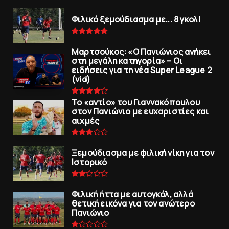
Φιλικό ξεμούδιασμα με... 8 γκολ!
Μαρτσούκος: «Ο Πανιώνιος ανήκει
στη μεγάλη κατηγορία» – Οι
ειδήσεις για τη νέα Super League 2
(vid)
To «αντίο» του Γιαννακόπουλου
στον Πανιώνιο με ευχαριστίες και
αιχμές
Ξεμούδιασμα με φιλική νίκη για τoν
Iστορικό
Φιλική ήττα με αυτογκόλ, αλλά
θετική εικόνα για τον ανώτερo
Πανιώνιo