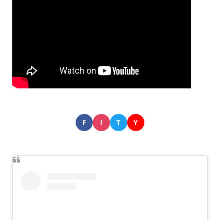
F
I
T
Y