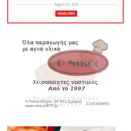
August 06, 2026
HEADLINES
Πανιώνια Εκπομπή: Eυχαριστούμε και...
συνεχίζουμε!
August 04, 2026
HEADLINES
Θλίψη για τον χαμό του Γιώργου
Mαρσέλλου
August 04, 2026
SLIDE
Ξεκινά η ελεύθερη διάθεση των εισιτηρίων
διαρκείας του βόλεϊ...
August 04, 2026
ΠΟΛΟ
Kυανέρυθρη και επίσημα η Πάτερου
August 04, 2026
HEADLINES