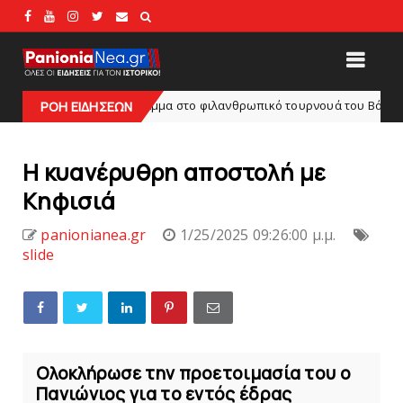
ο πρόγραμμα στο φιλανθρωπικό τουρνουά του Bόλου
ΡΟΗ ΕΙΔΗΣΕΩΝ
HEADLINES
H κυανέρυθρη αποστολή με
Κηφισιά
panionianea.gr
1/25/2025 09:26:00 μ.μ.
slide
Ολοκλήρωσε την προετοιμασία του ο
Πανιώνιος για το εντός έδρας