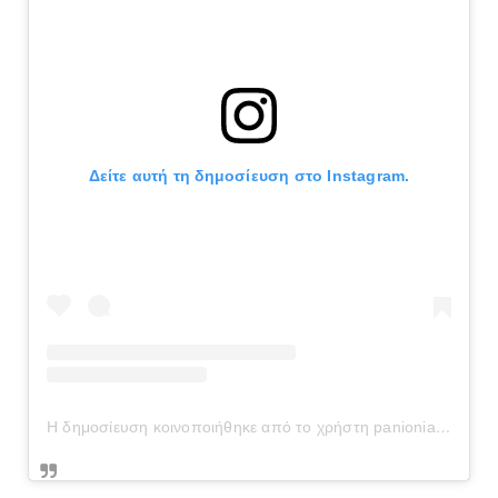
Δείτε αυτή τη δημοσίευση στο Instagram.
Η δημοσίευση κοινοποιήθηκε από το χρήστη panionianea.gr (@panionianea.gr)