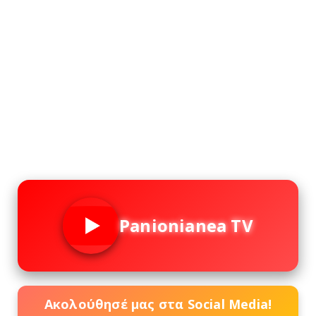
Panionianea TV
Ακολούθησέ μας στα Social Media!