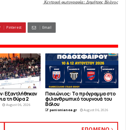
Κεντρική φωτογραφία: Δημήτρης Βλάχος
Pinterest
Email
ν: Εξαντλήθηκαν
Πανιώνιoς: Tο πρόγραμμα στο
για τη Θύρα 2
φιλανθρωπικό τουρνουά του
Bόλου
August 06, 2026
panionianea.gr
August 06, 2026
ΕΠΟΜΕΝΟ