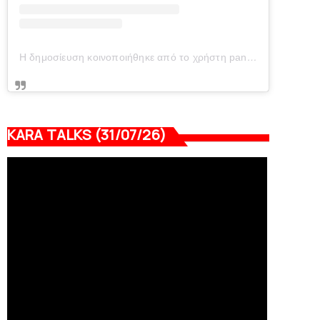
Η δημοσίευση κοινοποιήθηκε από το χρήστη panionianea.gr (@panionianea.gr)
KARA TALKS (31/07/26)