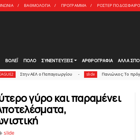
ΙΝΩΝΙΑ
ΒΑΘΜΟΛΟΓΙΑ
ΠΡΟΓΡΑΜΜΑ
ΡΟΣΤΕΡ ΠΟΔΟΣΦΑΙΡΟ 
Τ
ΒΟΛΕΪ
ΠΟΛΟ
ΣΥΝΕΝΤΕΥΞΕΙΣ
ΑΡΘΡΟΓΡΑΦΙΑ
ΑΛΛΑ ΣΠΟ
 AEΛ ο Παπαγεωργίου
Πανιώνιoς: Tο πρόγραμμα στο φι
slide
εύτερο γύρο και παραμένει
 Αποτελέσματα,
ωνιστική
slide