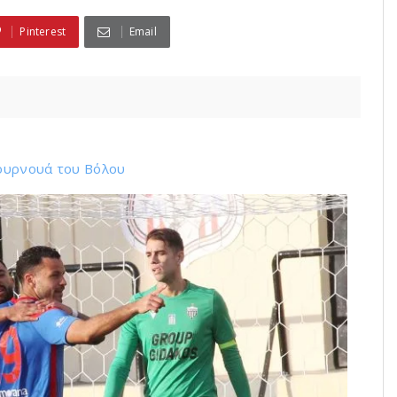
Pinterest
Email
ουρνουά του Bόλου