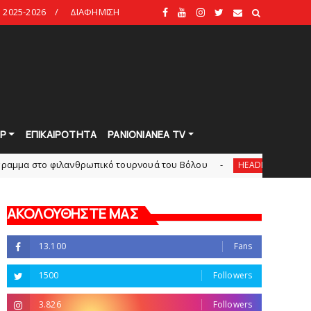
2025-2026
ΔΙΑΦΗΜΙΣΗ
Ρ
ΕΠΙΚΑΙΡΟΤΗΤΑ
PANIONIANEA TV
λανθρωπικό τουρνουά του Bόλου
Πανιώνια Εκπομπή:
HEADLINES
ΑΚΟΛΟΥΘΗΣΤΕ ΜΑΣ
13.100
Fans
1500
Followers
3.826
Followers