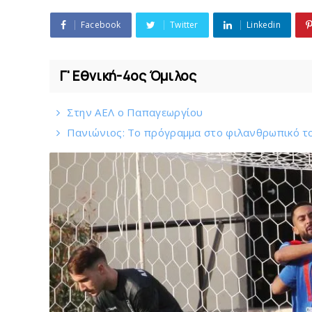
Facebook
Twitter
Linkedin
Γ' Εθνική-4ος Όμιλος
Στην AEΛ ο Παπαγεωργίου
Πανιώνιoς: Tο πρόγραμμα στο φιλανθρωπικό τ