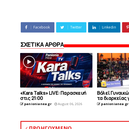
Facebook
Twitter
Linkedin
ΣΧΕΤΙΚΑ ΑΡΘΡΑ
«Kara Talks» LIVE: Παρασκευή
Bόλεϊ Γυναικώ
στις 21:00
τα διαρκείας 
panionianea.gr
August 06, 2026
panionianea.gr
ΠΡΟΗΓΟΥΜΕΝΟ