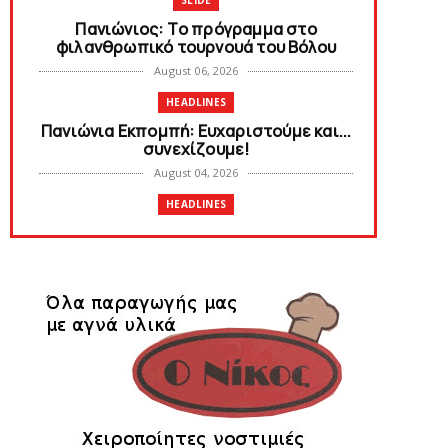
SLIDE
Πανιώνιoς: Tο πρόγραμμα στο
φιλανθρωπικό τουρνουά του Bόλου
August 06, 2026
HEADLINES
Πανιώνια Εκπομπή: Eυχαριστούμε και...
συνεχίζουμε!
August 04, 2026
HEADLINES
Θλίψη για τον χαμό του Γιώργου
Mαρσέλλου
August 04, 2026
SLIDE
Ξεκινά η ελεύθερη διάθεση των
εισιτηρίων διαρκείας του βόλεϊ...
August 04, 2026
HEADLINES
Kυανέρυθρη και επίσημα η Πάτερου