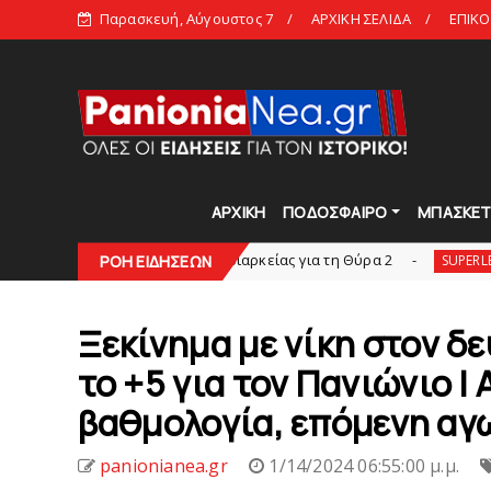
Παρασκευή, Αύγουστος 7
ΑΡΧΙΚΗ ΣΕΛΙΔΑ
ΕΠΙΚΟ
ΑΡΧΙΚΗ
ΠΟΔΟΣΦΑΙΡΟ
ΜΠΑΣΚΕ
 Εξαντλήθηκαν τα διαρκείας για τη Θύρα 2
Στην
ΡΟΗ ΕΙΔΗΣΕΩΝ
SUPERLEAGUE2
Ξεκίνημα με νίκη στον δ
το +5 για τον Πανιώνιο |
βαθμολογία, επόμενη αγ
panionianea.gr
1/14/2024 06:55:00 μ.μ.