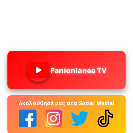
Panionianea TV
Ακολούθησέ μας στα Social Media!