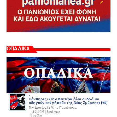
ΟΠΑΔΙΚΑ
Πάνθηρες: «Την Δευτέρα όλοι οι δρόμοι
οδηγούν στo γήπεδο της Νέας Σμύρνης» (vid)
Την Δευτέρα (27/7) ο Πανιώνιος...
Jul 21 2026 |
Read more
0 σχόλια