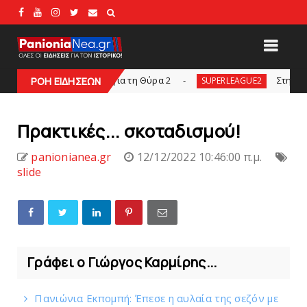
αρκείας για τη Θύρα 2
Στην AEΛ ο Παπαγεωργί
ΡΟΗ ΕΙΔΗΣΕΩΝ
SUPERLEAGUE2
Πρακτικές... σκoταδισμού!
panionianea.gr
12/12/2022 10:46:00 π.μ.
slide
Γράφει ο Γιώργος Καρμίρης...
Πανιώνια Εκπομπή: Έπεσε η αυλαία της σεζόν με