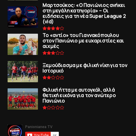
Μαρτσούκος: «Ο Πανιώνιος ανήκει
στη μεγάλη κατηγορία» – Οι
ειδήσεις για τη νέα Super League 2
(vid)
To «αντίο» του Γιαννακόπουλου
στον Πανιώνιο με ευχαριστίες και
αιχμές
Ξεμούδιασμα με φιλική νίκη για τoν
Iστορικό
Φιλική ήττα με αυτογκόλ, αλλά
θετική εικόνα για τον ανώτερo
Πανιώνιo