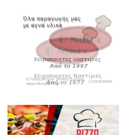
Mαρσέλλου
August 04, 2026
SLIDE
Ξεκινά η ελεύθερη διάθεση των εισιτηρίων
διαρκείας του βόλεϊ...
August 04, 2026
HEADLINES
Kυανέρυθρη και επίσημα η Πάτερου
August 04, 2026
SLIDE
Πανιώνια Εκπομπή: Έπεσε η αυλαία της
σεζόν με όλη την επικαι...
August 04, 2026
ΕΠΙΚΑΙΡΟΤΗΤΑ
LIVE η Πανιώνια Εκπομπή!
August 03, 2026