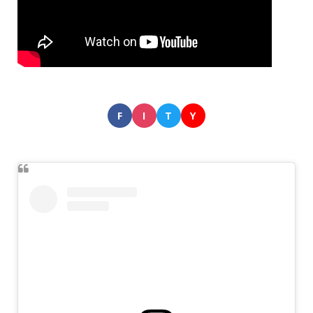
F
I
T
Y