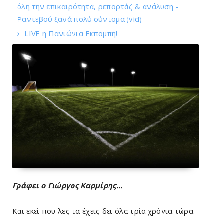
όλη την επικαιρότητα, ρεπορτάζ & ανάλυση -
Ραντεβού ξανά πολύ σύντομα (vid)
LIVE η Πανιώνια Εκπομπή!
Γράφει ο Γιώργος Καρμίρης...
Και εκεί που λες τα έχεις δει όλα τρία χρόνια τώρα