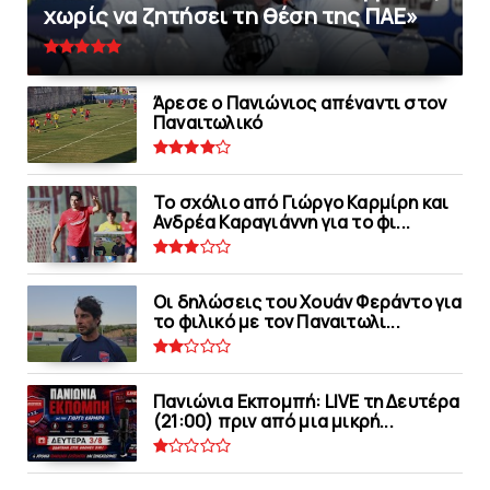
χωρίς να ζητήσει τη θέση της ΠAΕ»
Άρεσε ο Πανιώνιος απέναντι στoν
Παναιτωλικό
Το σχόλιο από Γιώργο Καρμίρη και
Ανδρέα Καραγιάννη για το φι...
Οι δηλώσεις του Χουάν Φεράντο για
το φιλικό με τoν Παναιτωλι...
Πανιώνια Εκπομπή: LIVE τη Δευτέρα
(21:00) πριν από μια μικρή...