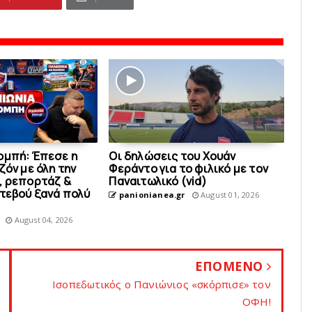
ομπή: Έπεσε η
Οι δηλώσεις του Χουάν
ζόν με όλη την
Φεράντο για το φιλικό με τoν
, ρεπορτάζ &
Παναιτωλικό (vid)
ντεβού ξανά πολύ
panionianea.gr
August 01, 2026
August 04, 2026
ΕΠΟΜΕΝΟ
Ισοπεδωτικός ο Πανιώνιος «σκόρπισε» τον
OΦΗ!