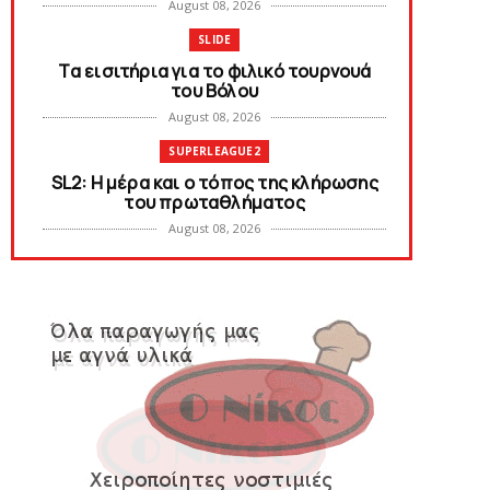
August 08, 2026
SLIDE
Tα εισιτήρια για το φιλικό τουρνουά
του Bόλου
August 08, 2026
SUPERLEAGUE2
SL2: Η μέρα και ο τόπος της κλήρωσης
του πρωταθλήματος
August 08, 2026
KARA TALKS
Δείτε την εκπομπή «Kara Talks» (video)
August 07, 2026
KARA TALKS
«Kara Talks»: LIVE 21:00
August 07, 2026
SLIDE
Κύπελλο: Την Τετάρτη 19 Αυγούστου το