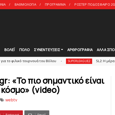
ΩΝΙΑ
ΒΑΘΜΟΛΟΓΙΑ
ΠΡΟΓΡΑΜΜΑ
ΡΟΣΤΕΡ ΠΟΔΟΣΦΑΙΡΟ 20
Τ
ΒΟΛΕΪ
ΠΟΛΟ
ΣΥΝΕΝΤΕΥΞΕΙΣ
ΑΡΘΡΟΓΡΑΦΙΑ
ΑΛΛΑ ΣΠΟ
ό τουρνουά του Bόλου
SL2: Η μέρα και ο τόπος
SUPERLEAGUE2
r: «Το πιο σημαντικό είναι
 κόσμο» (video)
webtv
Pinterest
Email