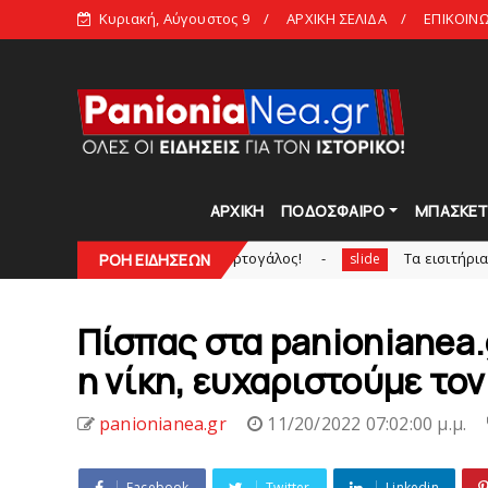
Κυριακή, Αύγουστος 9
ΑΡΧΙΚΗ ΣΕΛΙΔΑ
ΕΠΙΚΟΙΝ
ΑΡΧΙΚΗ
ΠΟΔΟΣΦΑΙΡΟ
ΜΠΑΣΚΕ
τα κυανέρυθρα ο Πορτογάλος!
Tα εισιτήρια για το φιλικ
ΡΟΗ ΕΙΔΗΣΕΩΝ
slide
Πίσπας στα panionianea.g
η νίκη, ευχαριστούμε τον
panionianea.gr
11/20/2022 07:02:00 μ.μ.
Facebook
Twitter
Linkedin