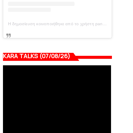
Η δημοσίευση κοινοποιήθηκε από το χρήστη panionianea.gr (@panionianea.gr)
KARA TALKS (07/08/26)