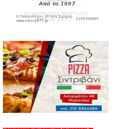
Νίκη Βόλου - Πανιώνιος
August 07, 2026
HEADLINES
Πανιώνιος: O άξονας που «γεμίζει»
ποιότητα και εμπειρία!
August 07, 2026
KARA TALKS
«Kara Talks» LIVE: Παρασκευή στις 21:00
August 06, 2026