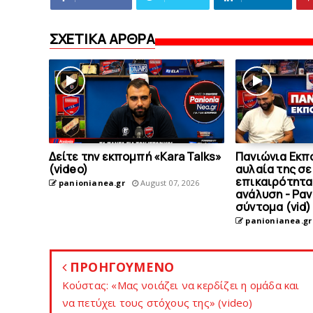
ΣΧΕΤΙΚΑ ΑΡΘΡΑ
Δείτε την εκπομπή «Kara Talks»
Πανιώνια Εκπ
(video)
αυλαία της σε
επικαιρότητα
panionianea.gr
August 07, 2026
ανάλυση - Ρα
σύντομα (vid)
panionianea.gr
ΠΡΟΗΓΟΥΜΕΝΟ
Kούστας: «Μας νοιάζει να κερδίζει η ομάδα και
να πετύχει τους στόχους της» (video)