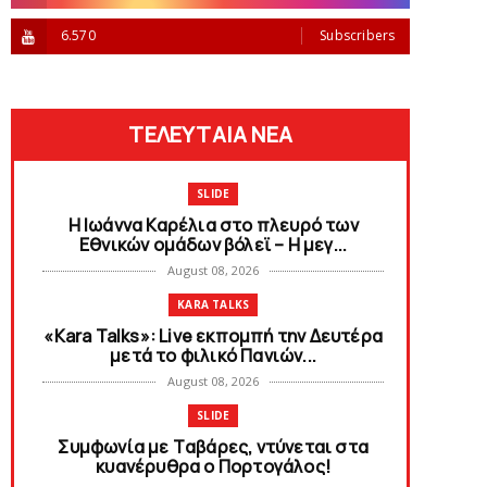
6.570
Subscribers
ΤΕΛΕΥΤΑΙΑ ΝΕΑ
SLIDE
Η Ιωάννα Καρέλια στο πλευρό των
Εθνικών ομάδων βόλεϊ – H μεγ...
August 08, 2026
KARA TALKS
«Kara Talks»: Live εκπομπή την Δευτέρα
μετά το φιλικό Πανιών...
August 08, 2026
SLIDE
Συμφωνία με Tαβάρες, ντύνεται στα
κυανέρυθρα ο Πορτογάλος!