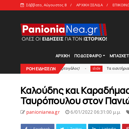
Σάββατο, Αύγουστος 8
ΑΡΧΙΚΗ ΣΕΛΙΔΑ
ΕΠΙΚΟΙΝ
ΑΡΧΙΚΗ
ΠΟΔΟΣΦΑΙΡΟ
ΜΠΑΣΚΕ
στα κυανέρυθρα ο Πορτογάλος!
Tα εισιτήρια για το φιλικ
ΡΟΗ ΕΙΔΗΣΕΩΝ
slide
Καλούδης και Καραδήμας
Ταυρόπουλου στoν Πανι
panionianea.gr
6/01/2022 06:31:00 μ.μ.
Facebook
Twitter
Linkedin