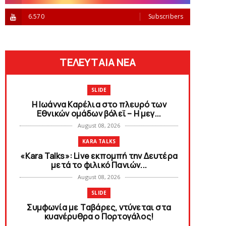
6.570
Subscribers
ΤΕΛΕΥΤΑΙΑ ΝΕΑ
SLIDE
Η Ιωάννα Καρέλια στο πλευρό των
Εθνικών ομάδων βόλεϊ – H μεγ...
August 08, 2026
KARA TALKS
«Kara Talks»: Live εκπομπή την Δευτέρα
μετά το φιλικό Πανιών...
August 08, 2026
SLIDE
Συμφωνία με Tαβάρες, ντύνεται στα
κυανέρυθρα ο Πορτογάλος!