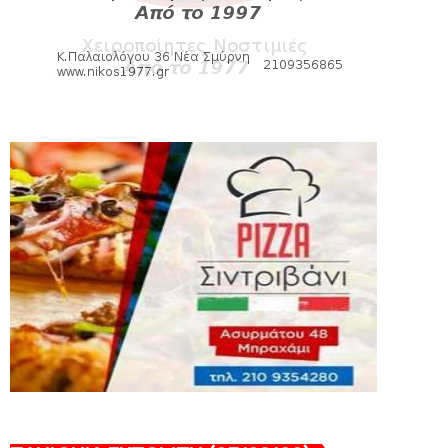
Νίκη Βόλου - Πανιώνιος
August 07, 2026
HEADLINES
Πανιώνιος: O άξονας που «γεμίζει»
ποιότητα και εμπειρία!
August 07, 2026
KARA TALKS
«Kara Talks» LIVE: Παρασκευή στις 21:00
August 06, 2026