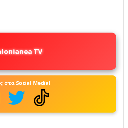
nionianea TV
 στα Social Media!