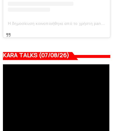
Η δημοσίευση κοινοποιήθηκε από το χρήστη panionianea.gr (@panionianea.gr)
KARA TALKS (07/08/26)