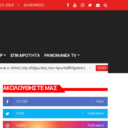
25-2026
ΔΙΑΦΗΜΙΣΗ
Ρ
ΕΠΙΚΑΙΡΟΤΗΤΑ
PANIONIANEA TV
 της κλήρωσης του πρωταθλήματος
Δείτε την εκπομ
KARA TALKS
ΑΚΟΛΟΥΘΗΣΤΕ ΜΑΣ
13.100
Fans
1500
Followers
3.826
Followers