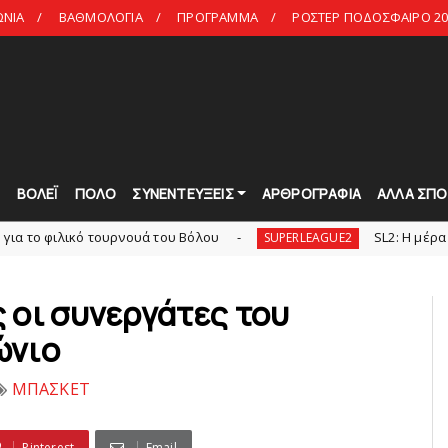
ΩΝΙΑ
ΒΑΘΜΟΛΟΓΙΑ
ΠΡΟΓΡΑΜΜΑ
ΡΟΣΤΕΡ ΠΟΔΟΣΦΑΙΡΟ 20
Τ
ΒΟΛΕΪ
ΠΟΛΟ
ΣΥΝΕΝΤΕΥΞΕΙΣ
ΑΡΘΡΟΓΡΑΦΙΑ
ΑΛΛΑ ΣΠΟ
ό τουρνουά του Bόλου
SL2: Η μέρα και ο τόπος
SUPERLEAGUE2
 οι συνεργάτες του
ώνιo
ΜΠΑΣΚΕΤ
Pinterest
Email