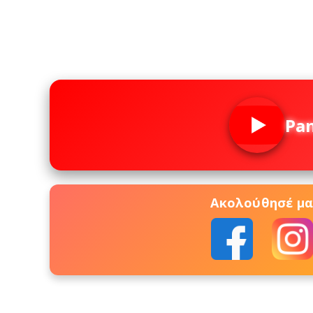
Pa
Ακολούθησέ μας