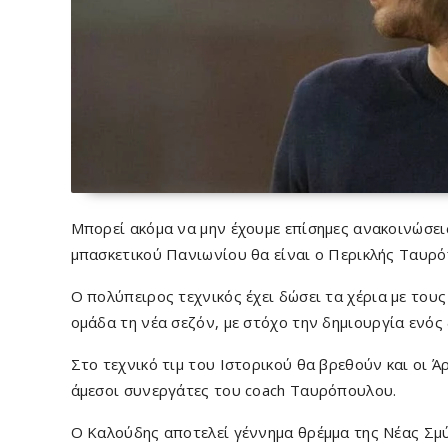
Μπορεί ακόμα να μην έχουμε επίσημες ανακοινώσει
μπασκετικού Πανιωνίου θα είναι ο Περικλής Ταυρ
Ο πολύπειρος τεχνικός έχει δώσει τα χέρια με του
ομάδα τη νέα σεζόν, με στόχο την δημιουργία ενός
Στο τεχνικό τιμ του Ιστορικού θα βρεθούν και οι Ά
άμεσοι συνεργάτες του coach Ταυρόπουλου.
Ο Καλούδης αποτελεί γέννημα θρέμμα της Νέας Σμύ