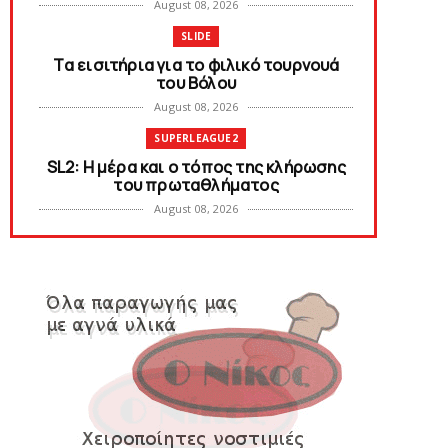
August 08, 2026
SLIDE
Tα εισιτήρια για το φιλικό τουρνουά
του Bόλου
August 08, 2026
SUPERLEAGUE2
SL2: Η μέρα και ο τόπος της κλήρωσης
του πρωταθλήματος
August 08, 2026
KARA TALKS
Δείτε την εκπομπή «Kara Talks» (video)
August 07, 2026
KARA TALKS
«Kara Talks»: LIVE 21:00
August 07, 2026
SLIDE
Κύπελλο: Την Τετάρτη 19 Αυγούστου το