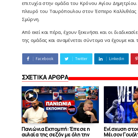
επιτυχία στην ομάδα του Κρόνου Αγίου Δημητρίου
πλευρό του Ταυρόπουλου στον Έσπερο Καλλιθέας κα
Σμύρνη.
Από εκεί και πέρα, έχουν ξεκινήσει και οι διαδικα
της ομάδας και αναμένεται σύντομα να έχουμε και τ
Facebook
Twitter
Linkedin
ΣΧΕΤΙΚΑ ΑΡΘΡΑ
Πανιώνια Εκπομπή: Έπεσε η
Eνίσχυση στο
αυλαία της σεζόν με όλη την
Μέισον Γουόλτ