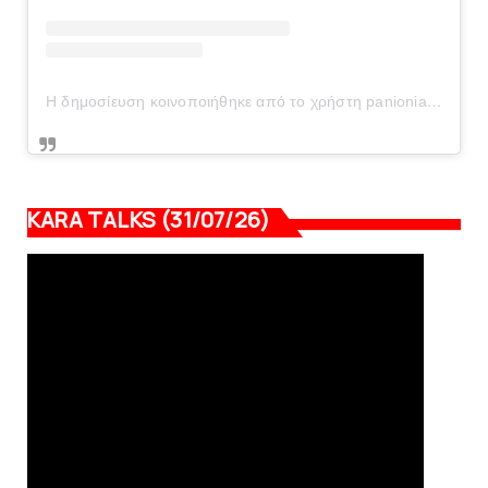
Η δημοσίευση κοινοποιήθηκε από το χρήστη panionianea.gr (@panionianea.gr)
KARA TALKS (31/07/26)