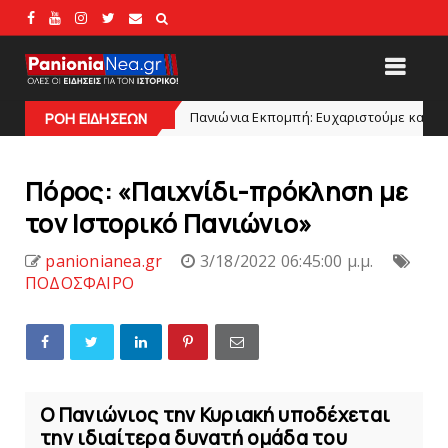
Πανιώνια Εκπομπή: Eυχαριστούμε και... συνεχίζουμε!
HEADLINES
ΡΟΗ ΕΙΔΗΣΕΩΝ
Πόρος: «Παιχνίδι-πρόκληση με
τον Ιστορικό Πανιώνιo»
panionianea.gr
3/18/2022 06:45:00 μ.μ.
ΠΟΔΟΣΦΑΙΡΟ
Ο Πανιώνιος την Κυριακή υποδέχεται
την ιδιαίτερα δυνατή ομάδα του