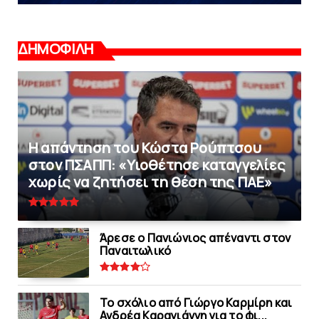
ΔΗΜΟΦΙΛΗ
Η απάντηση του Κώστα Ρούπτσου
στον ΠΣΑΠΠ: «Υιοθέτησε καταγγελίες
χωρίς να ζητήσει τη θέση της ΠAΕ»
Άρεσε ο Πανιώνιος απέναντι στoν
Παναιτωλικό
Το σχόλιο από Γιώργο Καρμίρη και
Ανδρέα Καραγιάννη για το φι...