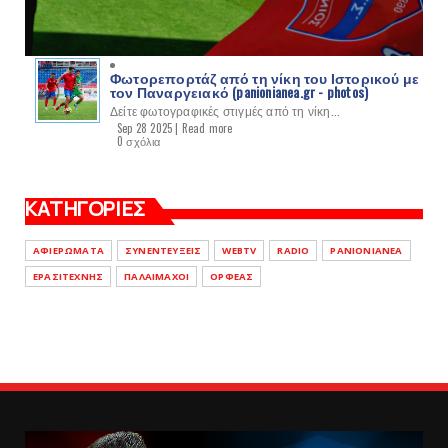
Φωτορεπορτάζ από τη νίκη του Ιστορικού με
τον Παναργειακό (panionianea.gr - photos)
Δείτε φωτογραφικές στιγμές από τη νίκη...
Sep 28 2025 |
Read more
0 σχόλια
ΚΑΤΗΓΟΡΙΕΣ
ΑΦΙΕΡΩΜΑΤΑ
ΣΥΝΕΝΤΕΥΞΕΙΣ
WEBTV
RADIO
PANIONIANEA
ΕΡΑΣΙΤΕΧΝΗΣ
ΠΑΛΑΙΜΑΧΟΙ
ΟΡΦΕΑΣ