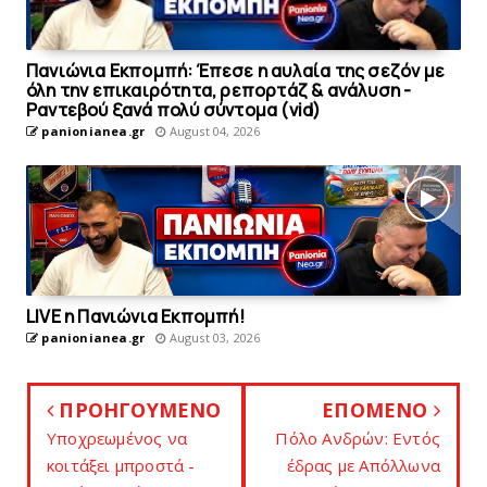
Πανιώνια Εκπομπή: Έπεσε η αυλαία της σεζόν με
όλη την επικαιρότητα, ρεπορτάζ & ανάλυση -
Ραντεβού ξανά πολύ σύντομα (vid)
panionianea.gr
August 04, 2026
LIVE η Πανιώνια Εκπομπή!
panionianea.gr
August 03, 2026
ΠΡΟΗΓΟΥΜΕΝΟ
ΕΠΟΜΕΝΟ
Υποχρεωμένος να
Πόλο Ανδρών: Εντός
κοιτάξει μπροστά -
έδρας με Απόλλωνα