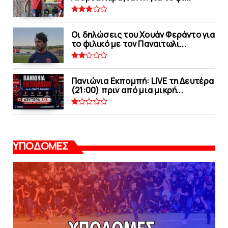
Οι δηλώσεις του Χουάν Φεράντο για
το φιλικό με τoν Παναιτωλι...
Πανιώνια Εκπομπή: LIVE τη Δευτέρα
(21:00) πριν από μια μικρή...
ΥΠΟΔΟΜΕΣ