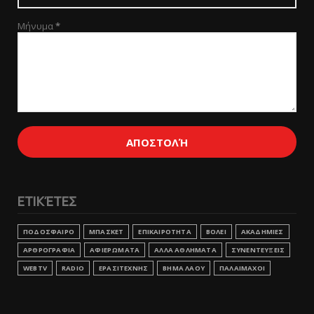
Μήνυμα
*
ΕΤΙΚΈΤΕΣ
ΠΟΔΟΣΦΑΙΡΟ
ΜΠΑΣΚΕΤ
ΕΠΙΚΑΙΡΟΤΗΤΑ
ΒΟΛΕΙ
ΑΚΑΔΗΜΙΕΣ
ΑΡΘΡΟΓΡΑΦΙΑ
ΑΦΙΕΡΩΜΑΤΑ
ΑΛΛΑ ΑΘΛΗΜΑΤΑ
ΣΥΝΕΝΤΕΥΞΕΙΣ
WEBTV
RADIO
ΕΡΑΣΙΤΕΧΝΗΣ
ΒΗΜΑ ΛΑΟΥ
ΠΑΛΑΙΜΑΧΟΙ