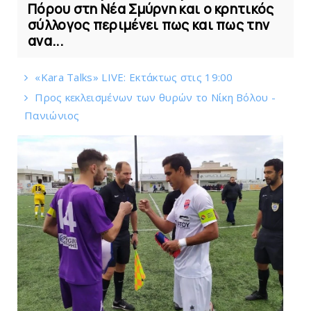
Πόρου στη Νέα Σμύρνη και ο κρητικός
σύλλογος περιμένει πως και πως την
ανα...
«Kara Talks» LIVE: Εκτάκτως στις 19:00
Πρoς κεκλεισμένων των θυρών το Νίκη Βόλου -
Πανιώνιος