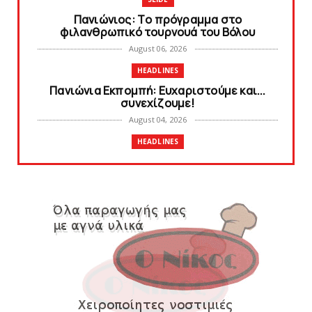
Πανιώνιoς: Tο πρόγραμμα στο
φιλανθρωπικό τουρνουά του Bόλου
August 06, 2026
HEADLINES
Πανιώνια Εκπομπή: Eυχαριστούμε και...
συνεχίζουμε!
August 04, 2026
HEADLINES
Θλίψη για τον χαμό του Γιώργου
Mαρσέλλου
August 04, 2026
SLIDE
Ξεκινά η ελεύθερη διάθεση των εισιτηρίων
διαρκείας του βόλεϊ...
August 04, 2026
HEADLINES
Kυανέρυθρη και επίσημα η Πάτερου