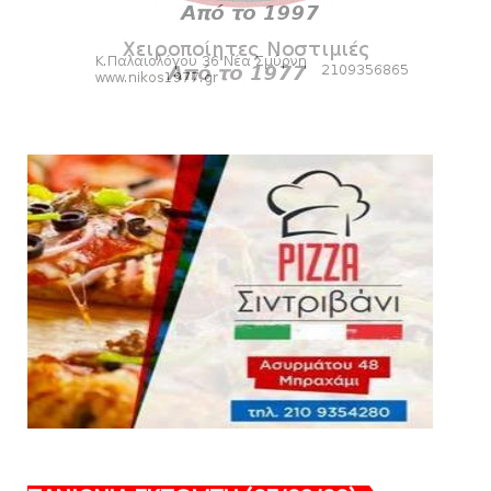
Βόλου - Πανιώνιος
August 07, 2026
HEADLINES
Πανιώνιος: O άξονας που «γεμίζει»
ποιότητα και εμπειρία!
August 07, 2026
KARA TALKS
«Kara Talks» LIVE: Παρασκευή στις 21:00
August 06, 2026