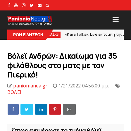
«Kara Talks»: Live εκπομπή την Δευτέρα μετά το φιλ
KARA TALKS
ΡΟΗ ΕΙΔΗΣΕΩΝ
Βόλεϊ Ανδρών: Δικαίωμα για 35
φιλάθλους στο ματς με τον
Πιερικό!
panionianea.gr
1/21/2022 04:56:00 μ.μ.
ΒΟΛΕΙ
Όπως ενημέρωσε το τμήμα βόλεϊ