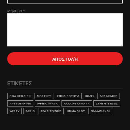
Μήνυμα
*
ΕΤΙΚΈΤΕΣ
ΠΟΔΟΣΦΑΙΡΟ
ΜΠΑΣΚΕΤ
ΕΠΙΚΑΙΡΟΤΗΤΑ
ΒΟΛΕΙ
ΑΚΑΔΗΜΙΕΣ
ΑΡΘΡΟΓΡΑΦΙΑ
ΑΦΙΕΡΩΜΑΤΑ
ΑΛΛΑ ΑΘΛΗΜΑΤΑ
ΣΥΝΕΝΤΕΥΞΕΙΣ
WEBTV
RADIO
ΕΡΑΣΙΤΕΧΝΗΣ
ΒΗΜΑ ΛΑΟΥ
ΠΑΛΑΙΜΑΧΟΙ