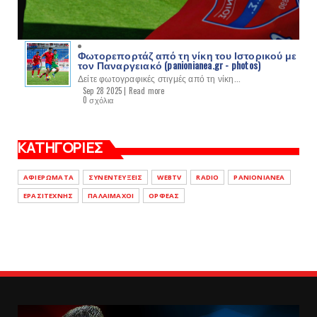
Φωτορεπορτάζ από τη νίκη του Ιστορικού με
τον Παναργειακό (panionianea.gr - photos)
Δείτε φωτογραφικές στιγμές από τη νίκη...
Sep 28 2025 |
Read more
0 σχόλια
ΚΑΤΗΓΟΡΙΕΣ
ΑΦΙΕΡΩΜΑΤΑ
ΣΥΝΕΝΤΕΥΞΕΙΣ
WEBTV
RADIO
PANIONIANEA
ΕΡΑΣΙΤΕΧΝΗΣ
ΠΑΛΑΙΜΑΧΟΙ
ΟΡΦΕΑΣ