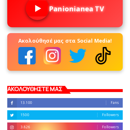
Panionianea TV
Ακολούθησέ μας στα Social Media!
ΑΚΟΛΟΥΘΗΣΤΕ ΜΑΣ
13.100
Fans
1500
Followers
3.826
Followers