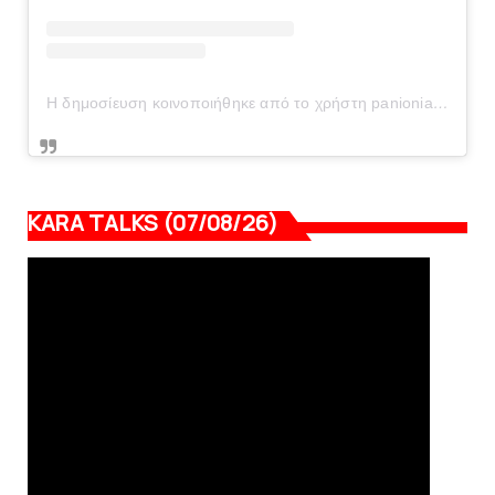
Η δημοσίευση κοινοποιήθηκε από το χρήστη panionianea.gr (@panionianea.gr)
KARA TALKS (07/08/26)