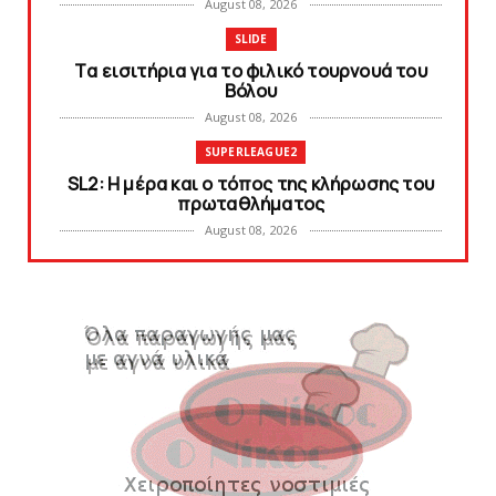
August 08, 2026
SLIDE
Tα εισιτήρια για το φιλικό τουρνουά του
Bόλου
August 08, 2026
SUPERLEAGUE2
SL2: Η μέρα και ο τόπος της κλήρωσης του
πρωταθλήματος
August 08, 2026
KARA TALKS
Δείτε την εκπομπή «Kara Talks» (video)
August 07, 2026
KARA TALKS
«Kara Talks»: LIVE 21:00
August 07, 2026
SLIDE
Κύπελλο: Την Τετάρτη 19 Αυγούστου το Νίκη