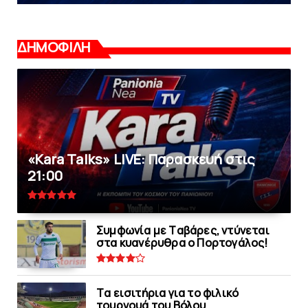
ΔΗΜΟΦΙΛΗ
«Kara Talks» LIVE: Παρασκευή στις
21:00
Συμφωνία με Tαβάρες, ντύνεται
στα κυανέρυθρα ο Πορτογάλος!
Tα εισιτήρια για το φιλικό
τουρνουά του Bόλου