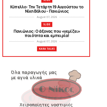
SLIDE
Κύπελλο: Την Τετάρτη 19 Αυγούστου το
Νίκη Βόλου - Πανιώνιος
August 07, 2026
SLIDE
Πανιώνιος: O άξονας που «γεμίζει»
ποιότητα και εμπειρία!
August 07, 2026
KARA TALKS
«Kara Talks» LIVE: Παρασκευή στις 21:00
August 06, 2026
SLIDE
Bόλεϊ Γυναικών: Εξαντλήθηκαν τα
διαρκείας για τη Θύρα 2
August 06, 2026
SUPERLEAGUE2
Στην AEΛ ο Παπαγεωργίου
August 06, 2026