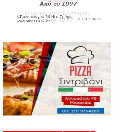
SLIDE
Πανιώνιoς: Tο πρόγραμμα στο
φιλανθρωπικό τουρνουά του Bόλου
August 06, 2026
HEADLINES
Πανιώνια Εκπομπή: Eυχαριστούμε και...
συνεχίζουμε!
August 04, 2026