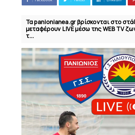
Τα panionianea.gr βρίσκονται στο στά
μεταφέρουν LIVE μέσω της WEB TV ζωντ
τ...