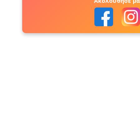
Ακολούθησέ μας