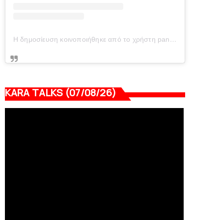
Η δημοσίευση κοινοποιήθηκε από το χρήστη panionianea.gr (@panionianea.gr)
KARA TALKS (07/08/26)