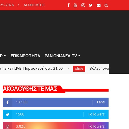
25-2026
ΔΙΑΦΗΜΙΣΗ
Ρ
ΕΠΙΚΑΙΡΟΤΗΤΑ
PANIONIANEA TV
 Παρασκευή στις 21:00
Bόλεϊ Γυναικών: Εξαντλήθηκαν τα δ
slide
ΑΚΟΛΟΥΘΗΣΤΕ ΜΑΣ
13.100
Fans
1500
Followers
3.826
Followers