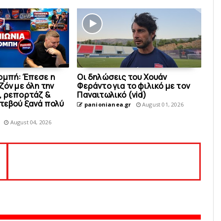
ομπή: Έπεσε η
Οι δηλώσεις του Χουάν
ζόν με όλη την
Φεράντο για το φιλικό με τoν
, ρεπορτάζ &
Παναιτωλικό (vid)
ντεβού ξανά πολύ
panionianea.gr
August 01, 2026
August 04, 2026