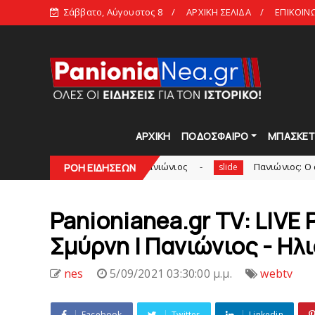
Σάββατο, Αύγουστος 8
ΑΡΧΙΚΗ ΣΕΛΙΔΑ
ΕΠΙΚΟΙΝ
ΑΡΧΙΚΗ
ΠΟΔΟΣΦΑΙΡΟ
ΜΠΑΣΚΕ
ου το Νίκη Βόλου - Πανιώνιος
Πανιώνιος: O άξονας που «
ΡΟΗ ΕΙΔΗΣΕΩΝ
slide
Panionianea.gr TV: LIVE
Σμύρνη | Πανιώνιος - Ηλ
nes
5/09/2021 03:30:00 μ.μ.
webtv
Facebook
Twitter
Linkedin