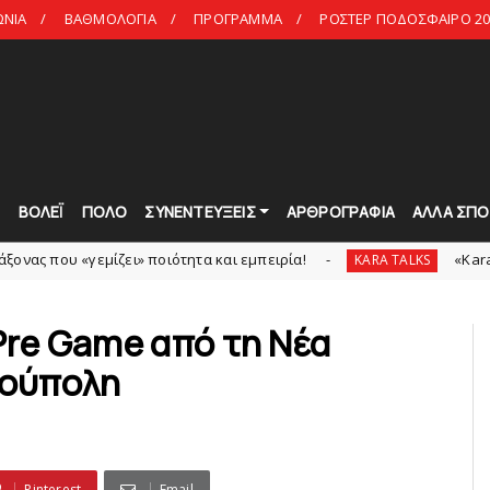
ΩΝΙΑ
ΒΑΘΜΟΛΟΓΙΑ
ΠΡΟΓΡΑΜΜΑ
ΡΟΣΤΕΡ ΠΟΔΟΣΦΑΙΡΟ 20
Τ
ΒΟΛΕΪ
ΠΟΛΟ
ΣΥΝΕΝΤΕΥΞΕΙΣ
ΑΡΘΡΟΓΡΑΦΙΑ
ΑΛΛΑ ΣΠΟ
γεμίζει» ποιότητα και εμπειρία!
«Kara Talks» LIVE:
KARA TALKS
 Pre Game από τη Νέα
ιούπολη
Pinterest
Email