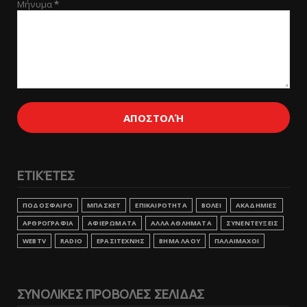
Μήνυμα
*
ΕΤΙΚΈΤΕΣ
ΠΟΔΟΣΦΑΙΡΟ
ΜΠΑΣΚΕΤ
ΕΠΙΚΑΙΡΟΤΗΤΑ
ΒΟΛΕΙ
ΑΚΑΔΗΜΙΕΣ
ΑΡΘΡΟΓΡΑΦΙΑ
ΑΦΙΕΡΩΜΑΤΑ
ΑΛΛΑ ΑΘΛΗΜΑΤΑ
ΣΥΝΕΝΤΕΥΞΕΙΣ
WEBTV
RADIO
ΕΡΑΣΙΤΕΧΝΗΣ
ΒΗΜΑ ΛΑΟΥ
ΠΑΛΑΙΜΑΧΟΙ
ΣΥΝΟΛΙΚΕΣ ΠΡΟΒΟΛΕΣ ΣΕΛΙΔΑΣ