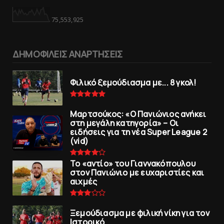
75,553,925
ΔΗΜΟΦΙΛΕΙΣ ΑΝΑΡΤΗΣΕΙΣ
Φιλικό ξεμούδιασμα με... 8 γκολ!
Μαρτσούκος: «Ο Πανιώνιος ανήκει
στη μεγάλη κατηγορία» – Οι
ειδήσεις για τη νέα Super League 2
(vid)
To «αντίο» του Γιαννακόπουλου
στον Πανιώνιο με ευχαριστίες και
αιχμές
Ξεμούδιασμα με φιλική νίκη για τoν
Iστορικό