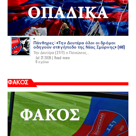
Πάνθηρες: «Την Δευτέρα όλοι οι δρόμοι
οδηγούν στo γήπεδο της Νέας Σμύρνης» (vid)
Την Δευτέρα (27/7) ο Πανιώνιος...
Jul 21 2026 |
Read more
0 σχόλια
ΦΑΚΟΣ