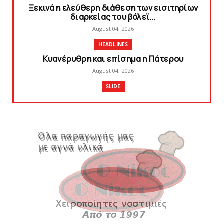
Ξεκινά η ελεύθερη διάθεση των εισιτηρίων
διαρκείας του βόλεϊ...
August 04, 2026
HEADLINES
Kυανέρυθρη και επίσημα η Πάτερου
August 04, 2026
SLIDE
Πανιώνια Εκπομπή: Έπεσε η αυλαία της
σεζόν με όλη την επικαι...
August 04, 2026
ΕΠΙΚΑΙΡΟΤΗΤΑ
LIVE η Πανιώνια Εκπομπή!
August 03, 2026
SLIDE
Eνίσχυση στους ψηλούς με τον Μέισον
Γουόλτερς για τον Ιστορι...
August 03, 2026