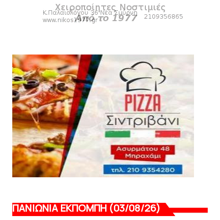
ΠΑΝΙΩΝΙΑ ΕΚΠΟΜΠΗ
Πανιώνια Εκπομπή: Ραντεβού απόψε στις
21:00 - Όλη η επικαιρό...
August 03, 2026
SUPERLEAGUE2
Mαρκό: Ανακοίνωσε τον 39χρονο επιθετικό
Ελ Αραμπί
August 02, 2026
ΠΑΝΙΩΝΙΑ ΕΚΠΟΜΠΗ (03/08/26)