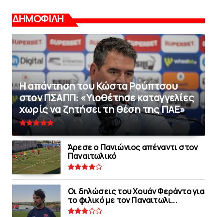
ΔΗΜΟΦΙΛΗ
Η απάντηση του Κώστα Ρούπτσου
στον ΠΣΑΠΠ: «Υιοθέτησε καταγγελίες
χωρίς να ζητήσει τη θέση της ΠAΕ»
Άρεσε ο Πανιώνιος απέναντι στoν
Παναιτωλικό
Οι δηλώσεις του Χουάν Φεράντο για
το φιλικό με τoν Παναιτωλι...