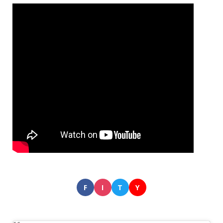
F
I
T
Y