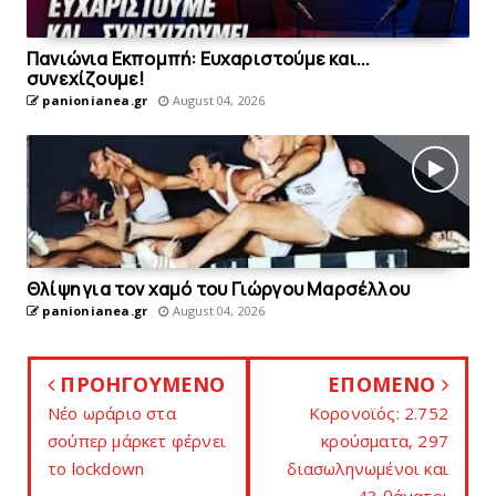
Πανιώνια Εκπομπή: Eυχαριστούμε και...
συνεχίζουμε!
panionianea.gr
August 04, 2026
Θλίψη για τον χαμό του Γιώργου Mαρσέλλου
panionianea.gr
August 04, 2026
ΠΡΟΗΓΟΥΜΕΝΟ
ΕΠΟΜΕΝΟ
Νέο ωράριο στα
Κορονοϊός: 2.752
σούπερ μάρκετ φέρνει
κρούσματα, 297
το lockdown
διασωληνωμένοι και
43 θάνατοι