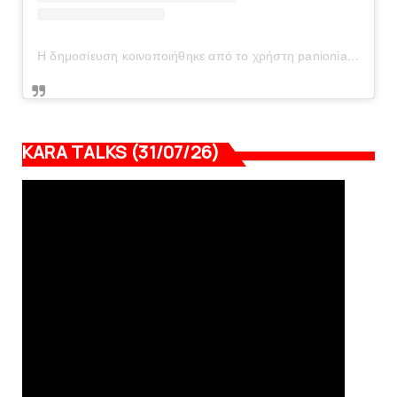
Η δημοσίευση κοινοποιήθηκε από το χρήστη panionianea.gr (@panionianea.gr)
KARA TALKS (31/07/26)