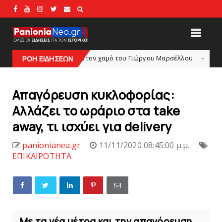
λίψη για τον χαμό του Γιώργου Mαρσέλλου
Ξεκινά η ελε
ΡΟΗ ΕΙΔΗΣΕΩΝ
slide
Απαγόρευση κυκλοφορίας:
Αλλάζει το ωράριο στα take
away, τι ισχύει για delivery
panionianea.gr
11/11/2020 08:45:00 μ.μ.
ΕΠΙΚΑΙΡΟΤΗΤΑ
Με τα νέα μέτρα και την απαγόρευση