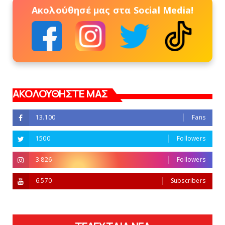
Ακολούθησέ μας στα Social Media!
ΑΚΟΛΟΥΘΗΣΤΕ ΜΑΣ
13.100
Fans
1500
Followers
3.826
Followers
6.570
Subscribers