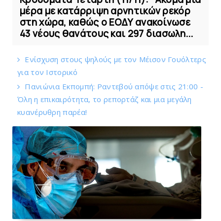
μέρα με κατάρριψη αρνητικών ρεκόρ
στη χώρα, καθώς ο ΕΟΔΥ ανακοίνωσε
43 νέους θανάτους και 297 διασωλη...
Eνίσχυση στους ψηλούς με τον Μέισον Γουόλτερς
για τον Ιστορικό
Πανιώνια Εκπομπή: Ραντεβού απόψε στις 21:00 -
Όλη η επικαιρότητα, το ρεπορτάζ και μια μεγάλη
κυανέρυθρη παρέα!