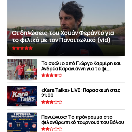
Οι δηλώσεις του Χουάν Φεράντο για
το φιλικό με τoν Παναιτωλικό (vid)
Το σχόλιο από Γιώργο Καρμίρη και
Ανδρέα Καραγιάννη για το φι...
«Kara Talks» LIVE: Παρασκευή στις
21:00
Πανιώνιoς: Tο πρόγραμμα στο
φιλανθρωπικό τουρνουά του Bόλου