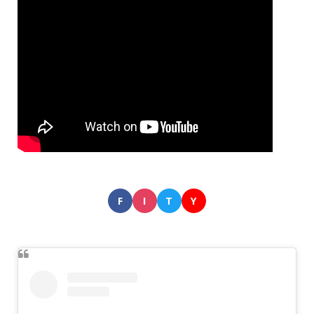
F
I
T
Y