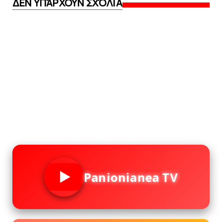
ΔΕΝ ΥΠΆΡΧΟΥΝ ΣΧΌΛΙΑ
Panionianea TV