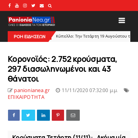
Κύπελλο: Την Τετάρτη 19 Αυγούστου το Νίκη Βόλου - Πανι
slide
ΡΟΗ ΕΙΔΗΣΕΩΝ
Κορονοϊός: 2.752 κρούσματα,
297 διασωληνωμένοι και 43
θάνατοι
panionianea.gr
11/11/2020 07:32:00 μ.μ.
ΕΠΙΚΑΙΡΟΤΗΤΑ
Κρούσματα Τετάρτη (11/11): Ακόμα μία