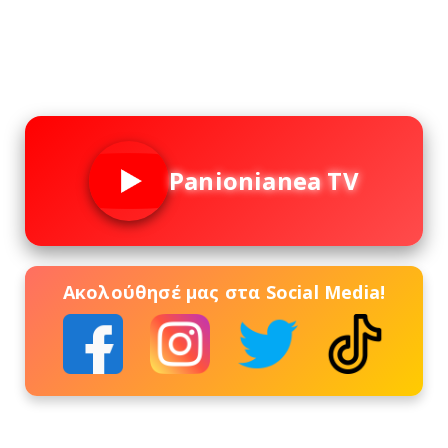
Panionianea TV
Ακολούθησέ μας στα Social Media!