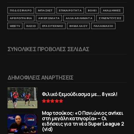
ΠΟΔΟΣΦΑΙΡΟ
ΜΠΑΣΚΕΤ
ΕΠΙΚΑΙΡΟΤΗΤΑ
ΒΟΛΕΙ
ΑΚΑΔΗΜΙΕΣ
ΑΡΘΡΟΓΡΑΦΙΑ
ΑΦΙΕΡΩΜΑΤΑ
ΑΛΛΑ ΑΘΛΗΜΑΤΑ
ΣΥΝΕΝΤΕΥΞΕΙΣ
WEBTV
RADIO
ΕΡΑΣΙΤΕΧΝΗΣ
ΒΗΜΑ ΛΑΟΥ
ΠΑΛΑΙΜΑΧΟΙ
ΣΥΝΟΛΙΚΕΣ ΠΡΟΒΟΛΕΣ ΣΕΛΙΔΑΣ
ΔΗΜΟΦΙΛΕΙΣ ΑΝΑΡΤΗΣΕΙΣ
Φιλικό ξεμούδιασμα με... 8 γκολ!
Μαρτσούκος: «Ο Πανιώνιος ανήκει
στη μεγάλη κατηγορία» – Οι
ειδήσεις για τη νέα Super League 2
(vid)