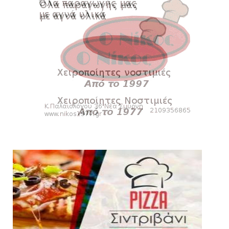
SLIDE
Ξεκινά η ελεύθερη διάθεση των εισιτηρίων
διαρκείας του βόλεϊ...
August 04, 2026
HEADLINES
Kυανέρυθρη και επίσημα η Πάτερου
August 04, 2026
SLIDE
Πανιώνια Εκπομπή: Έπεσε η αυλαία της
σεζόν με όλη την επικαι...
August 04, 2026
ΕΠΙΚΑΙΡΟΤΗΤΑ
LIVE η Πανιώνια Εκπομπή!
August 03, 2026