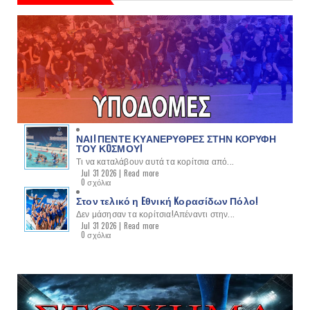
ΝΑΙ! ΠΕΝΤΕ ΚΥΑΝΕΡΥΘΡΕΣ ΣΤΗΝ ΚΟΡΥΦΗ
ΤΟΥ ΚOΣΜΟΥ!
Τι να καταλάβουν αυτά τα κορίτσια από...
Jul 31 2026 |
Read more
0 σχόλια
Στον τελικό η Eθνική Kορασίδων Πόλο!
Δεν μάσησαν τα κορίτσια!Απέναντι στην...
Jul 31 2026 |
Read more
0 σχόλια