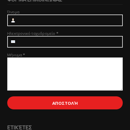
Όνομα
Ηλεκτρονικό ταχυδρομείο
*
Μήνυμα
*
ΕΤΙΚΈΤΕΣ