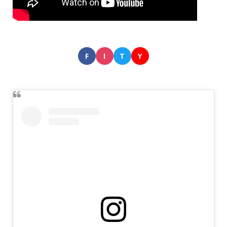
F
I
T
Y