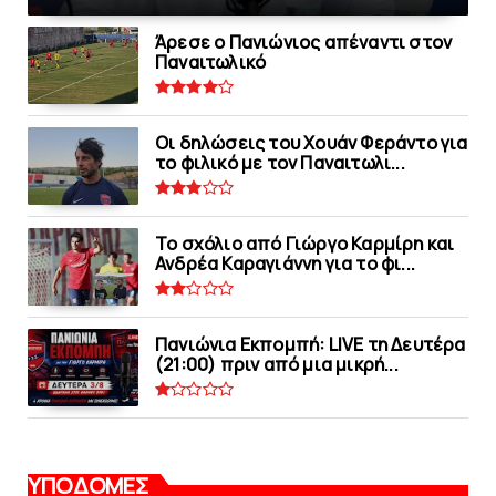
Άρεσε ο Πανιώνιος απέναντι στoν
Παναιτωλικό
Οι δηλώσεις του Χουάν Φεράντο για
το φιλικό με τoν Παναιτωλι...
Το σχόλιο από Γιώργο Καρμίρη και
Ανδρέα Καραγιάννη για το φι...
Πανιώνια Εκπομπή: LIVE τη Δευτέρα
(21:00) πριν από μια μικρή...
ΥΠΟΔΟΜΕΣ