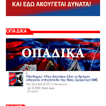
ΟΠΑΔΙΚΑ
Πάνθηρες: «Την Δευτέρα όλοι οι δρόμοι
οδηγούν στo γήπεδο της Νέας Σμύρνης» (vid)
Την Δευτέρα (27/7) ο Πανιώνιος...
Jul 21 2026 |
Read more
0 σχόλια