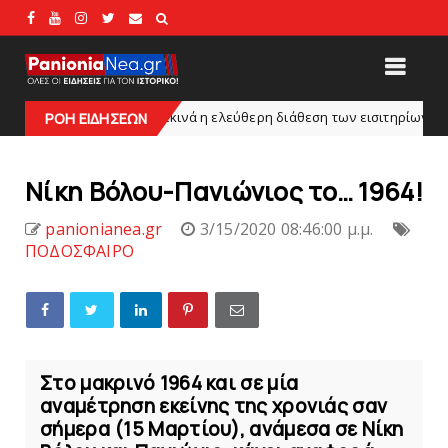
Ξεκινά η ελεύθερη διάθεση των εισιτηρίων διαρκείας του βόλ
slide
ΡΟΗ ΕΙΔΗΣΕΩΝ
Νίκη Βόλου-Πανιώνιος το… 1964!
panionianea.gr
3/15/2020 08:46:00 μ.μ.
ΠΟΔΟΣΦΑΙΡΟ
Στο μακρινό 1964 και σε μία
αναμέτρηση εκείνης της χρονιάς σαν
σήμερα (15 Μαρτίου), ανάμεσα σε Νίκη