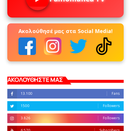
Ακολούθησέ μας στα Social Media!
ΑΚΟΛΟΥΘΗΣΤΕ ΜΑΣ
13.100
Fans
1500
Followers
3.826
Followers
6.570
Subscribers