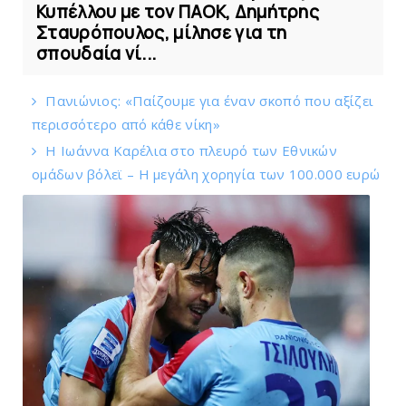
Κυπέλλου με τον ΠΑΟΚ, Δημήτρης
Σταυρόπουλος, μίλησε για τη
σπουδαία νί...
Πανιώνιoς: «Παίζουμε για έναν σκοπό που αξίζει
περισσότερο από κάθε νίκη»
Η Ιωάννα Καρέλια στο πλευρό των Εθνικών
ομάδων βόλεϊ – H μεγάλη χορηγία των 100.000 ευρώ