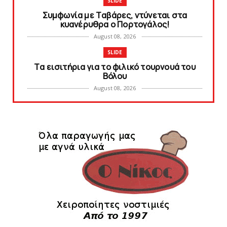
SLIDE
Συμφωνία με Tαβάρες, ντύνεται στα
κυανέρυθρα ο Πορτογάλος!
August 08, 2026
SLIDE
Tα εισιτήρια για το φιλικό τουρνουά του
Bόλου
August 08, 2026
SUPERLEAGUE2
SL2: Η μέρα και ο τόπος της κλήρωσης του
πρωταθλήματος
August 08, 2026
HEADLINES
Δείτε την εκπομπή «Kara Talks» (video)
August 07, 2026
KARA TALKS
«Kara Talks»: LIVE 21:00
August 07, 2026