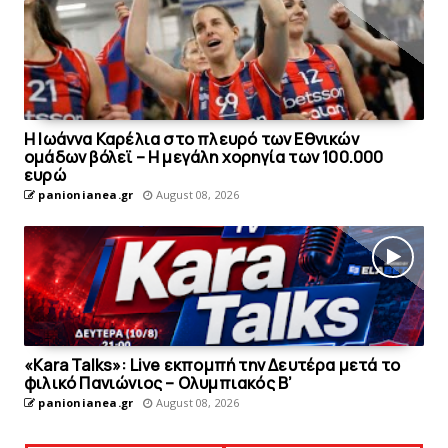
Η Ιωάννα Καρέλια στο πλευρό των Εθνικών
ομάδων βόλεϊ – H μεγάλη χορηγία των 100.000
ευρώ
panionianea.gr
August 08, 2026
«Kara Talks»: Live εκπομπή την Δευτέρα μετά το
φιλικό Πανιώνιος – Ολυμπιακός Β’
panionianea.gr
August 08, 2026