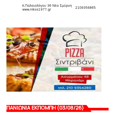
SLIDE
Κύπελλο: Την Τετάρτη 19 Αυγούστου το Νίκη
Βόλου - Πανιώνιος
August 07, 2026
HEADLINES
Πανιώνιος: O άξονας που «γεμίζει»
ποιότητα και εμπειρία!
August 07, 2026
ΠΑΝΙΩΝΙΑ ΕΚΠΟΜΠΗ (03/08/26)