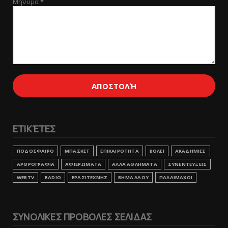
Μήνυμα
*
ΕΤΙΚΈΤΕΣ
ΠΟΔΟΣΦΑΙΡΟ
ΜΠΑΣΚΕΤ
ΕΠΙΚΑΙΡΟΤΗΤΑ
ΒΟΛΕΙ
ΑΚΑΔΗΜΙΕΣ
ΑΡΘΡΟΓΡΑΦΙΑ
ΑΦΙΕΡΩΜΑΤΑ
ΑΛΛΑ ΑΘΛΗΜΑΤΑ
ΣΥΝΕΝΤΕΥΞΕΙΣ
WEBTV
RADIO
ΕΡΑΣΙΤΕΧΝΗΣ
ΒΗΜΑ ΛΑΟΥ
ΠΑΛΑΙΜΑΧΟΙ
ΣΥΝΟΛΙΚΕΣ ΠΡΟΒΟΛΕΣ ΣΕΛΙΔΑΣ