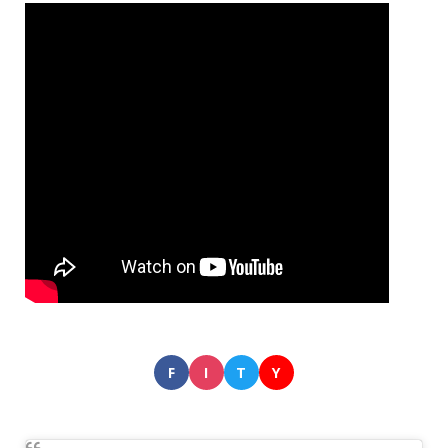
F
I
T
Y