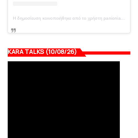
Η δημοσίευση κοινοποιήθηκε από το χρήστη panionianea.gr (@panionianea.gr)
KARA TALKS (10/08/26)