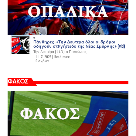
Πάνθηρες: «Την Δευτέρα όλοι οι δρόμοι
οδηγούν στo γήπεδο της Νέας Σμύρνης» (vid)
Την Δευτέρα (27/7) ο Πανιώνιος...
Jul 21 2026 |
Read more
0 σχόλια
ΦΑΚΟΣ