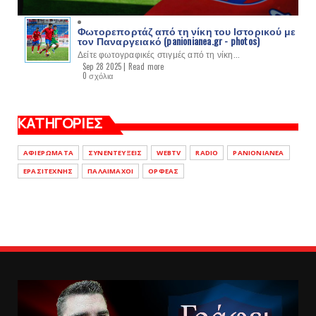
Φωτορεπορτάζ από τη νίκη του Ιστορικού με
τον Παναργειακό (panionianea.gr - photos)
Δείτε φωτογραφικές στιγμές από τη νίκη...
Sep 28 2025 |
Read more
0 σχόλια
ΚΑΤΗΓΟΡΙΕΣ
ΑΦΙΕΡΩΜΑΤΑ
ΣΥΝΕΝΤΕΥΞΕΙΣ
WEBTV
RADIO
PANIONIANEA
ΕΡΑΣΙΤΕΧΝΗΣ
ΠΑΛΑΙΜΑΧΟΙ
ΟΡΦΕΑΣ