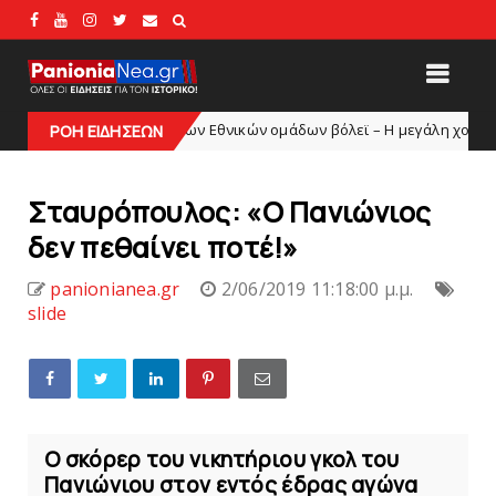
ευρό των Εθνικών ομάδων βόλεϊ – H μεγάλη χορηγία των 100.000 ευρώ
ΡΟΗ ΕΙΔΗΣΕΩΝ
Σταυρόπουλος: «Ο Πανιώνιος
δεν πεθαίνει ποτέ!»
panionianea.gr
2/06/2019 11:18:00 μ.μ.
slide
Ο σκόρερ του νικητήριου γκολ του
Πανιώνιου στον εντός έδρας αγώνα