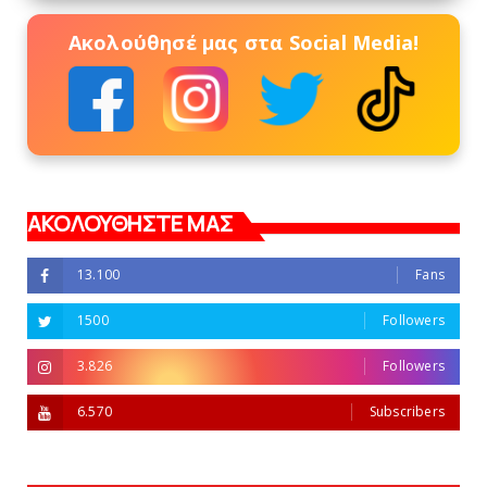
Ακολούθησέ μας στα Social Media!
ΑΚΟΛΟΥΘΗΣΤΕ ΜΑΣ
13.100
Fans
1500
Followers
3.826
Followers
6.570
Subscribers