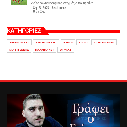
Δείτε φωτογραφικές στιγμές από τη νίκη...
Sep 28 2025 |
Read more
0 σχόλια
ΚΑΤΗΓΟΡΙΕΣ
ΑΦΙΕΡΩΜΑΤΑ
ΣΥΝΕΝΤΕΥΞΕΙΣ
WEBTV
RADIO
PANIONIANEA
ΕΡΑΣΙΤΕΧΝΗΣ
ΠΑΛΑΙΜΑΧΟΙ
ΟΡΦΕΑΣ