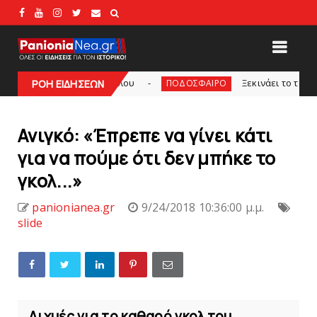
υ Bόλου
Ξεκινάει το τουρνουά του Βόλου - H κ
ΡΟΗ ΕΙΔΗΣΕΩΝ
ΠΟΔΟΣΦΑΙΡΟ
Ανιγκό: «Έπρεπε να γίνει κάτι
για να πούμε ότι δεν μπήκε το
γκολ...»
panionianea.gr
9/24/2018 10:36:00 μ.μ.
slide
Αιχμές για το καθαρό γκολ του