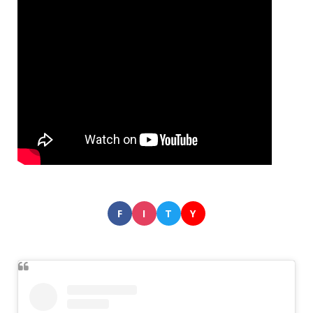
F
I
T
Y