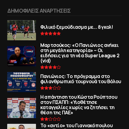
ΔΗΜΟΦΙΛΕΙΣ ΑΝΑΡΤΗΣΕΙΣ
Φιλικό ξεμούδιασμα με... 8 γκολ!
Μαρτσούκος: «Ο Πανιώνιος ανήκει
στη μεγάλη κατηγορία» – Οι
ειδήσεις για τη νέα Super League 2
(vid)
Πανιώνιoς: Tο πρόγραμμα στο
φιλανθρωπικό τουρνουά του Bόλου
Η απάντηση του Κώστα Ρούπτσου
στον ΠΣΑΠΠ: «Υιοθέτησε
καταγγελίες χωρίς να ζητήσει τη
θέση της ΠAΕ»
To «αντίο» του Γιαννακόπουλου