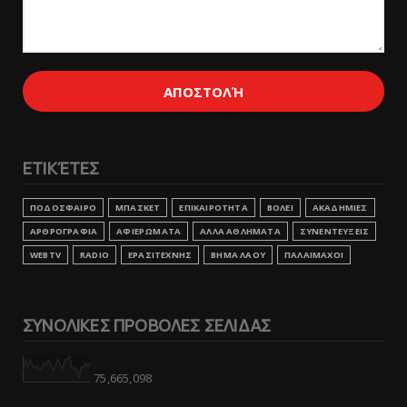
ΕΤΙΚΈΤΕΣ
ΠΟΔΟΣΦΑΙΡΟ
ΜΠΑΣΚΕΤ
ΕΠΙΚΑΙΡΟΤΗΤΑ
ΒΟΛΕΙ
ΑΚΑΔΗΜΙΕΣ
ΑΡΘΡΟΓΡΑΦΙΑ
ΑΦΙΕΡΩΜΑΤΑ
ΑΛΛΑ ΑΘΛΗΜΑΤΑ
ΣΥΝΕΝΤΕΥΞΕΙΣ
WEBTV
RADIO
ΕΡΑΣΙΤΕΧΝΗΣ
ΒΗΜΑ ΛΑΟΥ
ΠΑΛΑΙΜΑΧΟΙ
ΣΥΝΟΛΙΚΕΣ ΠΡΟΒΟΛΕΣ ΣΕΛΙΔΑΣ
75,665,098