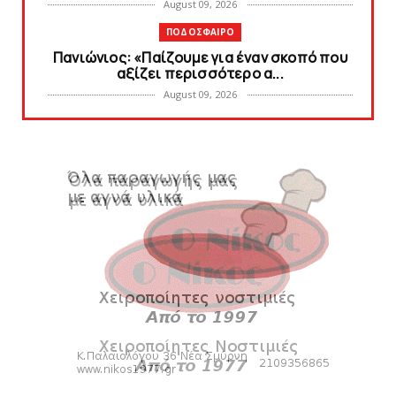
August 09, 2026
ΠΟΔΟΣΦΑΙΡΟ
Πανιώνιoς: «Παίζουμε για έναν σκοπό που
αξίζει περισσότερο α...
August 09, 2026
SLIDE
Η Ιωάννα Καρέλια στο πλευρό των Εθνικών
ομάδων βόλεϊ – H μεγ...
August 08, 2026
KARA TALKS
«Kara Talks»: Live εκπομπή την Δευτέρα
μετά το φιλικό Πανιών...
August 08, 2026
HEADLINES
Συμφωνία με Tαβάρες, ντύνεται στα
κυανέρυθρα ο Πορτογάλος!
August 08, 2026
SLIDE