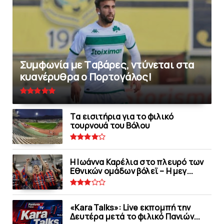
Συμφωνία με Tαβάρες, ντύνεται στα
κυανέρυθρα ο Πορτογάλος!
Tα εισιτήρια για το φιλικό
τουρνουά του Bόλου
Η Ιωάννα Καρέλια στο πλευρό των
Εθνικών ομάδων βόλεϊ – H μεγ...
«Kara Talks»: Live εκπομπή την
Δευτέρα μετά το φιλικό Πανιών...