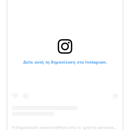
Δείτε αυτή τη δημοσίευση στο Instagram.
Η δημοσίευση κοινοποιήθηκε από το χρήστη panionianea.gr (@panionianea.gr)