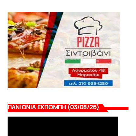
Tα εισιτήρια για το φιλικό τουρνουά του
Bόλου
August 08, 2026
SUPERLEAGUE2
SL2: Η μέρα και ο τόπος της κλήρωσης του
πρωταθλήματος
August 08, 2026
ΠΑΝΙΩΝΙΑ ΕΚΠΟΜΠΗ (03/08/26)