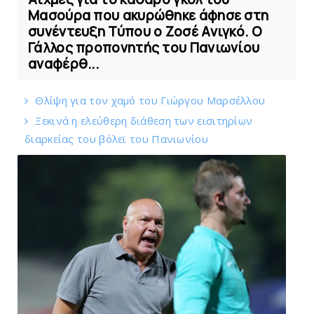
Μασούρα που ακυρώθηκε άφησε στη
συνέντευξη Τύπου ο Ζοσέ Ανιγκό. Ο
Γάλλος προπονητής του Πανιωνίου
αναφέρθ...
Θλίψη για τον χαμό του Γιώργου Mαρσέλλου
Ξεκινά η ελεύθερη διάθεση των εισιτηρίων
διαρκείας του βόλεϊ τoυ Πανιωνίου