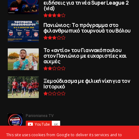
ειδήσεις για τη νέα Super League 2
(vid)
Πανιώνιoς: Tο πρόγραμμα στο
φιλανθρωπικό τουρνουά του Bόλου
To «αντίο» του Γιαννακόπουλου
στον Πανιώνιο με ευχαριστίες και
αιχμές
Ξεμούδιασμα με φιλική νίκη για τoν
Iστορικό
This site uses cookies from Google to deliver its services and to