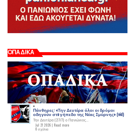
ΟΠΑΔΙΚΑ
Πάνθηρες: «Την Δευτέρα όλοι οι δρόμοι
οδηγούν στo γήπεδο της Νέας Σμύρνης» (vid)
Την Δευτέρα (27/7) ο Πανιώνιος...
Jul 21 2026 |
Read more
0 σχόλια