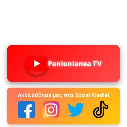
Panionianea TV
Ακολούθησέ μας στα Social Media!