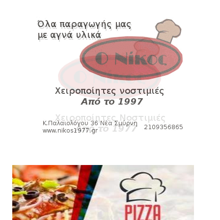
Δείτε την εκπομπή «Kara Talks» (video)
August 07, 2026
KARA TALKS
«Kara Talks»: LIVE 21:00
August 07, 2026
SLIDE
Κύπελλο: Την Τετάρτη 19 Αυγούστου το Νίκη
Βόλου - Πανιώνιος
August 07, 2026
HEADLINES
Πανιώνιος: O άξονας που «γεμίζει»
ποιότητα και εμπειρία!
August 07, 2026
KARA TALKS
«Kara Talks» LIVE: Παρασκευή στις 21:00
August 06, 2026