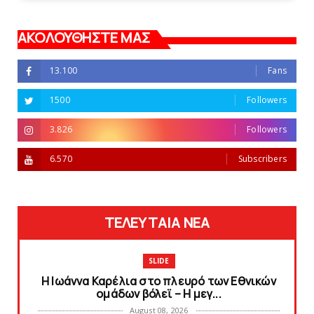
ΑΚΟΛΟΥΘΗΣΤΕ ΜΑΣ
13.100
Fans
1500
Followers
3.826
Followers
6.570
Subscribers
ΤΕΛΕΥΤΑΙΑ ΝΕΑ
SLIDE
Η Ιωάννα Καρέλια στο πλευρό των Εθνικών
ομάδων βόλεϊ – H μεγ...
August 08, 2026