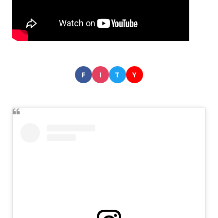
F
I
T
Y