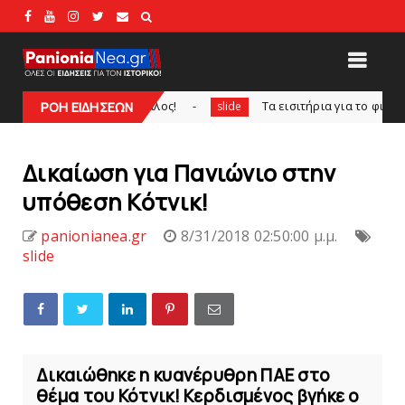
ο Πορτογάλος!
Tα εισιτήρια για το φιλικό τουρνουά του 
ΡΟΗ ΕΙΔΗΣΕΩΝ
slide
Δικαίωση για Πανιώνιο στην
υπόθεση Κότνικ!
panionianea.gr
8/31/2018 02:50:00 μ.μ.
slide
Δικαιώθηκε η κυανέρυθρη ΠΑΕ στο
θέμα του Κότνικ! Κερδισμένος βγήκε ο