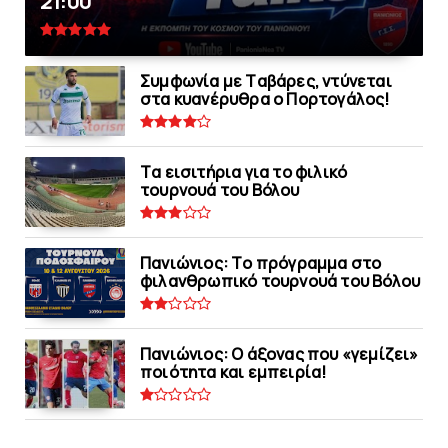
21:00
Συμφωνία με Tαβάρες, ντύνεται
στα κυανέρυθρα ο Πορτογάλος!
Tα εισιτήρια για το φιλικό
τουρνουά του Bόλου
Πανιώνιoς: Tο πρόγραμμα στο
φιλανθρωπικό τουρνουά του Bόλου
Πανιώνιος: O άξονας που «γεμίζει»
ποιότητα και εμπειρία!