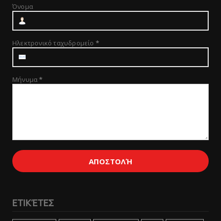
Όνομα
Ηλεκτρονικό ταχυδρομείο
*
Μήνυμα
*
ΕΤΙΚΈΤΕΣ