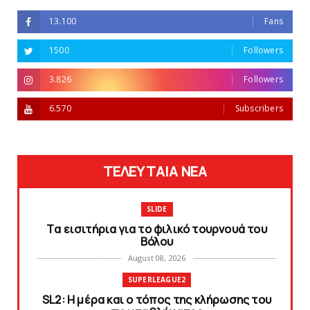
13.100
Fans
1500
Followers
3.826
Followers
6.570
Subscribers
ΤΕΛΕΥΤΑΙΑ ΝΕΑ
SLIDE
Tα εισιτήρια για το φιλικό τουρνουά του
Bόλου
August 08, 2026
SUPERLEAGUE2
SL2: Η μέρα και ο τόπος της κλήρωσης του