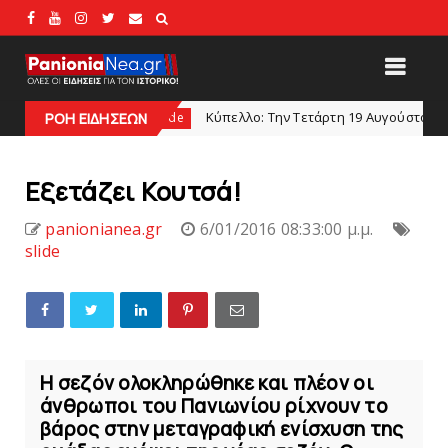
0
Κύπελλο: Την Τετάρτη 19 Αυγούστου το Νίκη Βόλου - Π
ΡΟΗ ΕΙΔΗΣΕΩΝ
slide
Εξετάζει Κουτσά!
panionianea.gr
6/01/2016 08:33:00 μ.μ.
slide
Η σεζόν ολοκληρώθηκε και πλέον οι
άνθρωποι του Πανιωνίου ρίχνουν το
βάρος στην μεταγραφική ενίσχυση της