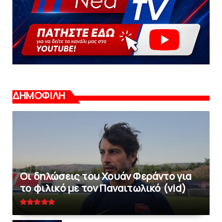
ΔΗΜΟΦΙΛΗ
Οι δηλώσεις του Χουάν Φεράντο για
το φιλικό με τoν Παναιτωλικό (vid)