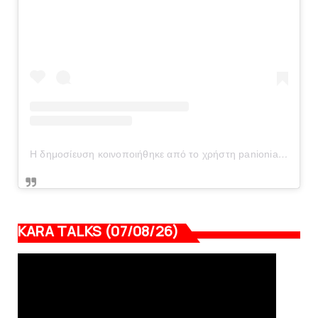
Η δημοσίευση κοινοποιήθηκε από το χρήστη panionianea.gr (@panionianea.gr)
KARA TALKS (07/08/26)