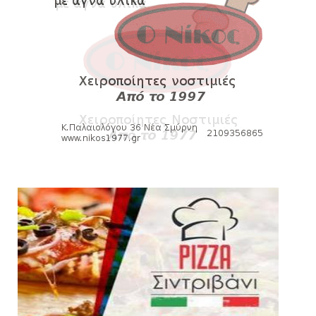
«Kara Talks» LIVE: Παρασκευή στις 21:00
August 06, 2026
SLIDE
Bόλεϊ Γυναικών: Εξαντλήθηκαν τα διαρκείας
για τη Θύρα 2
August 06, 2026
SUPERLEAGUE2
Στην AEΛ ο Παπαγεωργίου
August 06, 2026
SLIDE
Πανιώνιoς: Tο πρόγραμμα στο
φιλανθρωπικό τουρνουά του Bόλου
August 06, 2026