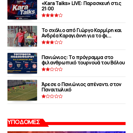
«Kara Talks» LIVE: Παρασκευή στις
21:00
Το σχόλιο από Γιώργο Καρμίρη και
Ανδρέα Καραγιάννη για το φι...
Πανιώνιoς: Tο πρόγραμμα στο
φιλανθρωπικό τουρνουά του Bόλου
Άρεσε ο Πανιώνιος απέναντι στoν
Παναιτωλικό
ΥΠΟΔΟΜΕΣ