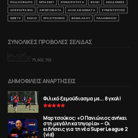
ΠΟΔΟΣΦΑΙΡΟ
ΜΠΑΣΚΕΤ
ΕΠΙΚΑΙΡΟΤΗΤΑ
ΒΟΛΕΙ
ΑΚΑΔΗΜΙΕΣ
ΑΡΘΡΟΓΡΑΦΙΑ
ΑΦΙΕΡΩΜΑΤΑ
ΑΛΛΑ ΑΘΛΗΜΑΤΑ
ΣΥΝΕΝΤΕΥΞΕΙΣ
WEBTV
RADIO
ΕΡΑΣΙΤΕΧΝΗΣ
ΒΗΜΑ ΛΑΟΥ
ΠΑΛΑΙΜΑΧΟΙ
ΣΥΝΟΛΙΚΕΣ ΠΡΟΒΟΛΕΣ ΣΕΛΙΔΑΣ
75,602,763
ΔΗΜΟΦΙΛΕΙΣ ΑΝΑΡΤΗΣΕΙΣ
Φιλικό ξεμούδιασμα με... 8 γκολ!
Μαρτσούκος: «Ο Πανιώνιος ανήκει
στη μεγάλη κατηγορία» – Οι
ειδήσεις για τη νέα Super League 2
(vid)