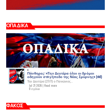
ΟΠΑΔΙΚΑ
Πάνθηρες: «Την Δευτέρα όλοι οι δρόμοι
οδηγούν στo γήπεδο της Νέας Σμύρνης» (vid)
Την Δευτέρα (27/7) ο Πανιώνιος...
Jul 21 2026 |
Read more
0 σχόλια
ΦΑΚΟΣ