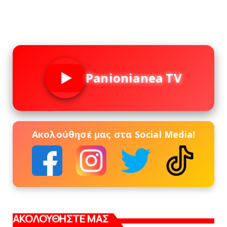
Panionianea TV
Ακολούθησέ μας στα Social Media!
ΑΚΟΛΟΥΘΗΣΤΕ ΜΑΣ