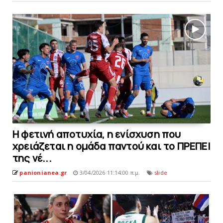
H φετινή αποτυχία, η ενίσχυση που
χρειάζεται η ομάδα παντού και το ΠΡEΠΕΙ
της νέ...
panionianea.gr
3/04/2026 11:14:00 π.μ.
slide