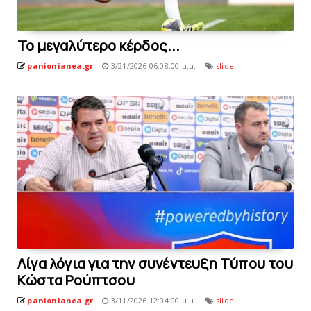
To μεγαλύτερο κέρδος...
panionianea.gr
3/21/2026 06:08:00 μ.μ.
slide
Λίγα λόγια για την συνέντευξη Tύπου του
Kώστα Pούπτσου
panionianea.gr
3/11/2026 12:04:00 μ.μ.
slide