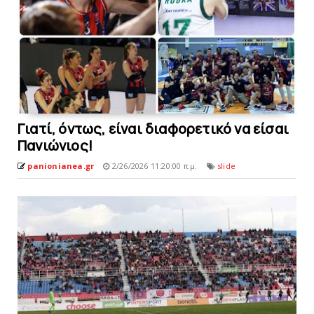
Γιατί, όντως, είναι διαφορετικό να είσαι
Πανιώνιος!
panionianea.gr
2/26/2026 11:20:00 π.μ.
slide