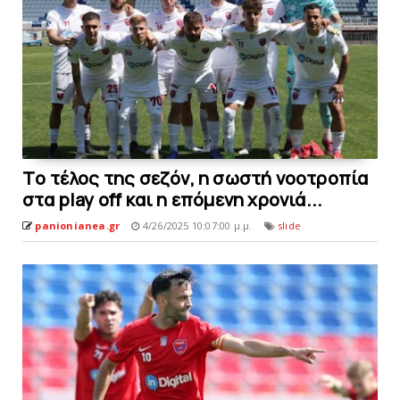
Τo τέλος της σεζόν, η σωστή νοοτροπία
στα play off και η επόμενη χρονιά...
panionianea.gr
4/26/2025 10:07:00 μ.μ.
slide