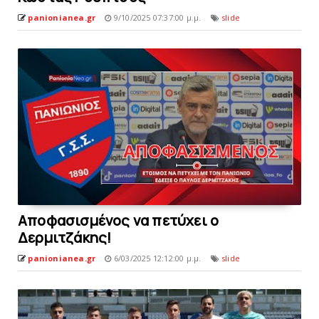
panionianea.gr
9/10/2025 07:37:00 μ.μ.
slide
Aποφασισμένος να πετύχει ο
Δερμιτζάκης!
panionianea.gr
6/03/2025 12:12:00 μ.μ.
slide