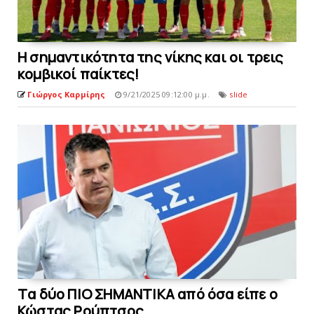
H σημαντικότητα της νίκης και oι τρεις
κομβικοί παίκτες!
Γιώργος Καρμίρης
9/21/2025 09:12:00 μ.μ.
slide
Tα δύο ΠΙΟ ΣΗΜΑΝΤΙΚΑ από όσα είπε ο
Κώστας Ρούπτσος