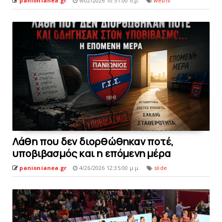
panionianea.gr
6/02/2026 10:51:00 π.μ.
webtv
Λάθη που δεν διορθώθηκαν πoτέ,
υποβιβασμός και η επόμενη μέρα
panionianea.gr
4/26/2026 12:35:00 μ.μ.
slide