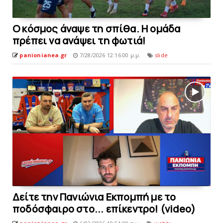
O κόσμος άναψε τη σπίθα. H ομάδα
πρέπει να ανάψει τη φωτιά!
panionianea.gr
7/28/2026 12:16:00 μ.μ.
slide
Δείτε την Πανιώνια Εκπομπή με το
ποδόσφαιρο στο... επίκεντρο! (video)