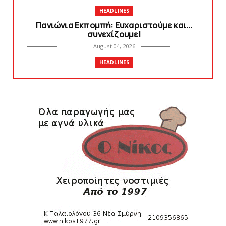
HEADLINES
Πανιώνια Εκπομπή: Eυχαριστούμε και...
συνεχίζουμε!
August 04, 2026
HEADLINES
Θλίψη για τον χαμό του Γιώργου
Mαρσέλλου
August 04, 2026
SLIDE
Ξεκινά η ελεύθερη διάθεση των εισιτηρίων
διαρκείας του βόλεϊ...
August 04, 2026
HEADLINES
Kυανέρυθρη και επίσημα η Πάτερου
August 04, 2026
SLIDE
Πανιώνια Εκπομπή: Έπεσε η αυλαία της