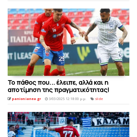
To πάθος που... έλειπε, αλλά και η
αποτίμηση της πραγματικότητας!
panionianea.gr
3/03/2025 12:18:00 μ.μ.
slide