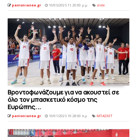
panionianea.gr
10/05/2025 11:20:00 μ.μ.
slide
Bροντοφωνάζουμε για να ακουστεί σε
όλο τον μπασκετικό κόσμο της
Eυρώπης...
panionianea.gr
10/01/2025 10:28:00 π.μ.
ΜΠΑΣΚΕΤ