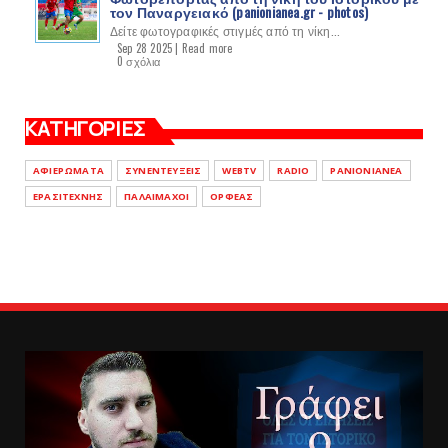
τον Παναργειακό (panionianea.gr - photos)
Δείτε φωτογραφικές στιγμές από τη νίκη...
Sep 28 2025 |
Read more
0 σχόλια
ΚΑΤΗΓΟΡΙΕΣ
ΑΦΙΕΡΩΜΑΤΑ
ΣΥΝΕΝΤΕΥΞΕΙΣ
WEBTV
RADIO
PANIONIANEA
ΕΡΑΣΙΤΕΧΝΗΣ
ΠΑΛΑΙΜΑΧΟΙ
ΟΡΦΕΑΣ