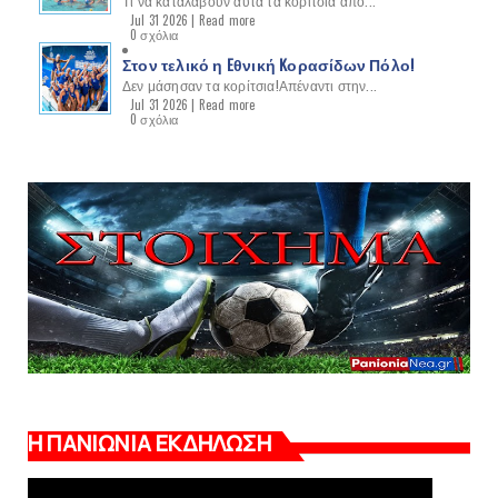
Τι να καταλάβουν αυτά τα κορίτσια από...
Jul 31 2026 |
Read more
0 σχόλια
Στον τελικό η Eθνική Kορασίδων Πόλο!
Δεν μάσησαν τα κορίτσια!Απέναντι στην...
Jul 31 2026 |
Read more
0 σχόλια
Η ΠΑΝΙΩΝΙΑ ΕΚΔΗΛΩΣΗ