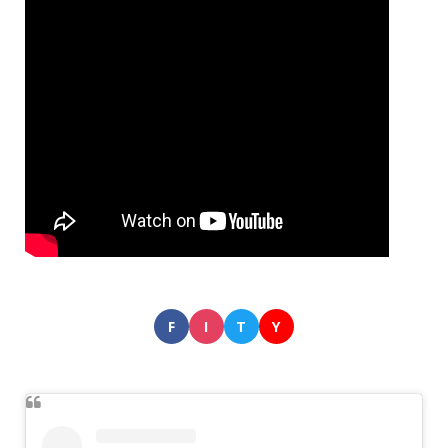
F
I
T
Y