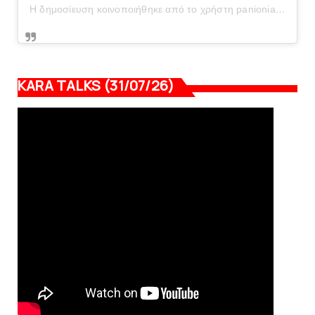
Η δημοσίευση κοινοποιήθηκε από το χρήστη panionianea.gr (@panionianea.gr)
KARA TALKS (31/07/26)