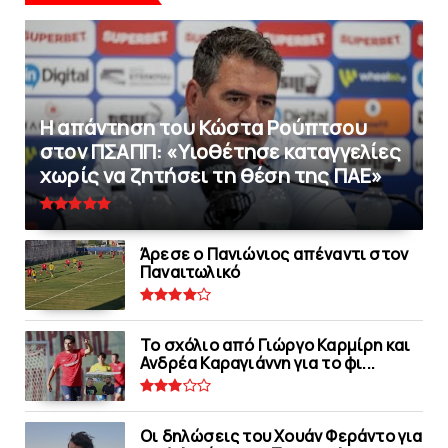
Η απάντηση του Κώστα Ρούπτσου
στον ΠΣΑΠΠ: «Υιοθέτησε καταγγελίες
χωρίς να ζητήσει τη θέση της ΠAΕ»
Άρεσε ο Πανιώνιος απέναντι στoν
Παναιτωλικό
Το σχόλιο από Γιώργο Καρμίρη και
Ανδρέα Καραγιάννη για το φι...
Οι δηλώσεις του Χουάν Φεράντο για