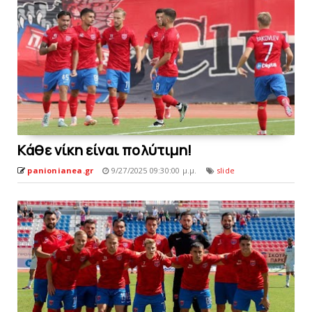
Kάθε νίκη είναι πoλύτιμη!
panionianea.gr
9/27/2025 09:30:00 μ.μ.
slide