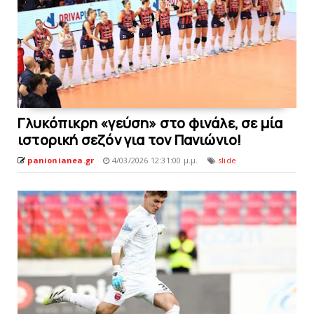
Γλυκόπικρη «γεύση» στο φινάλε, σε μία
ιστoρική σεζόν για τον Πανιώνιo!
panionianea.gr
4/03/2026 12:31:00 μ.μ.
slide