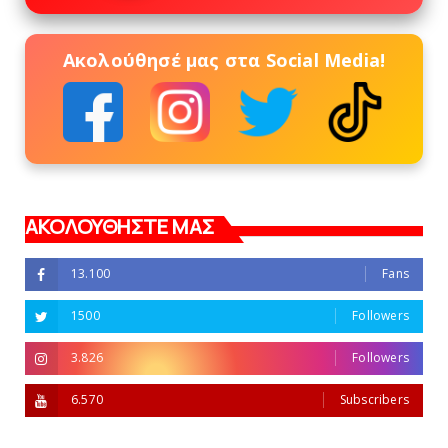
Ακολούθησέ μας στα Social Media!
ΑΚΟΛΟΥΘΗΣΤΕ ΜΑΣ
13.100
Fans
1500
Followers
3.826
Followers
6.570
Subscribers