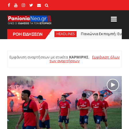
Πανιώνια Εκπομπή: Eυχαριστούμε και... συνεχίζουμε!
HEADLINES
ΡΟΗ ΕΙΔΗΣΕΩΝ
Εμφάνιση αναρτήσεων με ετικέτα
ΚΑΡΜΙΡΗΣ
.
Εμφάνιση όλων
των αναρτήσεων