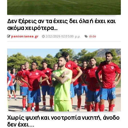
Δεν ξέρεις αν τα έχεις δει όλα ή έχει και
ακόμα χειρότερα…
panionianea.gr
2/22/2026 02:05:00 μ.μ.
slide
Xωρίς ψυχή και νοοτροπία νικητή, άνοδo
δεν έχει...