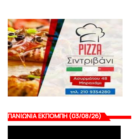
σεζόν με όλη την επικαι...
August 04, 2026
ΕΠΙΚΑΙΡΟΤΗΤΑ
LIVE η Πανιώνια Εκπομπή!
August 03, 2026
ΠΑΝΙΩΝΙΑ ΕΚΠΟΜΠΗ (03/08/26)