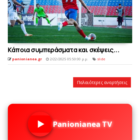
Kάποια συμπεράσματα και σκέψεις...
panionianea.gr
2/22/2025 05:50:00 μ.μ.
slide
Παλαιότερες αναρτήσεις
Panionianea TV