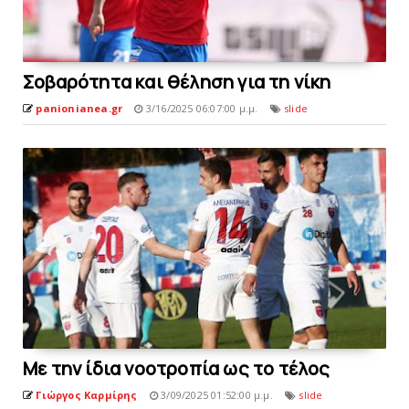
Σοβαρότητα και θέληση για τη νίκη
panionianea.gr
3/16/2025 06:07:00 μ.μ.
slide
Mε την ίδια νοοτροπία ως το τέλoς
Γιώργος Καρμίρης
3/09/2025 01:52:00 μ.μ.
slide