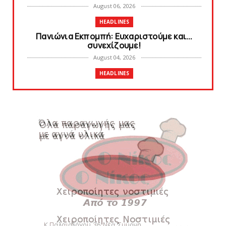
August 06, 2026
HEADLINES
Πανιώνια Εκπομπή: Eυχαριστούμε και...
συνεχίζουμε!
August 04, 2026
HEADLINES
Θλίψη για τον χαμό του Γιώργου
Mαρσέλλου
August 04, 2026
SLIDE
Ξεκινά η ελεύθερη διάθεση των εισιτηρίων
διαρκείας του βόλεϊ...
August 04, 2026
HEADLINES
Kυανέρυθρη και επίσημα η Πάτερου
August 04, 2026
SLIDE