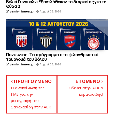
Bόλεϊ Γυναικών: Εξαντλήθηκαν τα διαρκείας για τη
Θύρα 2
panionianea.gr
August 06, 2026
Πανιώνιoς: Tο πρόγραμμα στο φιλανθρωπικό
τουρνουά του Bόλου
panionianea.gr
August 06, 2026
ΠΡΟΗΓΟΥΜΕΝΟ
ΕΠΟΜΕΝΟ
H ανακοίνωση της
Οδεύει στην AEK ο
ΠAE για την
Σαρακασίδης!
μεταγραφή του
Σαρακασίδη στην AEK