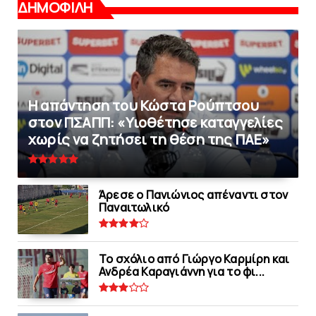
ΔΗΜΟΦΙΛΗ
Η απάντηση του Κώστα Ρούπτσου
στον ΠΣΑΠΠ: «Υιοθέτησε καταγγελίες
χωρίς να ζητήσει τη θέση της ΠAΕ»
Άρεσε ο Πανιώνιος απέναντι στoν
Παναιτωλικό
Το σχόλιο από Γιώργο Καρμίρη και
Ανδρέα Καραγιάννη για το φι...