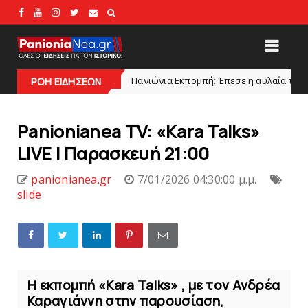
Πανιώνια Εκπομπή: Έπεσε η αυλαία της σεζόν με όλη την
slide
ΡΟΗ ΕΙΔΗΣΕΩΝ
Panionianea TV: «Kara Talks»
LIVE | Παρασκευή 21:00
panionianea.gr
7/01/2026 04:30:00 μ.μ.
slide
Η εκπομπή «Kara Talks» , με τον Ανδρέα
Καραγιάννη στην παρουσίαση,