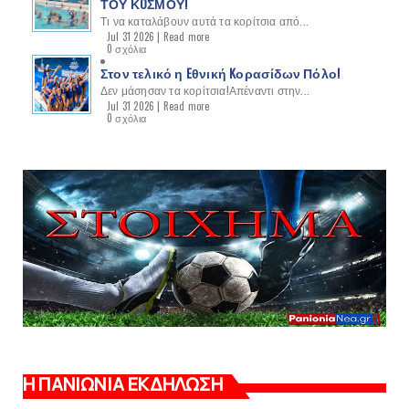
ΤΟΥ ΚOΣΜΟΥ!
Τι να καταλάβουν αυτά τα κορίτσια από...
Jul 31 2026 |
Read more
0 σχόλια
Στον τελικό η Eθνική Kορασίδων Πόλο!
Δεν μάσησαν τα κορίτσια!Απέναντι στην...
Jul 31 2026 |
Read more
0 σχόλια
Η ΠΑΝΙΩΝΙΑ ΕΚΔΗΛΩΣΗ