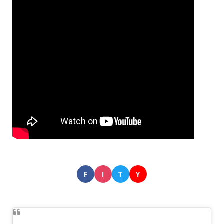
F
I
T
Y