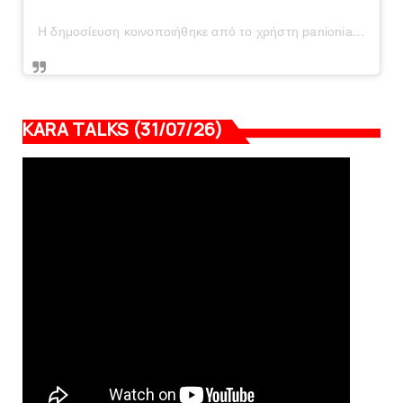
Η δημοσίευση κοινοποιήθηκε από το χρήστη panionianea.gr (@panionianea.gr)
KARA TALKS (31/07/26)