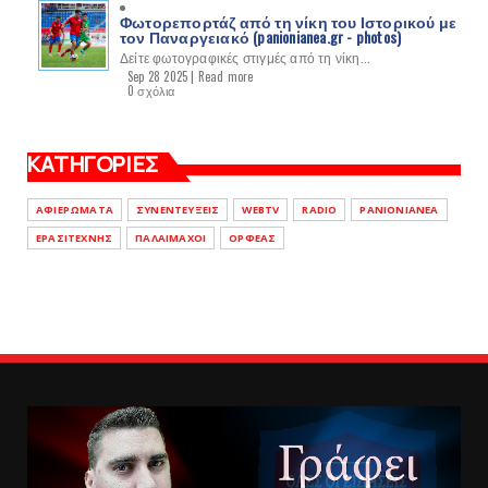
Φωτορεπορτάζ από τη νίκη του Ιστορικού με
τον Παναργειακό (panionianea.gr - photos)
Δείτε φωτογραφικές στιγμές από τη νίκη...
Sep 28 2025 |
Read more
0 σχόλια
ΚΑΤΗΓΟΡΙΕΣ
ΑΦΙΕΡΩΜΑΤΑ
ΣΥΝΕΝΤΕΥΞΕΙΣ
WEBTV
RADIO
PANIONIANEA
ΕΡΑΣΙΤΕΧΝΗΣ
ΠΑΛΑΙΜΑΧΟΙ
ΟΡΦΕΑΣ