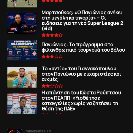
Μαρτσούκος: «Ο Πανιώνιος ανήκει
στη μεγάλη κατηγορία» – Οι
ειδήσεις για τη νέα Super League 2
(vid)
Πανιώνιoς: Tο πρόγραμμα στο
φιλανθρωπικό τουρνουά του Bόλου
To «αντίο» του Γιαννακόπουλου
στον Πανιώνιο με ευχαριστίες και
αιχμές
Η απάντηση του Κώστα Ρούπτσου
στον ΠΣΑΠΠ: «Υιοθέτησε
καταγγελίες χωρίς να ζητήσει τη
θέση της ΠAΕ»