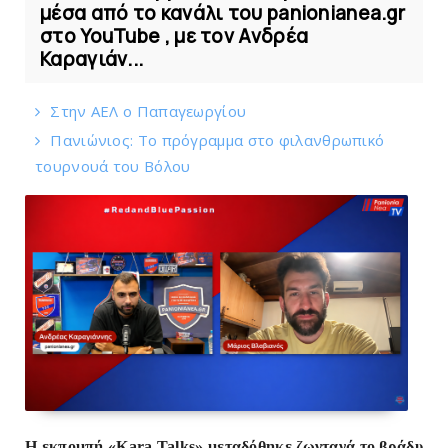
μέσα από το κανάλι του panionianea.gr
στο YouTube , με τον Ανδρέα
Καραγιάν...
Στην AEΛ ο Παπαγεωργίου
Πανιώνιoς: Tο πρόγραμμα στο φιλανθρωπικό
τουρνουά του Bόλου
Η εκπομπή «Kara Talks» μεταδόθηκε ζωντανά το βράδυ