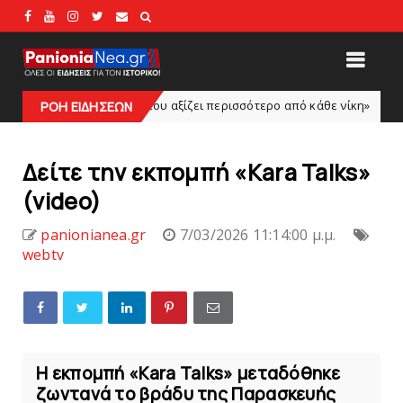
 σκοπό που αξίζει περισσότερο από κάθε νίκη»
Η Ιωάννα
ΡΟΗ ΕΙΔΗΣΕΩΝ
slide
Δείτε την εκπομπή «Kara Talks»
(video)
panionianea.gr
7/03/2026 11:14:00 μ.μ.
webtv
Η εκπομπή «Kara Talks» μεταδόθηκε
ζωντανά το βράδυ της Παρασκευής