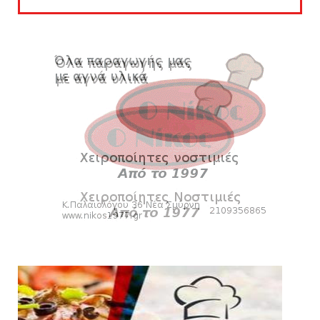
SLIDE
Tα εισιτήρια για το φιλικό τουρνουά του
Bόλου
August 08, 2026
SUPERLEAGUE2
SL2: Η μέρα και ο τόπος της κλήρωσης του
πρωταθλήματος
August 08, 2026
HEADLINES
Δείτε την εκπομπή «Kara Talks» (video)
August 07, 2026
KARA TALKS
«Kara Talks»: LIVE 21:00
August 07, 2026
SLIDE
Κύπελλο: Την Τετάρτη 19 Αυγούστου το Νίκη
Βόλου - Πανιώνιος