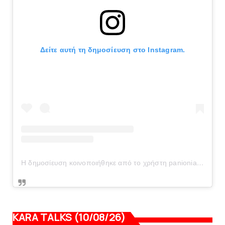
Δείτε αυτή τη δημοσίευση στο Instagram.
Η δημοσίευση κοινοποιήθηκε από το χρήστη panionianea.gr (@panionianea.gr)
KARA TALKS (10/08/26)