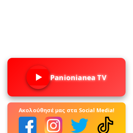
Panionianea TV
Ακολούθησέ μας στα Social Media!