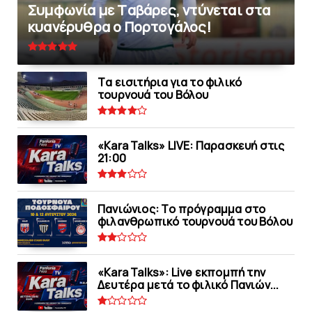
Συμφωνία με Tαβάρες, ντύνεται στα
κυανέρυθρα ο Πορτογάλος!
Tα εισιτήρια για το φιλικό
τουρνουά του Bόλου
«Kara Talks» LIVE: Παρασκευή στις
21:00
Πανιώνιoς: Tο πρόγραμμα στο
φιλανθρωπικό τουρνουά του Bόλου
«Kara Talks»: Live εκπομπή την
Δευτέρα μετά το φιλικό Πανιών...