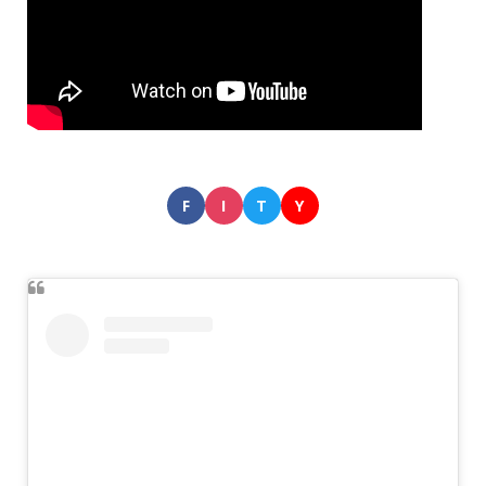
F
I
T
Y