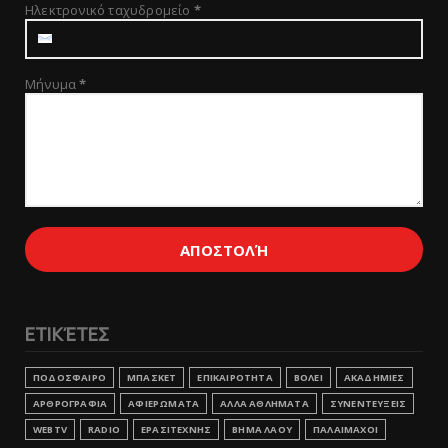
Ηλεκτρονικό ταχυδρομείο
*
Μήνυμα
*
ΕΤΙΚΈΤΕΣ
ΠΟΔΟΣΦΑΙΡΟ
ΜΠΑΣΚΕΤ
ΕΠΙΚΑΙΡΟΤΗΤΑ
ΒΟΛΕΙ
ΑΚΑΔΗΜΙΕΣ
ΑΡΘΡΟΓΡΑΦΙΑ
ΑΦΙΕΡΩΜΑΤΑ
ΑΛΛΑ ΑΘΛΗΜΑΤΑ
ΣΥΝΕΝΤΕΥΞΕΙΣ
WEBTV
RADIO
ΕΡΑΣΙΤΕΧΝΗΣ
ΒΗΜΑ ΛΑΟΥ
ΠΑΛΑΙΜΑΧΟΙ