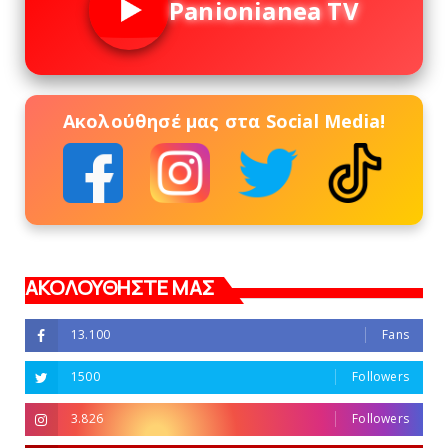
Panionianea TV
Ακολούθησέ μας στα Social Media!
ΑΚΟΛΟΥΘΗΣΤΕ ΜΑΣ
13.100
Fans
1500
Followers
3.826
Followers