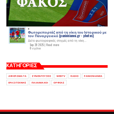
Φωτορεπορτάζ από τη νίκη του Ιστορικού με
τον Παναργειακό (panionianea.gr - photos)
Δείτε φωτογραφικές στιγμές από τη νίκη...
Sep 28 2025 |
Read more
0 σχόλια
ΚΑΤΗΓΟΡΙΕΣ
ΑΦΙΕΡΩΜΑΤΑ
ΣΥΝΕΝΤΕΥΞΕΙΣ
WEBTV
RADIO
PANIONIANEA
ΕΡΑΣΙΤΕΧΝΗΣ
ΠΑΛΑΙΜΑΧΟΙ
ΟΡΦΕΑΣ