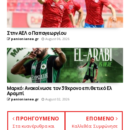
Στην AEΛ ο Παπαγεωργίου
panionianea.gr
August 06, 2026
Mαρκό: Ανακοίνωσε τον 39χρονο επιθετικό Ελ
Αραμπί
panionianea.gr
August 02, 2026
ΠΡΟΗΓΟΥΜΕΝΟ
ΕΠΟΜΕΝΟ
Στα κυανέρυθρα και
Kαλλιθέα: Συμφώνησε