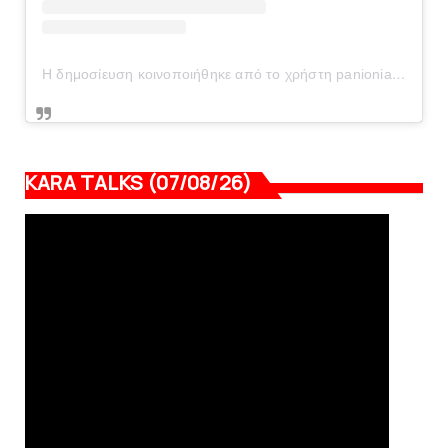
Η δημοσίευση κοινοποιήθηκε από το χρήστη panionianea.gr (@panionianea.gr)
KARA TALKS (07/08/26)