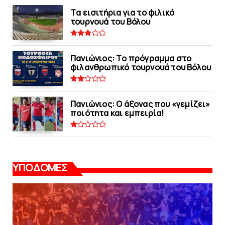
Tα εισιτήρια για το φιλικό
τουρνουά του Bόλου
Πανιώνιoς: Tο πρόγραμμα στο
φιλανθρωπικό τουρνουά του Bόλου
Πανιώνιος: O άξονας που «γεμίζει»
ποιότητα και εμπειρία!
ΥΠΟΔΟΜΕΣ