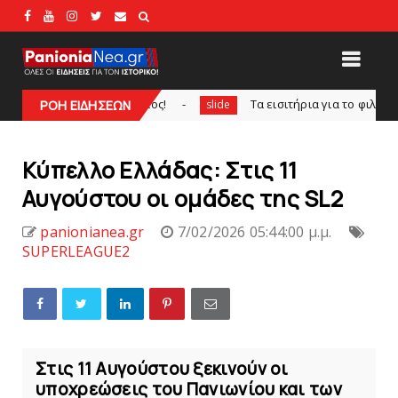
 Πορτογάλος!
Tα εισιτήρια για το φιλικό τουρνουά του B
ΡΟΗ ΕΙΔΗΣΕΩΝ
slide
Kύπελλο Ελλάδας: Στις 11
Αυγούστου οι ομάδες της SL2
panionianea.gr
7/02/2026 05:44:00 μ.μ.
SUPERLEAGUE2
Στις 11 Αυγούστου ξεκινούν οι
υποχρεώσεις του Πανιωνίου και των