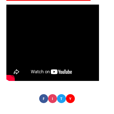
F
I
T
Y