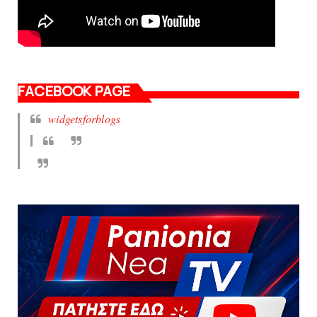
FACEBOOK PAGE
widgetsforblogs