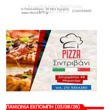
August 07, 2026
HEADLINES
Πανιώνιος: O άξονας που «γεμίζει»
ποιότητα και εμπειρία!
August 07, 2026
KARA TALKS
«Kara Talks» LIVE: Παρασκευή στις 21:00
August 06, 2026
ΠΑΝΙΩΝΙΑ ΕΚΠΟΜΠΗ (03/08/26)