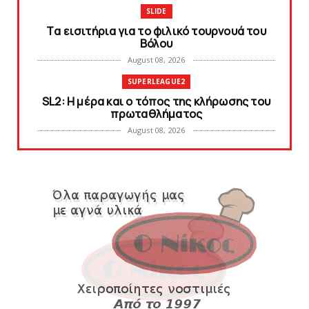
SLIDE
Tα εισιτήρια για το φιλικό τουρνουά του
Bόλου
August 08, 2026
SUPERLEAGUE2
SL2: Η μέρα και ο τόπος της κλήρωσης του
πρωταθλήματος
August 08, 2026
KARA TALKS
Δείτε την εκπομπή «Kara Talks» (video)
August 07, 2026
KARA TALKS
«Kara Talks»: LIVE 21:00
August 07, 2026
SLIDE
Κύπελλο: Την Τετάρτη 19 Αυγούστου το Νίκη
Βόλου - Πανιώνιος