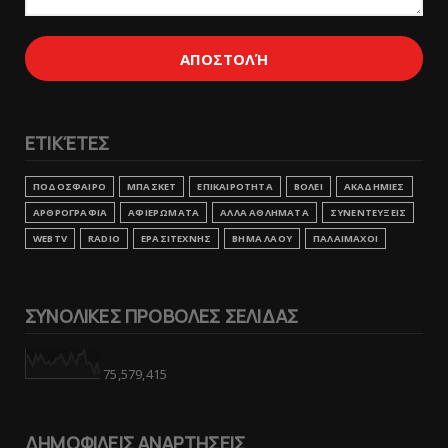
ΕΤΙΚΈΤΕΣ
ΠΟΔΟΣΦΑΙΡΟ
ΜΠΑΣΚΕΤ
ΕΠΙΚΑΙΡΟΤΗΤΑ
ΒΟΛΕΙ
ΑΚΑΔΗΜΙΕΣ
ΑΡΘΡΟΓΡΑΦΙΑ
ΑΦΙΕΡΩΜΑΤΑ
ΑΛΛΑ ΑΘΛΗΜΑΤΑ
ΣΥΝΕΝΤΕΥΞΕΙΣ
WEBTV
RADIO
ΕΡΑΣΙΤΕΧΝΗΣ
ΒΗΜΑ ΛΑΟΥ
ΠΑΛΑΙΜΑΧΟΙ
ΣΥΝΟΛΙΚΕΣ ΠΡΟΒΟΛΕΣ ΣΕΛΙΔΑΣ
75,579,415
ΔΗΜΟΦΙΛΕΙΣ ΑΝΑΡΤΗΣΕΙΣ