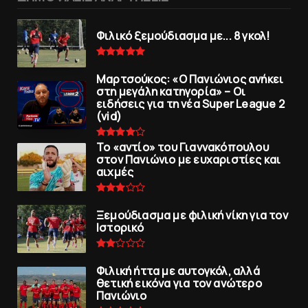
Φιλικό ξεμούδιασμα με... 8 γκολ!
Μαρτσούκος: «Ο Πανιώνιος ανήκει
στη μεγάλη κατηγορία» – Οι
ειδήσεις για τη νέα Super League 2
(vid)
To «αντίο» του Γιαννακόπουλου
στον Πανιώνιο με ευχαριστίες και
αιχμές
Ξεμούδιασμα με φιλική νίκη για τoν
Iστορικό
Φιλική ήττα με αυτογκόλ, αλλά
θετική εικόνα για τον ανώτερo
Πανιώνιo