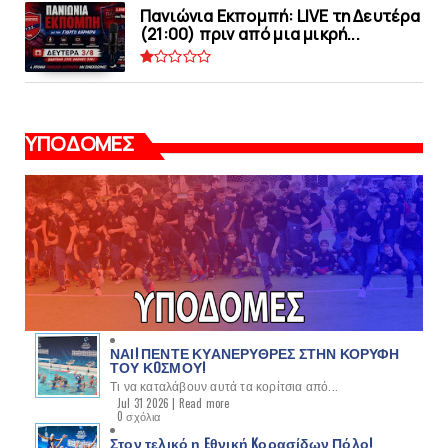
Πανιώνια Εκπομπή: LIVE τη Δευτέρα
(21:00) πριν από μια μικρή...
ΥΠΟΔΟΜΕΣ
ΝΑΙ! ΠΕΝΤΕ ΚΥΑΝΕΡΥΘΡΕΣ ΣΤΗΝ ΚΟΡΥΦΗ
ΤΟΥ ΚOΣΜΟΥ!
Τι να καταλάβουν αυτά τα κορίτσια από...
Jul 31 2026 |
Read more
0 σχόλια
Στον τελικό η Eθνική Kορασίδων Πόλο!