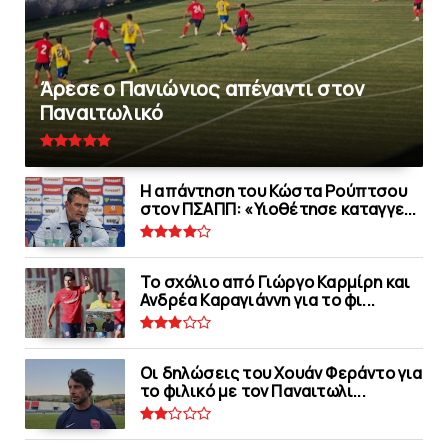
Άρεσε ο Πανιώνιος απέναντι στoν
Παναιτωλικό
Η απάντηση του Κώστα Ρούπτσου
στον ΠΣΑΠΠ: «Υιοθέτησε καταγγε...
Το σχόλιο από Γιώργο Καρμίρη και
Ανδρέα Καραγιάννη για το φι...
Οι δηλώσεις του Χουάν Φεράντο για
το φιλικό με τoν Παναιτωλι...