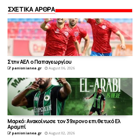
ΣΧΕΤΙΚΑ ΑΡΘΡΑ
Στην AEΛ ο Παπαγεωργίου
panionianea.gr
August 06, 2026
Mαρκό: Ανακοίνωσε τον 39χρονο επιθετικό Ελ
Αραμπί
panionianea.gr
August 02, 2026