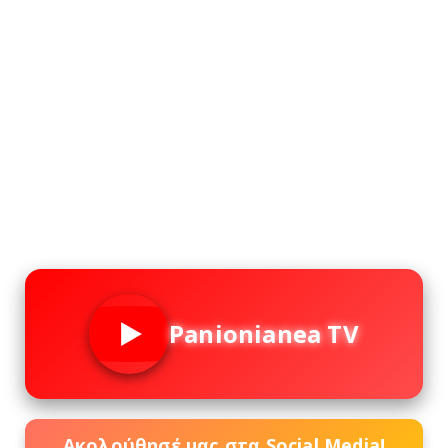
Panionianea TV
Ακολούθησέ μας στα Social Media!