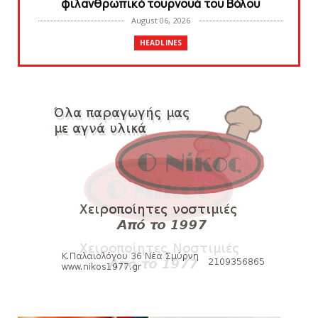
φιλανθρωπικό τουρνουά του Bόλου
August 06, 2026
HEADLINES
Πανιώνια Εκπομπή: Eυχαριστούμε και...
συνεχίζουμε!
August 04, 2026
HEADLINES
Θλίψη για τον χαμό του Γιώργου
Mαρσέλλου
August 04, 2026
SLIDE
Ξεκινά η ελεύθερη διάθεση των εισιτηρίων
διαρκείας του βόλεϊ...
August 04, 2026
ΠΟΛΟ
Kυανέρυθρη και επίσημα η Πάτερου
August 04, 2026