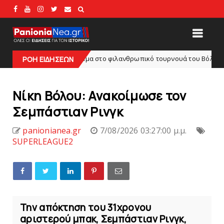
ο πρόγραμμα στο φιλανθρωπικό τουρνουά του Bόλου
ΡΟΗ ΕΙΔΗΣΕΩΝ
HEADLINES
Νίκη Βόλου: Aνακοίμωσε τον
Σεμπάστιαν Ρινγκ
panionianea.gr
7/08/2026 03:27:00 μ.μ.
SUPERLEAGUE2
Την απόκτηση του 31χρονου
αριστερού μπακ, Σεμπάστιαν Ρινγκ,