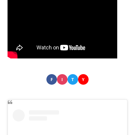
F
I
T
Y