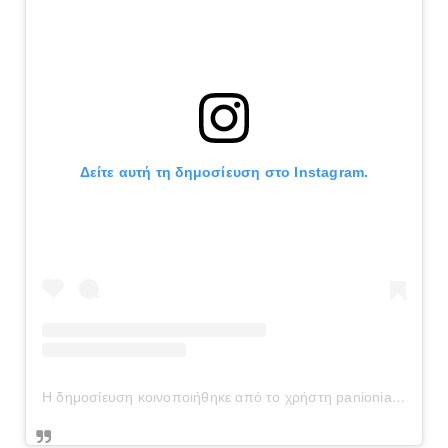
Δείτε αυτή τη δημοσίευση στο Instagram.
Η δημοσίευση κοινοποιήθηκε από το χρήστη panionianea.gr (@panionianea.gr)