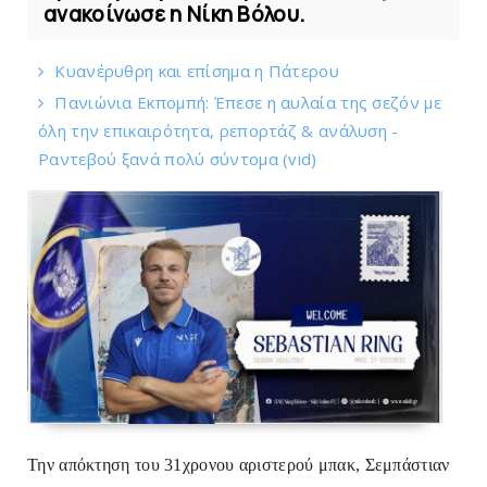
ανακοίνωσε η Νίκη Βόλου.
Kυανέρυθρη και επίσημα η Πάτερου
Πανιώνια Εκπομπή: Έπεσε η αυλαία της σεζόν με
όλη την επικαιρότητα, ρεπορτάζ & ανάλυση -
Ραντεβού ξανά πολύ σύντομα (vid)
Την απόκτηση του 31χρονου αριστερού μπακ, Σεμπάστιαν