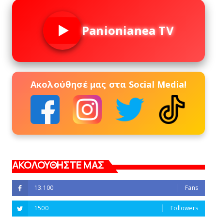
Panionianea TV
Ακολούθησέ μας στα Social Media!
ΑΚΟΛΟΥΘΗΣΤΕ ΜΑΣ
13.100
Fans
1500
Followers