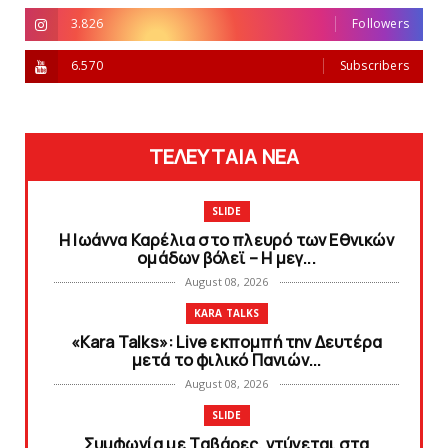
3.826
Followers
6.570
Subscribers
ΤΕΛΕΥΤΑΙΑ ΝΕΑ
SLIDE
Η Ιωάννα Καρέλια στο πλευρό των Εθνικών
ομάδων βόλεϊ – H μεγ...
August 08, 2026
KARA TALKS
«Kara Talks»: Live εκπομπή την Δευτέρα
μετά το φιλικό Πανιών...
August 08, 2026
SLIDE
Συμφωνία με Tαβάρες, ντύνεται στα