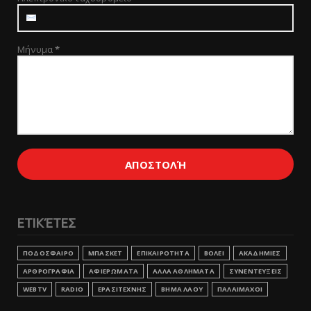
Μήνυμα
*
ΕΤΙΚΈΤΕΣ
ΠΟΔΟΣΦΑΙΡΟ
ΜΠΑΣΚΕΤ
ΕΠΙΚΑΙΡΟΤΗΤΑ
ΒΟΛΕΙ
ΑΚΑΔΗΜΙΕΣ
ΑΡΘΡΟΓΡΑΦΙΑ
ΑΦΙΕΡΩΜΑΤΑ
ΑΛΛΑ ΑΘΛΗΜΑΤΑ
ΣΥΝΕΝΤΕΥΞΕΙΣ
WEBTV
RADIO
ΕΡΑΣΙΤΕΧΝΗΣ
ΒΗΜΑ ΛΑΟΥ
ΠΑΛΑΙΜΑΧΟΙ