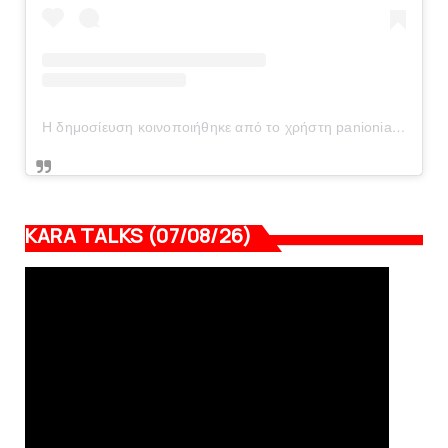
Η δημοσίευση κοινοποιήθηκε από το χρήστη panionianea.gr (@panionianea.gr)
KARA TALKS (07/08/26)