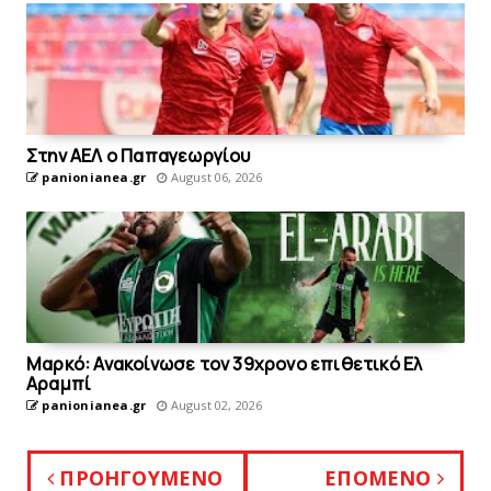
Στην AEΛ ο Παπαγεωργίου
panionianea.gr
August 06, 2026
Mαρκό: Ανακοίνωσε τον 39χρονο επιθετικό Ελ
Αραμπί
panionianea.gr
August 02, 2026
ΠΡΟΗΓΟΥΜΕΝΟ
ΕΠΟΜΕΝΟ