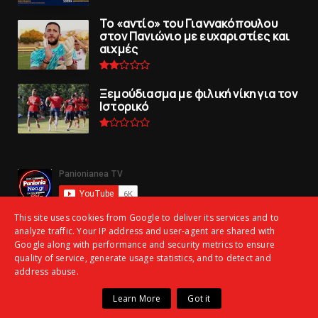
To «αντίο» του Γιαννακόπουλου
στον Πανιώνιο με ευχαριστίες και
αιχμές
Ξεμούδιασμα με φιλική νίκη για τoν
Iστορικό
This site uses cookies from Google to deliver its services and to
analyze traffic. Your IP address and user-agent are shared with
Google along with performance and security metrics to ensure
quality of service, generate usage statistics, and to detect and
address abuse.
Copyright ©
2026 | panionianea.gr | Τα πάντα για τον Πανιώνιο | All
Learn More
Got it
Rights Reserved
ΑΡΧΙΚΗ
ΕΠΙΚΟΙΝΩΝΙΑ
panionianea.gr