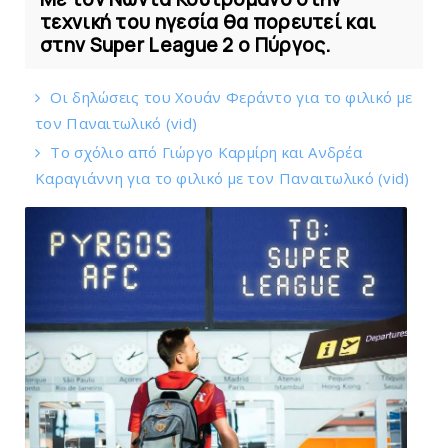
τεχνική του ηγεσία θα πορευτεί και
στην Super League 2 ο Πύργος.
Οι δηλώσεις του Χουάν Φεράντο για το φιλικό με
τoν Παναιτωλικό (vid)
Το σχόλιο από Γιώργο Καρμίρη και Ανδρέα
Καραγιάννη για το φιλικό με τoν Παναιτωλικό (vid)