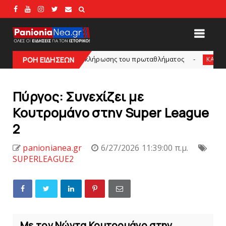
ο τόπος της κλήρωσης του πρωταθλήματος
Δείτε τη
ΡΟΗ ΕΙΔΗΣΕΩΝ
KARA TALKS
Πύργος: Συνεχίζει με
Κουτρομάνο στην Super League
2
panionianea.gr
6/27/2026 11:39:00 π.μ.
SUPERLEAGUE2
Mε τον Νώντα Κουτρομάνο στην