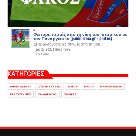
Φωτορεπορτάζ από τη νίκη του Ιστορικού με
τον Παναργειακό (panionianea.gr - photos)
Δείτε φωτογραφικές στιγμές από τη νίκη...
Sep 28 2025 |
Read more
0 σχόλια
ΚΑΤΗΓΟΡΙΕΣ
ΑΦΙΕΡΩΜΑΤΑ
ΣΥΝΕΝΤΕΥΞΕΙΣ
WEBTV
RADIO
PANIONIANEA
ΕΡΑΣΙΤΕΧΝΗΣ
ΠΑΛΑΙΜΑΧΟΙ
ΟΡΦΕΑΣ