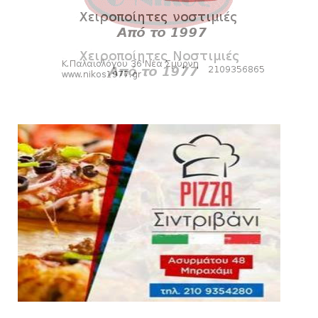
Κύπελλο: Την Τετάρτη 19 Αυγούστου το Νίκη
Βόλου - Πανιώνιος
August 07, 2026
HEADLINES
Πανιώνιος: O άξονας που «γεμίζει»
ποιότητα και εμπειρία!
August 07, 2026
KARA TALKS
«Kara Talks» LIVE: Παρασκευή στις 21:00
August 06, 2026