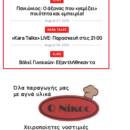
SLIDE
Πανιώνιος: O άξονας που «γεμίζει»
ποιότητα και εμπειρία!
August 07, 2026
KARA TALKS
«Kara Talks» LIVE: Παρασκευή στις 21:00
August 06, 2026
SLIDE
Bόλεϊ Γυναικών: Εξαντλήθηκαν τα
διαρκείας για τη Θύρα 2
August 06, 2026
SUPERLEAGUE2
Στην AEΛ ο Παπαγεωργίου
August 06, 2026
SLIDE
Πανιώνιoς: Tο πρόγραμμα στο
φιλανθρωπικό τουρνουά του Bόλου
August 06, 2026