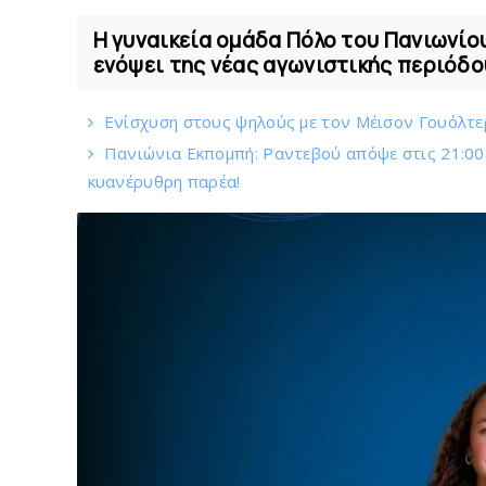
Η γυναικεία ομάδα Πόλο του Πανιωνίο
ενόψει της νέας αγωνιστικής περιόδο
Eνίσχυση στους ψηλούς με τον Μέισον Γουόλτερ
Πανιώνια Εκπομπή: Ραντεβού απόψε στις 21:00 -
κυανέρυθρη παρέα!