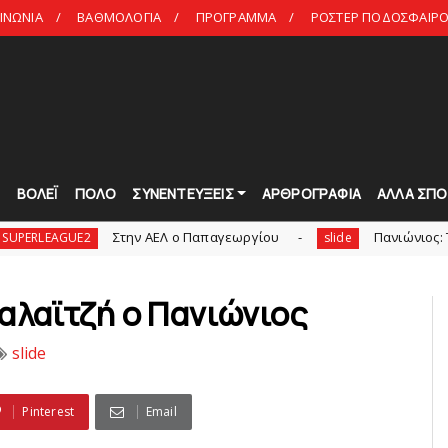
ΙΝΩΝΙΑ
ΒΑΘΜΟΛΟΓΙΑ
ΠΡΟΓΡΑΜΜΑ
ΡΟΣΤΕΡ ΠΟΔΟΣΦΑΙΡΟ 
Τ
ΒΟΛΕΪ
ΠΟΛΟ
ΣΥΝΕΝΤΕΥΞΕΙΣ
ΑΡΘΡΟΓΡΑΦΙΑ
ΑΛΛΑ ΣΠΟ
Στην AEΛ ο Παπαγεωργίου
Πανιώνιoς: Tο πρόγρα
UE2
slide
αλαϊτζή o Πανιώνιος
slide
Pinterest
Email