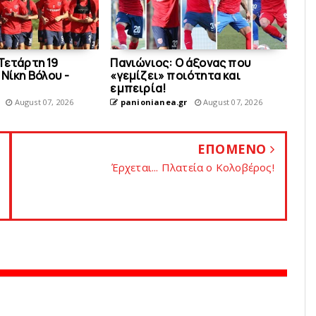
Τετάρτη 19
Πανιώνιος: O άξονας που
Νίκη Βόλου -
«γεμίζει» ποιότητα και
εμπειρία!
August 07, 2026
panionianea.gr
August 07, 2026
ΕΠΟΜΕΝΟ
Έρχεται... Πλατεία ο Kολοβέρος!