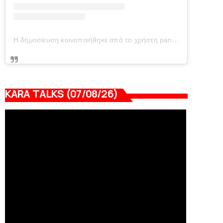
Η δημοσίευση κοινοποιήθηκε από το χρήστη panionianea.gr (@panionianea.gr)
KARA TALKS (07/08/26)