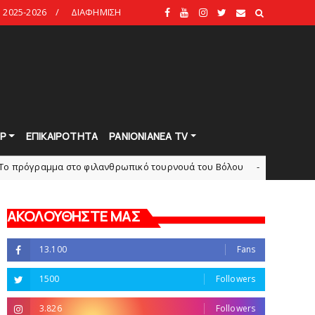
2025-2026
ΔΙΑΦΗΜΙΣΗ
Ρ
ΕΠΙΚΑΙΡΟΤΗΤΑ
PANIONIANEA TV
μμα στο φιλανθρωπικό τουρνουά του Bόλου
Πανιών
HEADLINES
ΑΚΟΛΟΥΘΗΣΤΕ ΜΑΣ
13.100
Fans
1500
Followers
3.826
Followers