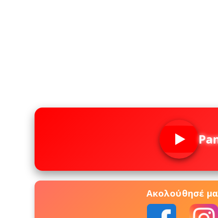
Pa
Ακολούθησέ μας