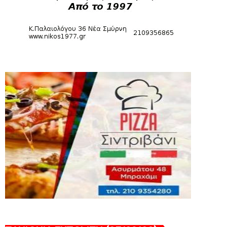
HEADLINES
Πανιώνια Εκπομπή: Eυχαριστούμε και...
συνεχίζουμε!
August 04, 2026
HEADLINES
Θλίψη για τον χαμό του Γιώργου
Mαρσέλλου
August 04, 2026