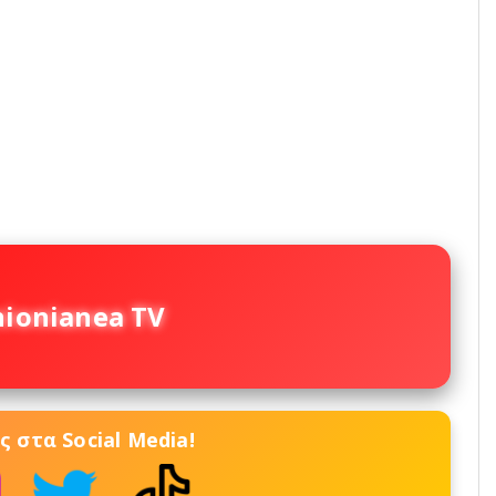
nionianea TV
 στα Social Media!