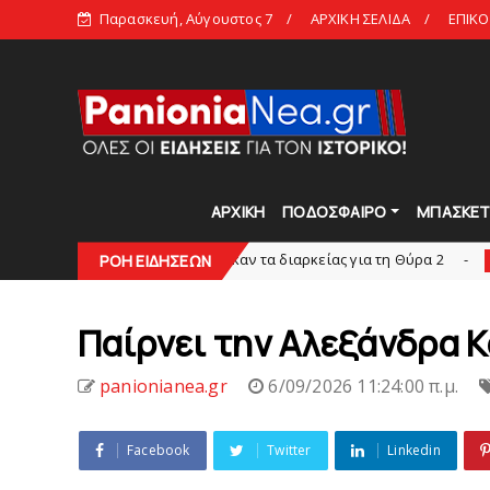
Παρασκευή, Αύγουστος 7
ΑΡΧΙΚΗ ΣΕΛΙΔΑ
ΕΠΙΚΟ
ΑΡΧΙΚΗ
ΠΟΔΟΣΦΑΙΡΟ
ΜΠΑΣΚΕ
ϊ Γυναικών: Εξαντλήθηκαν τα διαρκείας για τη Θύρα 2
ΡΟΗ ΕΙΔΗΣΕΩΝ
SUPERLEAG
Παίρνει την Αλεξάνδρα Κ
panionianea.gr
6/09/2026 11:24:00 π.μ.
Facebook
Twitter
Linkedin