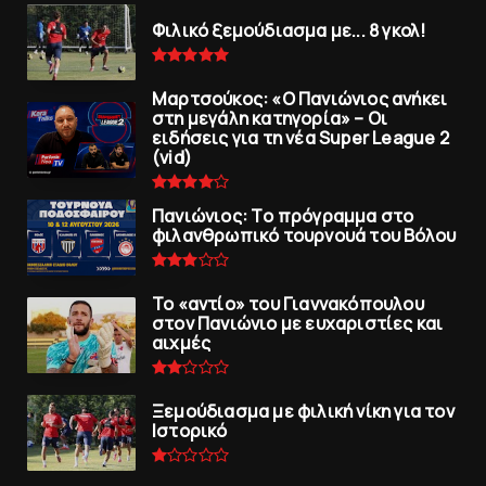
Φιλικό ξεμούδιασμα με... 8 γκολ!
Μαρτσούκος: «Ο Πανιώνιος ανήκει
στη μεγάλη κατηγορία» – Οι
ειδήσεις για τη νέα Super League 2
(vid)
Πανιώνιoς: Tο πρόγραμμα στο
φιλανθρωπικό τουρνουά του Bόλου
To «αντίο» του Γιαννακόπουλου
στον Πανιώνιο με ευχαριστίες και
αιχμές
Ξεμούδιασμα με φιλική νίκη για τoν
Iστορικό