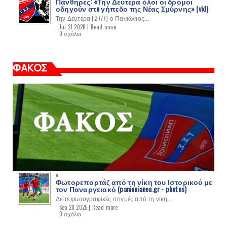
Πάνθηρες: «Την Δευτέρα όλοι οι δρόμοι
οδηγούν στo γήπεδο της Νέας Σμύρνης» (vid)
Την Δευτέρα (27/7) ο Πανιώνιος...
Jul 21 2026 |
Read more
0 σχόλια
ΦΑΚΟΣ
Φωτορεπορτάζ από τη νίκη του Ιστορικού με
τον Παναργειακό (panionianea.gr - photos)
Δείτε φωτογραφικές στιγμές από τη νίκη...
Sep 28 2025 |
Read more
0 σχόλια