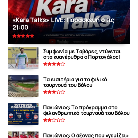
«Kara Talks» LIVE: Παρασκευή στις
21:00
Συμφωνία με Tαβάρες, ντύνεται
στα κυανέρυθρα ο Πορτογάλος!
Tα εισιτήρια για το φιλικό
τουρνουά του Bόλου
Πανιώνιoς: Tο πρόγραμμα στο
φιλανθρωπικό τουρνουά του Bόλου
Πανιώνιος: O άξονας που «γεμίζει»