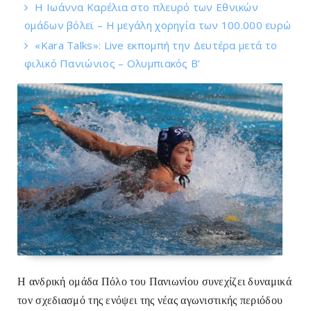
Η Ιωάννα Καρέλια στο πλευρό των Εθνικών
ομάδων βόλεϊ – H μεγάλη χορηγία των 100.000 ευρώ
«Kara Talks»: Live εκπομπή την Δευτέρα μετά το
φιλικό Πανιώνιος – Ολυμπιακός Β’
Η ανδρική ομάδα Πόλο του Πανιωνίου συνεχίζει δυναμικά
τον σχεδιασμό της
ενόψει της νέας αγωνιστικής περιόδου