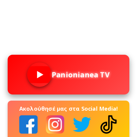
Panionianea TV
Ακολούθησέ μας στα Social Media!