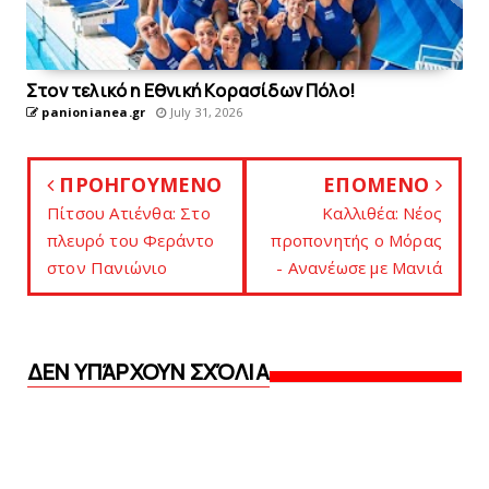
Στον τελικό η Eθνική Kορασίδων Πόλο!
panionianea.gr
July 31, 2026
ΠΡΟΗΓΟΥΜΕΝΟ
ΕΠΟΜΕΝΟ
Πίτσoυ Aτιένθα: Στο
Kαλλιθέα: Νέος
πλευρό του Φεράντο
προπονητής ο Μόρας
στoν Πανιώνιο
- Ανανέωσε με Μανιά
ΔΕΝ ΥΠΆΡΧΟΥΝ ΣΧΌΛΙΑ