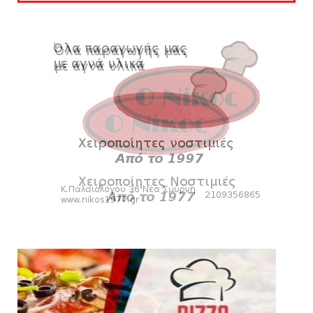
KARA TALKS
Δείτε την εκπομπή «Kara Talks» (video)
August 07, 2026
KARA TALKS
«Kara Talks»: LIVE 21:00
August 07, 2026
SLIDE
Κύπελλο: Την Τετάρτη 19 Αυγούστου το Νίκη
Βόλου - Πανιώνιος
August 07, 2026
HEADLINES
Πανιώνιος: O άξονας που «γεμίζει»
ποιότητα και εμπειρία!
August 07, 2026
KARA TALKS
«Kara Talks» LIVE: Παρασκευή στις 21:00
August 06, 2026