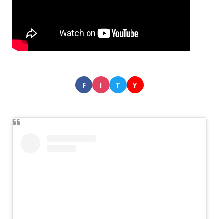
F
I
T
Y