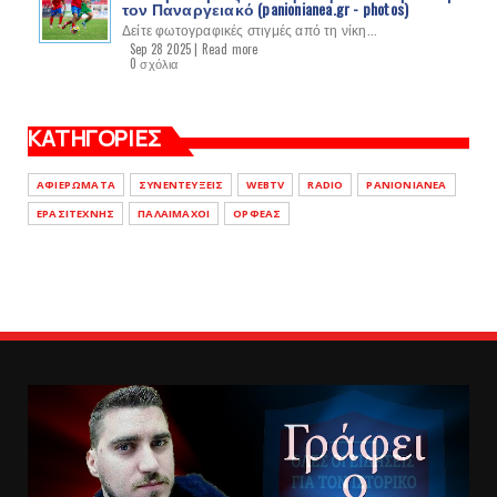
τον Παναργειακό (panionianea.gr - photos)
Δείτε φωτογραφικές στιγμές από τη νίκη...
Sep 28 2025 |
Read more
0 σχόλια
ΚΑΤΗΓΟΡΙΕΣ
ΑΦΙΕΡΩΜΑΤΑ
ΣΥΝΕΝΤΕΥΞΕΙΣ
WEBTV
RADIO
PANIONIANEA
ΕΡΑΣΙΤΕΧΝΗΣ
ΠΑΛΑΙΜΑΧΟΙ
ΟΡΦΕΑΣ