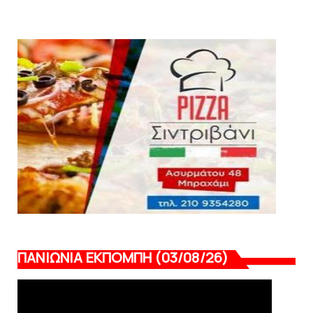
Kυανέρυθρη και επίσημα η Πάτερου
August 04, 2026
HEADLINES
Πανιώνια Εκπομπή: Έπεσε η αυλαία της
σεζόν με όλη την επικαι...
August 04, 2026
ΠΑΝΙΩΝΙΑ ΕΚΠΟΜΠΗ (03/08/26)