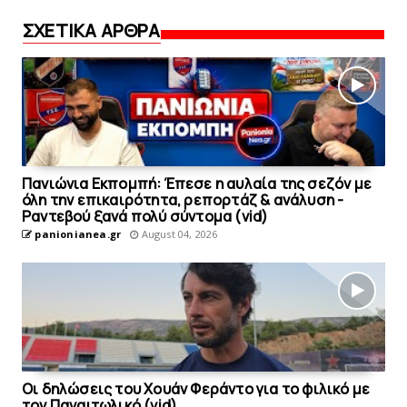
ΣΧΕΤΙΚΑ ΑΡΘΡΑ
Πανιώνια Εκπομπή: Έπεσε η αυλαία της σεζόν με
όλη την επικαιρότητα, ρεπορτάζ & ανάλυση -
Ραντεβού ξανά πολύ σύντομα (vid)
panionianea.gr
August 04, 2026
Οι δηλώσεις του Χουάν Φεράντο για το φιλικό με
τoν Παναιτωλικό (vid)