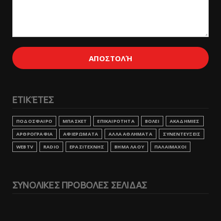
ΕΤΙΚΈΤΕΣ
ΠΟΔΟΣΦΑΙΡΟ
ΜΠΑΣΚΕΤ
ΕΠΙΚΑΙΡΟΤΗΤΑ
ΒΟΛΕΙ
ΑΚΑΔΗΜΙΕΣ
ΑΡΘΡΟΓΡΑΦΙΑ
ΑΦΙΕΡΩΜΑΤΑ
ΑΛΛΑ ΑΘΛΗΜΑΤΑ
ΣΥΝΕΝΤΕΥΞΕΙΣ
WEBTV
RADIO
ΕΡΑΣΙΤΕΧΝΗΣ
ΒΗΜΑ ΛΑΟΥ
ΠΑΛΑΙΜΑΧΟΙ
ΣΥΝΟΛΙΚΕΣ ΠΡΟΒΟΛΕΣ ΣΕΛΙΔΑΣ