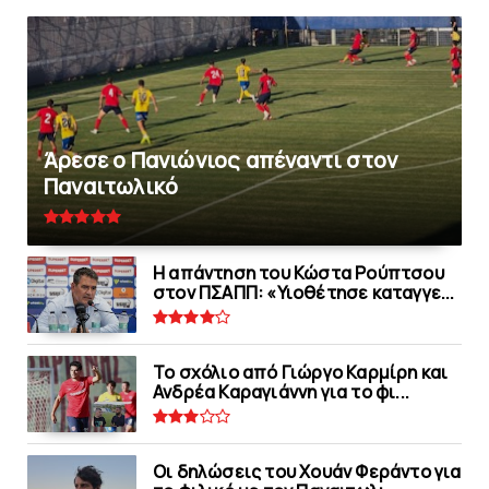
Άρεσε ο Πανιώνιος απέναντι στoν
Παναιτωλικό
Η απάντηση του Κώστα Ρούπτσου
στον ΠΣΑΠΠ: «Υιοθέτησε καταγγε...
Το σχόλιο από Γιώργο Καρμίρη και
Ανδρέα Καραγιάννη για το φι...
Οι δηλώσεις του Χουάν Φεράντο για