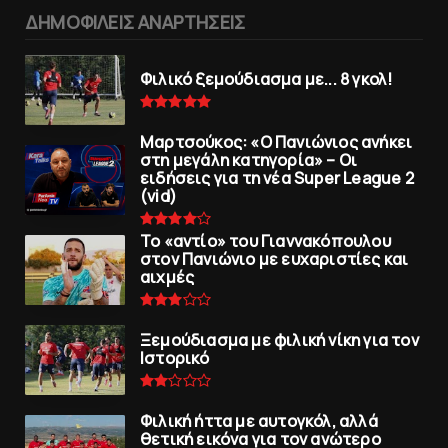
ΔΗΜΟΦΙΛΕΙΣ ΑΝΑΡΤΗΣΕΙΣ
Φιλικό ξεμούδιασμα με... 8 γκολ!
Μαρτσούκος: «Ο Πανιώνιος ανήκει
στη μεγάλη κατηγορία» – Οι
ειδήσεις για τη νέα Super League 2
(vid)
To «αντίο» του Γιαννακόπουλου
στον Πανιώνιο με ευχαριστίες και
αιχμές
Ξεμούδιασμα με φιλική νίκη για τoν
Iστορικό
Φιλική ήττα με αυτογκόλ, αλλά
θετική εικόνα για τον ανώτερo