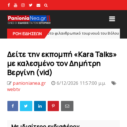
όγραμμα στο φιλανθρωπικό τουρνουά του Bόλου
Π
ΡΟΗ ΕΙΔΗΣΕΩΝ
HEADLINES
Δείτε την εκπομπή «Kara Talks»
με καλεσμένο τον Δημήτρη
Βεργίνη (vid)
panionianea.gr
6/12/2026 11:57:00 μ.μ.
webtv
Με ιδιαίτερο ενδιαφέρον