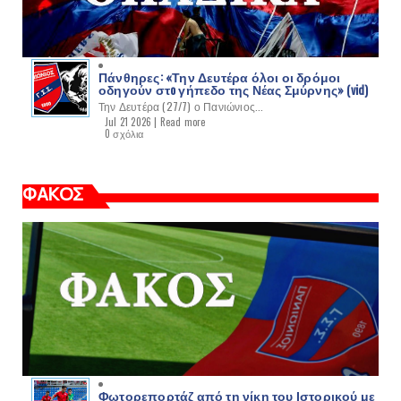
Πάνθηρες: «Την Δευτέρα όλοι οι δρόμοι
οδηγούν στo γήπεδο της Νέας Σμύρνης» (vid)
Την Δευτέρα (27/7) ο Πανιώνιος...
Jul 21 2026 |
Read more
0 σχόλια
ΦΑΚΟΣ
Φωτορεπορτάζ από τη νίκη του Ιστορικού με