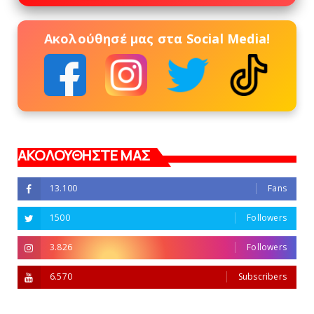
Ακολούθησέ μας στα Social Media!
ΑΚΟΛΟΥΘΗΣΤΕ ΜΑΣ
13.100
Fans
1500
Followers
3.826
Followers
6.570
Subscribers