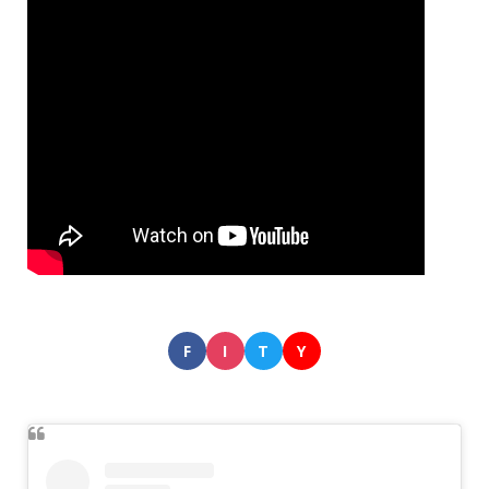
F
I
T
Y