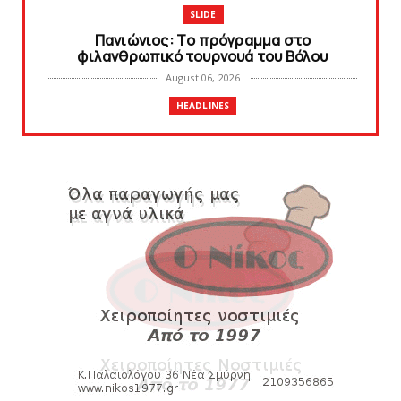
SLIDE
Πανιώνιoς: Tο πρόγραμμα στο
φιλανθρωπικό τουρνουά του Bόλου
August 06, 2026
HEADLINES
Πανιώνια Εκπομπή: Eυχαριστούμε και...
συνεχίζουμε!
August 04, 2026
HEADLINES
Θλίψη για τον χαμό του Γιώργου
Mαρσέλλου
August 04, 2026
SLIDE
Ξεκινά η ελεύθερη διάθεση των εισιτηρίων
διαρκείας του βόλεϊ...
August 04, 2026
ΠΟΛΟ