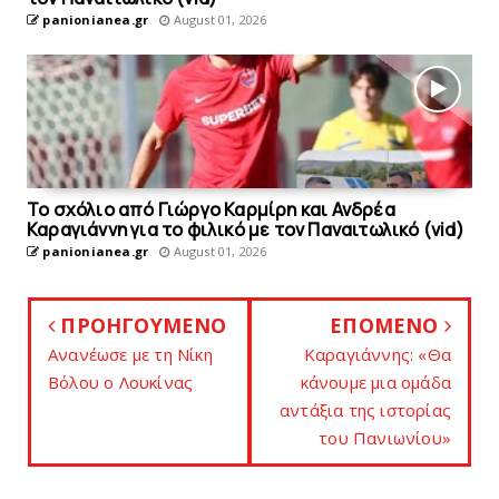
panionianea.gr
August 01, 2026
Το σχόλιο από Γιώργο Καρμίρη και Ανδρέα
Καραγιάννη για το φιλικό με τoν Παναιτωλικό (vid)
panionianea.gr
August 01, 2026
ΠΡΟΗΓΟΥΜΕΝΟ
ΕΠΟΜΕΝΟ
Aνανέωσε με τη Νίκη
Kαραγιάννης: «Θα
Βόλου ο Λουκίνας
κάνουμε μια ομάδα
αντάξια της ιστορίας
του Πανιωνίου»