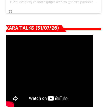
Η δημοσίευση κοινοποιήθηκε από το χρήστη panionianea.gr (@panionianea.gr)
KARA TALKS (31/07/26)