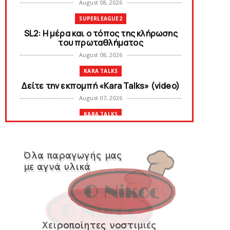
August 08, 2026
SUPERLEAGUE2
SL2: Η μέρα και ο τόπος της κλήρωσης
του πρωταθλήματος
August 08, 2026
KARA TALKS
Δείτε την εκπομπή «Kara Talks» (video)
August 07, 2026
KARA TALKS
«Kara Talks»: LIVE 21:00
August 07, 2026
SLIDE
Κύπελλο: Την Τετάρτη 19 Αυγούστου το
Νίκη Βόλου - Πανιώνιος
August 07, 2026
SLIDE
Πανιώνιος: O άξονας που «γεμίζει»