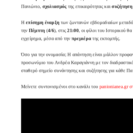
Πανιώνιο,
σχολιασμός
της επικαιρότητας και
συζήτησ
Η
επίσημη έναρξη
των ζωντανών εβδομαδιαίων μεταδό
την
Πέμπτη
(
4/6
), στις
21:00
, οι φίλοι του Ιστορικού θ
εγχείρημα, μέσα από την
πρεμιέρα
της εκπομπής.
Όσο για την ονομασία; Η απάντηση είναι μάλλον προφαν
προσωνύμιο του Ανδρέα Καραγιάννη με τον διαδραστικό
σταθερό σημείο συνάντησης και συζήτησης για κάθε Πα
Μείνετε συντονισμένοι στο κανάλι του
panionianea.gr 