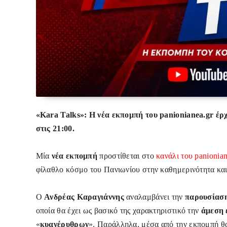
«Kara Talks»: Η νέα εκπομπή του panionianea.gr έρ
στις 21:00
.
Μία
νέα εκπομπή
προστίθεται στο
κανάλι του panionia
φίλαθλο κόσμο του Πανιωνίου στην καθημερινότητα και τ
Ο
Ανδρέας Καραγιάννης
αναλαμβάνει την
παρουσίασ
οποία θα έχει ως βασικό της χαρακτηριστικό την
άμεση 
«
κυανέρυθρων
». Παράλληλα, μέσα από την εκπομπή θ