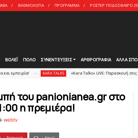
ΩΝΙΑ
ΒΑΘΜΟΛΟΓΙΑ
ΠΡΟΓΡΑΜΜΑ
ΡΟΣΤΕΡ ΠΟΔΟΣΦΑΙΡΟ 20
Τ
ΒΟΛΕΪ
ΠΟΛΟ
ΣΥΝΕΝΤΕΥΞΕΙΣ
ΑΡΘΡΟΓΡΑΦΙΑ
ΑΛΛΑ ΣΠΟ
«Kara Talks» LIVE: Παρασκευή στις 21:00
KARA TALKS
slid
μπή του panionianea.gr στο
1:00 η πρεμιέρα!
webtv
Pinterest
Email