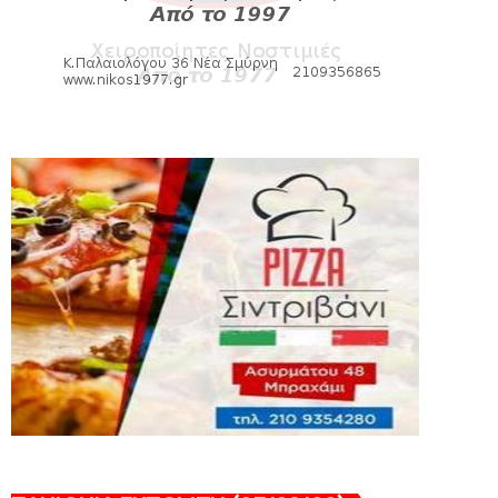
ποιότητα και εμπειρία!
August 07, 2026
KARA TALKS
«Kara Talks» LIVE: Παρασκευή στις 21:00
August 06, 2026
SLIDE
Bόλεϊ Γυναικών: Εξαντλήθηκαν τα
διαρκείας για τη Θύρα 2
August 06, 2026