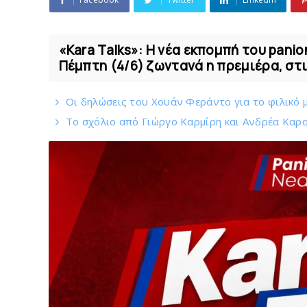
«Kara Talks»: Η νέα εκπομπή του panio
Πέμπτη (4/6) ζωντανά η πρεμιέρα, στι
Οι δηλώσεις του Χουάν Φεράντο για το φιλικό μ
Το σχόλιο από Γιώργο Καρμίρη και Ανδρέα Καραγ