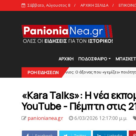
Σάββατο, Αύγουστος 8
ΑΡΧΙΚΗ ΣΕΛΙΔΑ
ΕΠΙΚΟΙΝ
ΑΡΧΙΚΗ
ΠΟΔΟΣΦΑΙΡΟ
ΜΠΑΣΚΕ
Πανιώνιος: O άξονας που «γεμίζει» ποιότητα και εμπειρία!
slide
ΡΟΗ ΕΙΔΗΣΕΩΝ
«Kara Talks»: Η νέα εκπο
YouTube - Πέμπτη στις 2
panionianea.gr
6/03/2026 12:17:00 μ.μ.
Facebook
Twitter
Linkedin