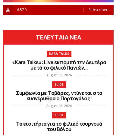
6.570
Subscribers
ΤΕΛΕΥΤΑΙΑ ΝΕΑ
KARA TALKS
«Kara Talks»: Live εκπομπή την Δευτέρα
μετά το φιλικό Πανιών...
August 08, 2026
SLIDE
Συμφωνία με Tαβάρες, ντύνεται στα
κυανέρυθρα ο Πορτογάλος!
August 08, 2026
SLIDE
Tα εισιτήρια για το φιλικό τουρνουά
του Bόλου