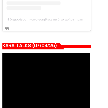
Η δημοσίευση κοινοποιήθηκε από το χρήστη panionianea.gr (@panionianea.gr)
KARA TALKS (07/08/26)