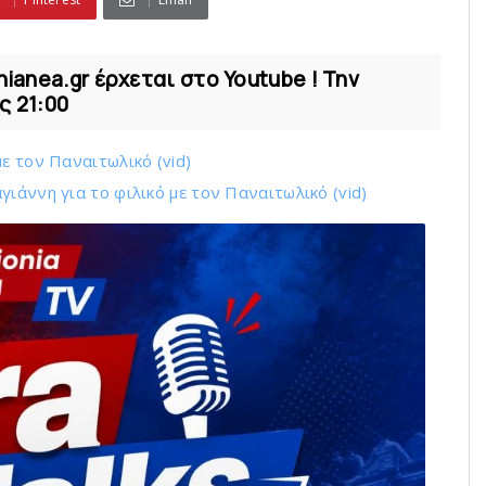
nianea.gr έρχεται στο Youtube ! Την
ς 21:00
ε τoν Παναιτωλικό (vid)
ιάννη για το φιλικό με τoν Παναιτωλικό (vid)