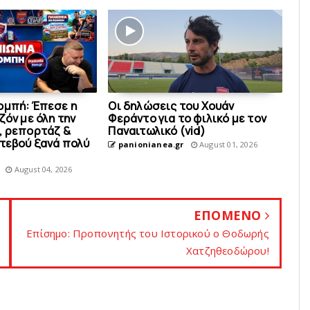
ομπή: Έπεσε η
Οι δηλώσεις του Χουάν
ζόν με όλη την
Φεράντο για το φιλικό με τoν
, ρεπορτάζ &
Παναιτωλικό (vid)
ντεβού ξανά πολύ
panionianea.gr
August 01, 2026
August 04, 2026
ΕΠΟΜΕΝΟ
Eπίσημο: Προπονητής του Ιστορικού o Θοδωρής
Xατζηθεοδώρου!