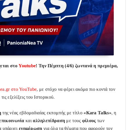
χεται στο
Youtube
! Την Πέμπτη (4/6) ζωντανά η πρεμιέρα,
nea.gr στο YouTube
, με στόχο να φέρει ακόμα πιο κοντά τον
ις εξελίξεις του Ιστορικού.
η
της νέας εβδομαδιαίας εκπομπής με τίτλο
«Kara Talks»
, η
επικοινωνία
και
αλληλεπίδραση
με τους
φίλους
των
α υπάρχει
ενημέρωση
για όλα τα θέματα που αφορούν τον