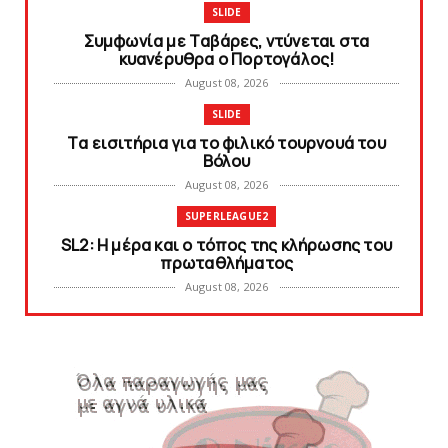
SLIDE
Συμφωνία με Tαβάρες, ντύνεται στα
κυανέρυθρα ο Πορτογάλος!
August 08, 2026
SLIDE
Tα εισιτήρια για το φιλικό τουρνουά του
Bόλου
August 08, 2026
SUPERLEAGUE2
SL2: Η μέρα και ο τόπος της κλήρωσης του
πρωταθλήματος
August 08, 2026
KARA TALKS
Δείτε την εκπομπή «Kara Talks» (video)
August 07, 2026
KARA TALKS
«Kara Talks»: LIVE 21:00