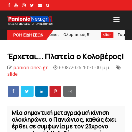
λικό Πανιώνιος – Ολυμπιακός Β’
Συμφωνία με Tαβάρες, ν
ΡΟΗ ΕΙΔΗΣΕΩΝ
slide
Έρχεται... Πλατεία ο Kολοβέρος!
panionianea.gr
6/08/2026 10:30:00 μ.μ.
slide
Μία σημαντική μεταγραφική κίνηση
ολοκληρώνει ο Πανιώνιος, καθώς έχει
έρθει σε συμφωνία με τον 23χρονο