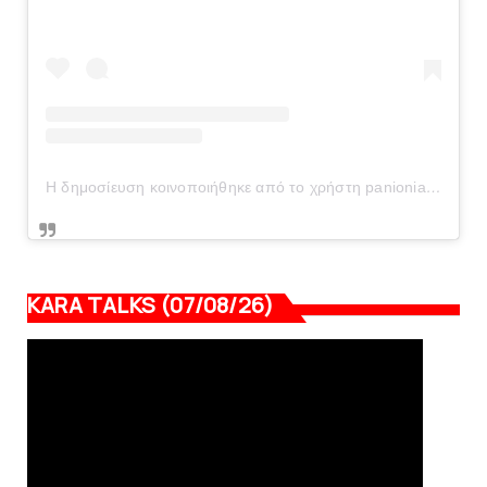
Η δημοσίευση κοινοποιήθηκε από το χρήστη panionianea.gr (@panionianea.gr)
KARA TALKS (07/08/26)