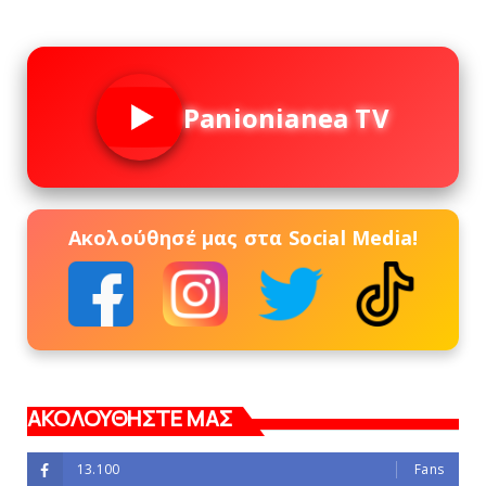
Panionianea TV
Ακολούθησέ μας στα Social Media!
ΑΚΟΛΟΥΘΗΣΤΕ ΜΑΣ
13.100
Fans