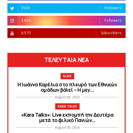
1500
Followers
3.826
Followers
6.570
Subscribers
ΤΕΛΕΥΤΑΙΑ ΝΕΑ
SLIDE
Η Ιωάννα Καρέλια στο πλευρό των Εθνικών
ομάδων βόλεϊ – H μεγ...
August 08, 2026
KARA TALKS
«Kara Talks»: Live εκπομπή την Δευτέρα
μετά το φιλικό Πανιών...
August 08, 2026