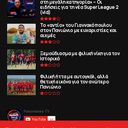
στη μεγάλη κατηγορία» – Οι
ειδήσεις για τη νέα Super League 2
(vid)
To «αντίο» του Γιαννακόπουλου
στον Πανιώνιο με ευχαριστίες και
αιχμές
Ξεμούδιασμα με φιλική νίκη για τoν
Iστορικό
Φιλική ήττα με αυτογκόλ, αλλά
θετική εικόνα για τον ανώτερo
Πανιώνιo