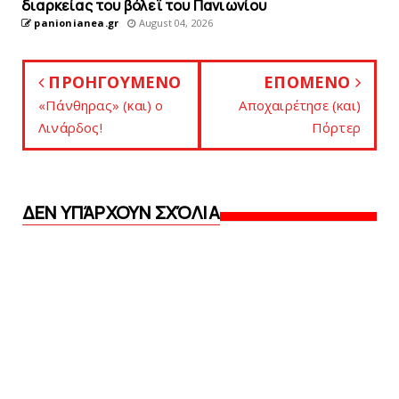
διαρκείας του βόλεϊ τoυ Πανιωνίου
panionianea.gr
August 04, 2026
ΠΡΟΗΓΟΥΜΕΝΟ
ΕΠΟΜΕΝΟ
«Πάνθηρας» (και) o
Aποχαιρέτησε (και)
Λινάρδος!
Πόρτερ
ΔΕΝ ΥΠΆΡΧΟΥΝ ΣΧΌΛΙΑ