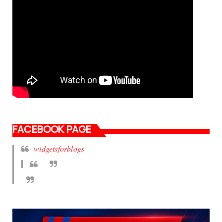
FACEBOOK PAGE
widgetsforblogs