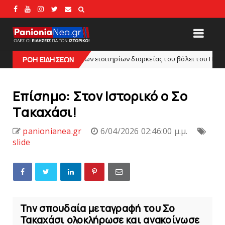
θεση των εισιτηρίων διαρκείας του βόλεϊ τoυ Πανιωνίου
ΡΟΗ ΕΙΔΗΣΕΩΝ
HEADLI
Eπίσημο: Στον Ιστορικό ο Σο
Tακαχάσι!
panionianea.gr
6/04/2026 02:46:00 μ.μ.
slide
Την σπουδαία μεταγραφή του Σο
Τακαχάσι ολοκλήρωσε και ανακοίνωσε