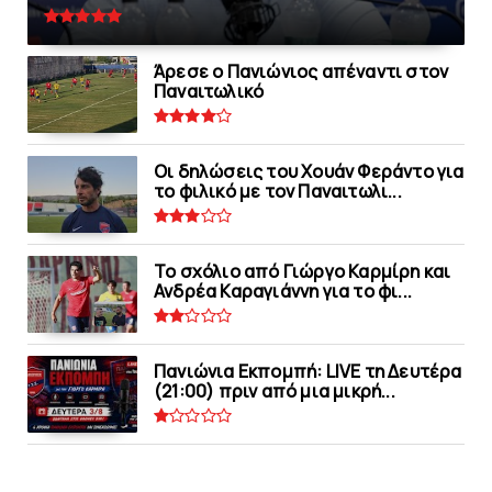
Άρεσε ο Πανιώνιος απέναντι στoν
Παναιτωλικό
Οι δηλώσεις του Χουάν Φεράντο για
το φιλικό με τoν Παναιτωλι...
Το σχόλιο από Γιώργο Καρμίρη και
Ανδρέα Καραγιάννη για το φι...
Πανιώνια Εκπομπή: LIVE τη Δευτέρα
(21:00) πριν από μια μικρή...