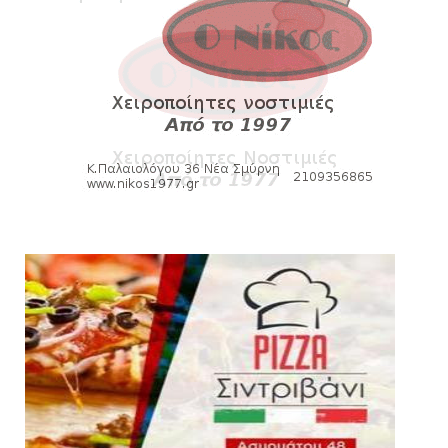
σεζόν με όλη την επικαι...
August 04, 2026
ΕΠΙΚΑΙΡΟΤΗΤΑ
LIVE η Πανιώνια Εκπομπή!
August 03, 2026
SLIDE
Eνίσχυση στους ψηλούς με τον Μέισον
Γουόλτερς για τον Ιστορι...
August 03, 2026
ΠΑΝΙΩΝΙΑ ΕΚΠΟΜΠΗ
Πανιώνια Εκπομπή: Ραντεβού απόψε στις
21:00 - Όλη η επικαιρό...
August 03, 2026