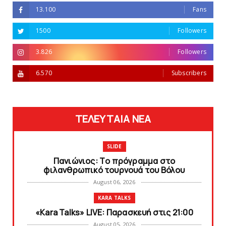
13.100
Fans
1500
Followers
3.826
Followers
6.570
Subscribers
ΤΕΛΕΥΤΑΙΑ ΝΕΑ
SLIDE
Πανιώνιoς: Tο πρόγραμμα στο
φιλανθρωπικό τουρνουά του Bόλου
August 06, 2026
KARA TALKS
«Kara Talks» LIVE: Παρασκευή στις 21:00
August 05, 2026