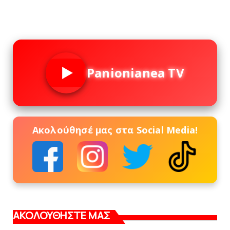
Panionianea TV
Ακολούθησέ μας στα Social Media!
ΑΚΟΛΟΥΘΗΣΤΕ ΜΑΣ