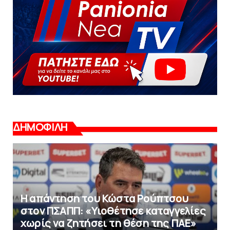
ΔΗΜΟΦΙΛΗ
Η απάντηση του Κώστα Ρούπτσου
στον ΠΣΑΠΠ: «Υιοθέτησε καταγγελίες
χωρίς να ζητήσει τη θέση της ΠAΕ»