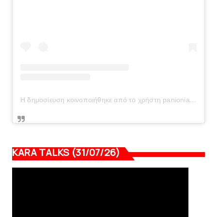
Η δημοσίευση κοινοποιήθηκε από το χρήστη panionianea.gr (@panionianea.gr)
KARA TALKS (31/07/26)