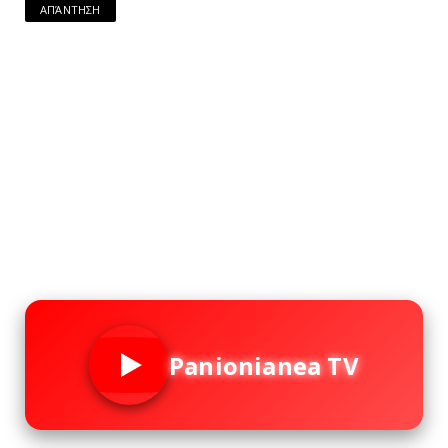
ΑΠΆΝΤΗΣΗ
Panionianea TV