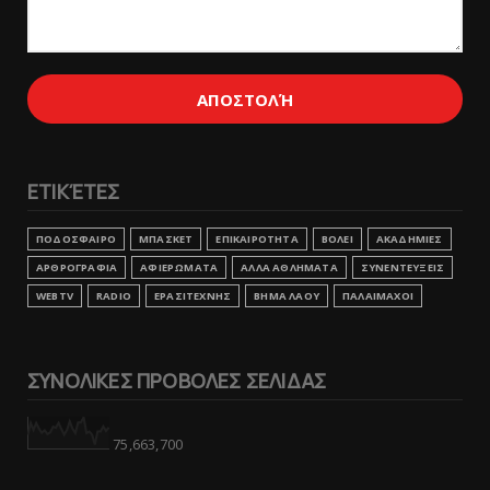
ΕΤΙΚΈΤΕΣ
ΠΟΔΟΣΦΑΙΡΟ
ΜΠΑΣΚΕΤ
ΕΠΙΚΑΙΡΟΤΗΤΑ
ΒΟΛΕΙ
ΑΚΑΔΗΜΙΕΣ
ΑΡΘΡΟΓΡΑΦΙΑ
ΑΦΙΕΡΩΜΑΤΑ
ΑΛΛΑ ΑΘΛΗΜΑΤΑ
ΣΥΝΕΝΤΕΥΞΕΙΣ
WEBTV
RADIO
ΕΡΑΣΙΤΕΧΝΗΣ
ΒΗΜΑ ΛΑΟΥ
ΠΑΛΑΙΜΑΧΟΙ
ΣΥΝΟΛΙΚΕΣ ΠΡΟΒΟΛΕΣ ΣΕΛΙΔΑΣ
75,663,700