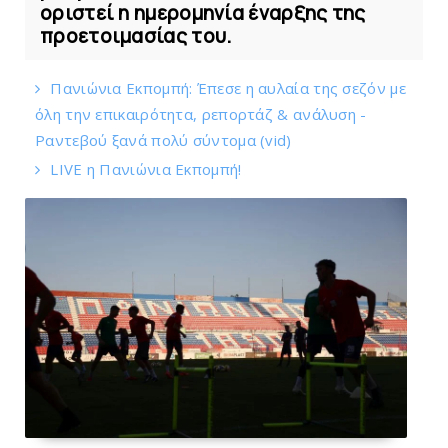
οριστεί η ημερομηνία έναρξης της
προετοιμασίας του.
Πανιώνια Εκπομπή: Έπεσε η αυλαία της σεζόν με
όλη την επικαιρότητα, ρεπορτάζ & ανάλυση -
Ραντεβού ξανά πολύ σύντομα (vid)
LIVE η Πανιώνια Εκπομπή!