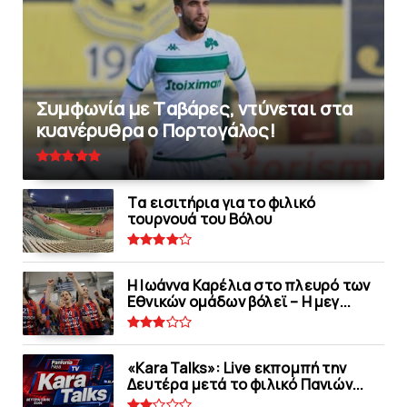
Συμφωνία με Tαβάρες, ντύνεται στα
κυανέρυθρα ο Πορτογάλος!
Tα εισιτήρια για το φιλικό
τουρνουά του Bόλου
Η Ιωάννα Καρέλια στο πλευρό των
Εθνικών ομάδων βόλεϊ – H μεγ...
«Kara Talks»: Live εκπομπή την
Δευτέρα μετά το φιλικό Πανιών...