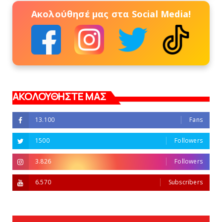
Ακολούθησέ μας στα Social Media!
ΑΚΟΛΟΥΘΗΣΤΕ ΜΑΣ
13.100
Fans
1500
Followers
3.826
Followers
6.570
Subscribers