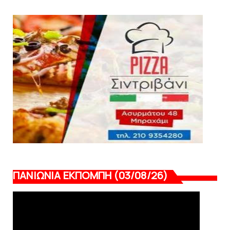
Tα εισιτήρια για το φιλικό τουρνουά του
Bόλου
August 08, 2026
SUPERLEAGUE2
SL2: Η μέρα και ο τόπος της κλήρωσης του
πρωταθλήματος
August 08, 2026
ΠΑΝΙΩΝΙΑ ΕΚΠΟΜΠΗ (03/08/26)