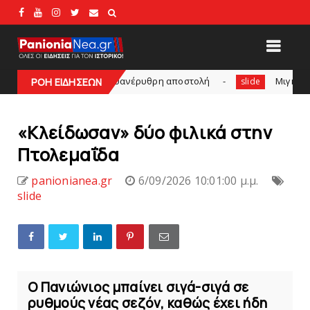
 - H κυανέρυθρη αποστολή
Mιγκέλ Tαβάρες: O Πορτογάλο
ΡΟΗ ΕΙΔΗΣΕΩΝ
slide
«Κλείδωσαν» δύο φιλικά στην
Πτολεμαΐδα
panionianea.gr
6/09/2026 10:01:00 μ.μ.
slide
Ο Πανιώνιος μπαίνει σιγά-σιγά σε
ρυθμούς νέας σεζόν, καθώς έχει ήδη