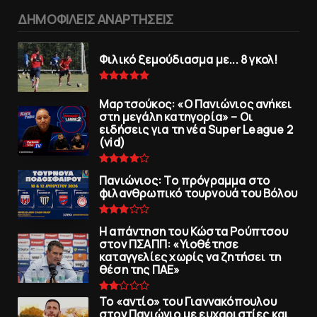
ΔΗΜΟΦΙΛΕΙΣ ΑΝΑΡΤΗΣΕΙΣ
Φιλικό ξεμούδιασμα με... 8 γκολ!
Μαρτσούκος: «Ο Πανιώνιος ανήκει
στη μεγάλη κατηγορία» – Οι
ειδήσεις για τη νέα Super League 2
(vid)
Πανιώνιoς: Tο πρόγραμμα στο
φιλανθρωπικό τουρνουά του Bόλου
Η απάντηση του Κώστα Ρούπτσου
στον ΠΣΑΠΠ: «Υιοθέτησε
καταγγελίες χωρίς να ζητήσει τη
θέση της ΠAΕ»
To «αντίο» του Γιαννακόπουλου
στον Πανιώνιο με ευχαριστίες και