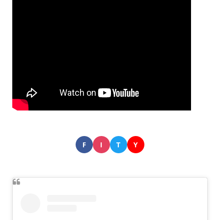
F
I
T
Y