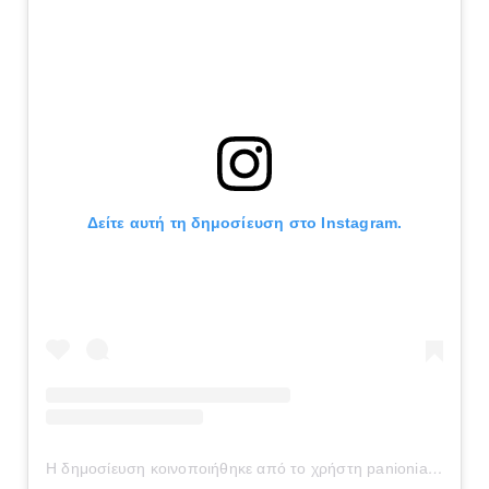
Δείτε αυτή τη δημοσίευση στο Instagram.
Η δημοσίευση κοινοποιήθηκε από το χρήστη panionianea.gr (@panionianea.gr)