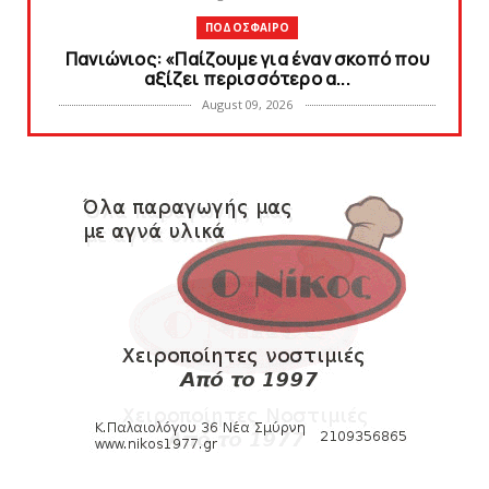
ΠΟΔΟΣΦΑΙΡΟ
Πανιώνιoς: «Παίζουμε για έναν σκοπό που
αξίζει περισσότερο α...
August 09, 2026
SLIDE
Η Ιωάννα Καρέλια στο πλευρό των Εθνικών
ομάδων βόλεϊ – H μεγ...
August 08, 2026
KARA TALKS
«Kara Talks»: Live εκπομπή την Δευτέρα
μετά το φιλικό Πανιών...
August 08, 2026
HEADLINES
Συμφωνία με Tαβάρες, ντύνεται στα
κυανέρυθρα ο Πορτογάλος!
August 08, 2026
SLIDE