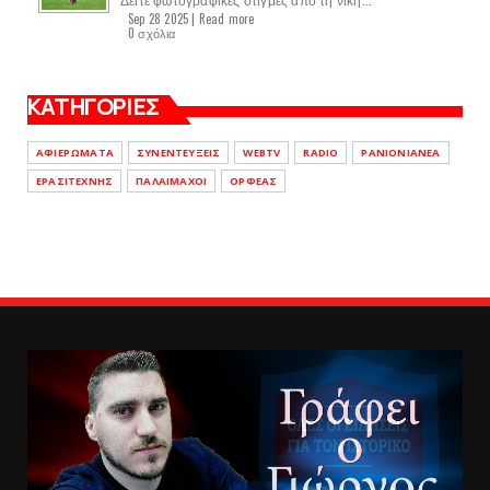
Sep 28 2025 |
Read more
0 σχόλια
ΚΑΤΗΓΟΡΙΕΣ
ΑΦΙΕΡΩΜΑΤΑ
ΣΥΝΕΝΤΕΥΞΕΙΣ
WEBTV
RADIO
PANIONIANEA
ΕΡΑΣΙΤΕΧΝΗΣ
ΠΑΛΑΙΜΑΧΟΙ
ΟΡΦΕΑΣ