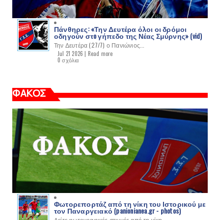
Πάνθηρες: «Την Δευτέρα όλοι οι δρόμοι
οδηγούν στo γήπεδο της Νέας Σμύρνης» (vid)
Την Δευτέρα (27/7) ο Πανιώνιος...
Jul 21 2026 |
Read more
0 σχόλια
ΦΑΚΟΣ
Φωτορεπορτάζ από τη νίκη του Ιστορικού με
τον Παναργειακό (panionianea.gr - photos)
Δείτε φωτογραφικές στιγμές από τη νίκη...