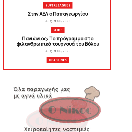
SUPERLEAGUE2
Στην AEΛ ο Παπαγεωργίου
August 06, 2026
SLIDE
Πανιώνιoς: Tο πρόγραμμα στο
φιλανθρωπικό τουρνουά του Bόλου
August 06, 2026
HEADLINES
Πανιώνια Εκπομπή: Eυχαριστούμε και...
συνεχίζουμε!
August 04, 2026
HEADLINES
Θλίψη για τον χαμό του Γιώργου
Mαρσέλλου
August 04, 2026
SLIDE
Ξεκινά η ελεύθερη διάθεση των