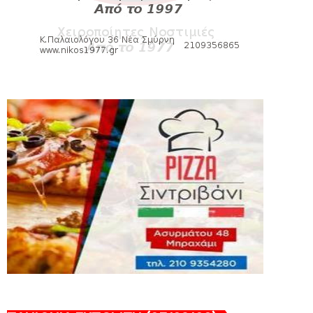
εισιτηρίων διαρκείας του βόλεϊ...
August 04, 2026
ΠΟΛΟ
Kυανέρυθρη και επίσημα η Πάτερου
August 04, 2026
HEADLINES
Πανιώνια Εκπομπή: Έπεσε η αυλαία της
σεζόν με όλη την επικαι...
August 04, 2026