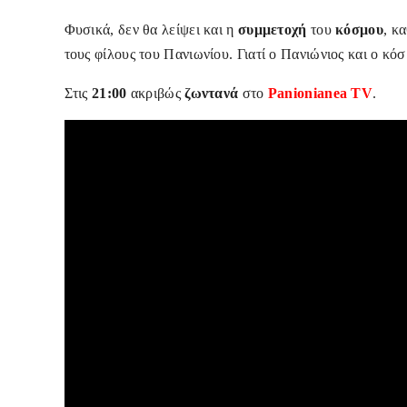
Φυσικά, δεν θα λείψει και η
συμμετοχή
του
κόσμου
, κ
τους φίλους του Πανιωνίου.
Γιατί ο Πανιώνιος και ο κ
Στις
21:00
ακριβώς
ζωντανά
στο
Panionianea
TV
.