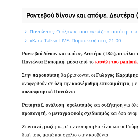
Ραντεβού δίνουν και απόψε, Δευτέρα (
Πανιώνιος: O άξονας που «γεμίζει» ποιότητα κα
«Kara Talks» LIVE: Παρασκευή στις 21:00
Ραντεβού δίνουν και απόψε, Δευτέρα (18/5), οι φίλοι
Πανιώνια Εκπομπή, μέσα από το
κανάλι του panioni
Στην
παρουσίαση
θα βρίσκονται οι
Γιώργος Καρμίρη
αναφερθούν σε
όλη
την
κυανέρυθρη επικαιρότητα
, μ
ποδοσφαιρικό Πανιώνιο
.
Ρεπορτάζ
,
ανάλυση
,
σχολιασμός
και
συζήτηση
για όλ
προπονητή
, ο
μεταγραφικός σχεδιασμός
και όσα αναμ
Ζωντανά
,
μαζί
μας, στην εκπομπή θα είναι και οι
Γιώρ
δική τους ματιά και σχόλιο στην κουβέντα.