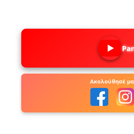
Pa
Ακολούθησέ μας