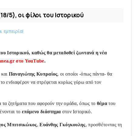
18/5), οι φίλοι του Ιστορικού
ι εμπειρία!
 του Ιστορικού
, καθώς θα μεταδοθεί ζωντανά η νέα
anea.gr στο YouTube
.
ς
και
Παναγιώτης Κυπραίος
, οι οποίοι -όπως πάντα- θα
ε το ενδιαφέρον να στρέφεται κυρίως γύρω από τον
α τα ζητήματα που αφορούν την ομάδα, όπως το
θέμα
του
ένονται το
επόμενο διάστημα
στον Ιστορικό.
γος Μπιτσικώκος
,
Ευάνθης Γκόγκουλης
, προσθέτοντας τη