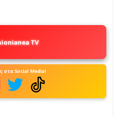
nionianea TV
 στα Social Media!