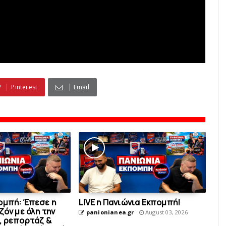
Pinterest
Email
ομπή: Έπεσε η
LIVE η Πανιώνια Εκπομπή!
ζόν με όλη την
panionianea.gr
August 03, 2026
, ρεπορτάζ &