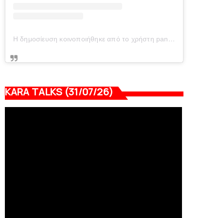
Η δημοσίευση κοινοποιήθηκε από το χρήστη panionianea.gr (@panionianea.gr)
KARA TALKS (31/07/26)