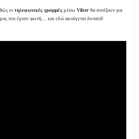
αθώς οι
τηλεφωνικές γραμμές
μέσω
Viber
θα ανοίξουν για
όσμος του έχουν φωνή… και εδώ ακούγεται δυνατά!