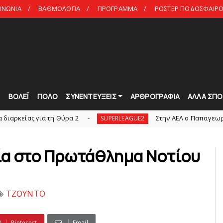
ΙΝΩΝΙΑ
ΒΑΘΜΟΛΟΓΙΑ
ΠΡΟΓΡΑΜΜΑ
ΡΟΣΤΕΡ ΠΟΔΟΣΦΑΙΡΟ 
Τ
ΒΟΛΕΪ
ΠΟΛΟ
ΣΥΝΕΝΤΕΥΞΕΙΣ
ΑΡΘΡΟΓΡΑΦΙΑ
ΑΛΛΑ ΣΠΟ
ια τη Θύρα 2
Στην AEΛ ο Παπαγεωργίου
SUPERLEAGUE2
s
ία στο Πρωτάθλημα Νοτίου
ΤΖΟΥΝΤΟ
Pinterest
Email