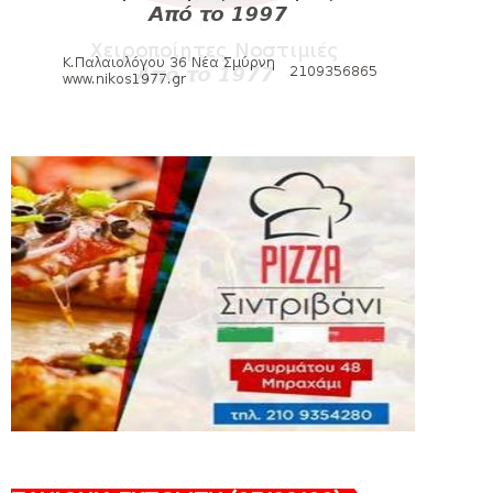
August 04, 2026
HEADLINES
Θλίψη για τον χαμό του Γιώργου
Mαρσέλλου
August 04, 2026
SLIDE
Ξεκινά η ελεύθερη διάθεση των
εισιτηρίων διαρκείας του βόλεϊ...
August 04, 2026