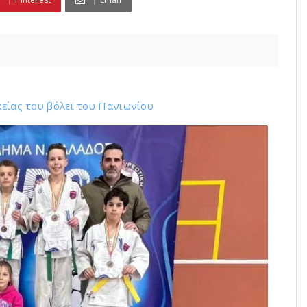
κείας του βόλεϊ τoυ Πανιωνίου