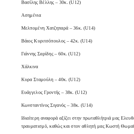
Βασίλης Βέλλης – 30κ. (U12)
Ασημένια
Μελπομένη Χατζηπαρά – 36κ. (U14)
Βάιος Κυριτσόπουλος – 42κ. (U14)
Γιάννης Σαρίδης – 60κ. (U12)
Χάλκινα
Κυρα Σταμούλη – 40κ. (U12)
Ευάγγελος Γροντής – 38κ. (U12)
Κωνσταντίνος Σιγανός – 38κ. (U14)
Ιδιαίτερη αναφορά αξίζει στην πρωταθλήτριά μας Ελευθ
τραυματισμό, καθώς και στον αθλητή μας Κωστή Θωμαϊδ