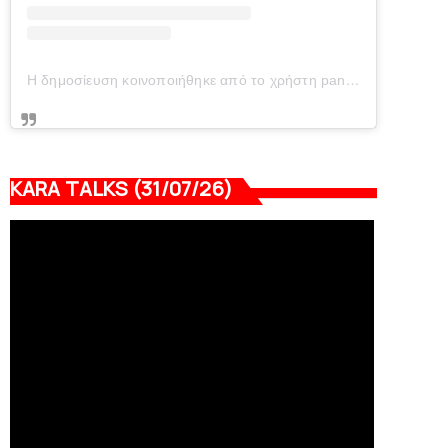
Η δημοσίευση κοινοποιήθηκε από το χρήστη panionianea.gr (@panionianea.gr)
KARA TALKS (31/07/26)