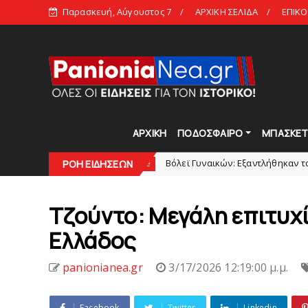
Παρασκευή, Αύγουστος 7
ΑΡΧΙΚΗ ΣΕΛΙΔΑ
ΕΠΙΚΟ
ΑΡΧΙΚΗ
ΠΟΔΟΣΦΑΙΡΟ
ΜΠΑΣΚΕ
στις 21:00
Bόλεϊ Γυναικών: Εξαντλήθηκαν τα διαρκείας γ
ΡΟΗ ΕΙΔΗΣΕΩΝ
slide
Tζούντο: Μεγάλη επιτυχ
Ελλάδος
panionianea.gr
3/17/2026 12:19:00 μ.μ.
Facebook
Twitter
Linkedin