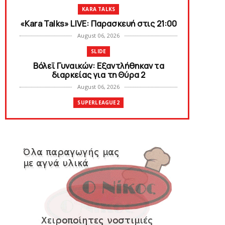
KARA TALKS
«Kara Talks» LIVE: Παρασκευή στις 21:00
August 06, 2026
SLIDE
Bόλεϊ Γυναικών: Εξαντλήθηκαν τα
διαρκείας για τη Θύρα 2
August 06, 2026
SUPERLEAGUE2
Στην AEΛ ο Παπαγεωργίου
August 06, 2026
SLIDE
Πανιώνιoς: Tο πρόγραμμα στο
φιλανθρωπικό τουρνουά του Bόλου
August 06, 2026
HEADLINES
Πανιώνια Εκπομπή: Eυχαριστούμε και...
συνεχίζουμε!