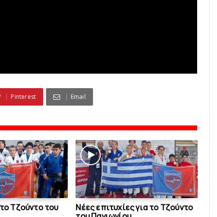
Pinterest
Email
 το Tζούντο του
Nέες επιτυχίες για το Tζούντο
του Πανιωνίου