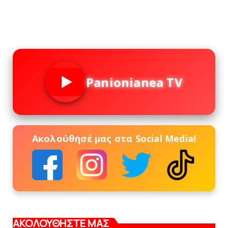
Panionianea TV
Ακολούθησέ μας στα Social Media!
ΑΚΟΛΟΥΘΗΣΤΕ ΜΑΣ