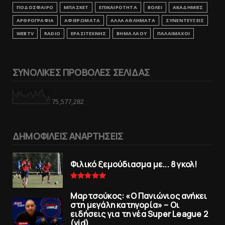
ΠΟΔΟΣΦΑΙΡΟ
ΜΠΑΣΚΕΤ
ΕΠΙΚΑΙΡΟΤΗΤΑ
ΒΟΛΕΙ
ΑΚΑΔΗΜΙΕΣ
ΑΡΘΡΟΓΡΑΦΙΑ
ΑΦΙΕΡΩΜΑΤΑ
ΑΛΛΑ ΑΘΛΗΜΑΤΑ
ΣΥΝΕΝΤΕΥΞΕΙΣ
WEBTV
RADIO
ΕΡΑΣΙΤΕΧΝΗΣ
ΒΗΜΑ ΛΑΟΥ
ΠΑΛΑΙΜΑΧΟΙ
ΣΥΝΟΛΙΚΕΣ ΠΡΟΒΟΛΕΣ ΣΕΛΙΔΑΣ
75,577,282
ΔΗΜΟΦΙΛΕΙΣ ΑΝΑΡΤΗΣΕΙΣ
Φιλικό ξεμούδιασμα με... 8 γκολ!
Μαρτσούκος: «Ο Πανιώνιος ανήκει
στη μεγάλη κατηγορία» – Οι
ειδήσεις για τη νέα Super League 2
(vid)