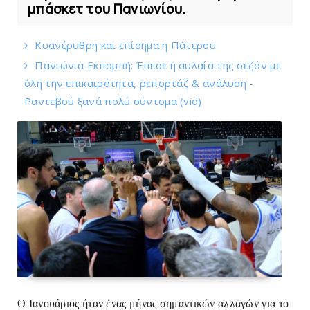
μπάσκετ του Πανιωνίου.
Kυανέρυθρη και επίσημα η Πάτερου
Πανιώνια Εκπομπή: Έπεσε η αυλαία της σεζόν με
όλη την επικαιρότητα, ρεπορτάζ & ανάλυση -
Ραντεβού ξανά πολύ σύντομα (vid)
Ο Ιανουάριος ήταν ένας μήνας σημαντικών αλλαγών για το