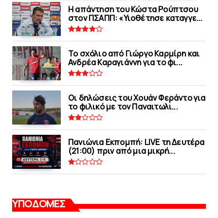
Η απάντηση του Κώστα Ρούπτσου
στον ΠΣΑΠΠ: «Υιοθέτησε καταγγε...
Το σχόλιο από Γιώργο Καρμίρη και
Ανδρέα Καραγιάννη για το φι...
Οι δηλώσεις του Χουάν Φεράντο για
το φιλικό με τoν Παναιτωλι...
Πανιώνια Εκπομπή: LIVE τη Δευτέρα
(21:00) πριν από μια μικρή...
ΥΠΟΔΟΜΕΣ