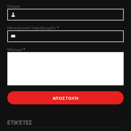
Όνομα
Ηλεκτρονικό ταχυδρομείο
*
Μήνυμα
*
ΕΤΙΚΈΤΕΣ