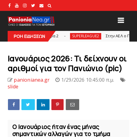
α τη Θύρα 2
Στην AEΛ ο Παπαγεωργίου
ΡΟΗ ΕΙΔΗΣΕΩΝ
SUPERLEAGUE2
s
Ιανουάριος 2026: Τι δείχνουν οι
αριθμοί για τον Πανιώνιο (pic)
panionianea.gr
1/29/2026 10:45:00 π.μ.
slide
Ο Ιανουάριος ήταν ένας μήνας
σημαντικών αλλαγών για το τμήμα