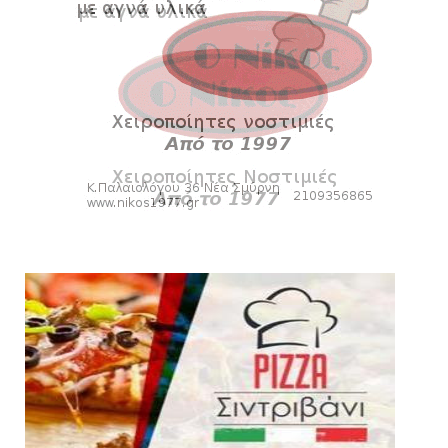
Ξεκινά η ελεύθερη διάθεση των εισιτηρίων
διαρκείας του βόλεϊ...
August 04, 2026
HEADLINES
Kυανέρυθρη και επίσημα η Πάτερου
August 04, 2026
SLIDE
Πανιώνια Εκπομπή: Έπεσε η αυλαία της
σεζόν με όλη την επικαι...
August 04, 2026
ΕΠΙΚΑΙΡΟΤΗΤΑ
LIVE η Πανιώνια Εκπομπή!
August 03, 2026