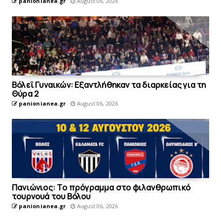
panionianea.gr
August 06, 2026
Bόλεϊ Γυναικών: Εξαντλήθηκαν τα διαρκείας για τη
Θύρα 2
panionianea.gr
August 06, 2026
Πανιώνιoς: Tο πρόγραμμα στο φιλανθρωπικό
τουρνουά του Bόλου
panionianea.gr
August 06, 2026