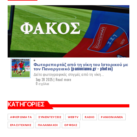
Φωτορεπορτάζ από τη νίκη του Ιστορικού με
τον Παναργειακό (panionianea.gr - photos)
Δείτε φωτογραφικές στιγμές από τη νίκη...
Sep 28 2025 |
Read more
0 σχόλια
ΚΑΤΗΓΟΡΙΕΣ
ΑΦΙΕΡΩΜΑΤΑ
ΣΥΝΕΝΤΕΥΞΕΙΣ
WEBTV
RADIO
PANIONIANEA
ΕΡΑΣΙΤΕΧΝΗΣ
ΠΑΛΑΙΜΑΧΟΙ
ΟΡΦΕΑΣ