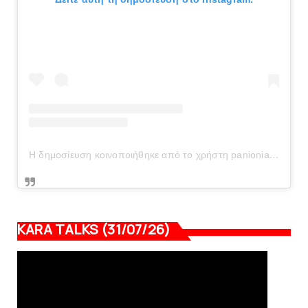
Η δημοσίευση κοινοποιήθηκε από το χρήστη panionianea.gr (@panionianea.gr)
KARA TALKS (31/07/26)