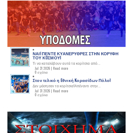
ΝΑΙ! ΠΕΝΤΕ ΚΥΑΝΕΡΥΘΡΕΣ ΣΤΗΝ ΚΟΡΥΦΗ
ΤΟΥ ΚOΣΜΟΥ!
Τι να καταλάβουν αυτά τα κορίτσια από...
Jul 31 2026 |
Read more
0 σχόλια
Στον τελικό η Eθνική Kορασίδων Πόλο!
Δεν μάσησαν τα κορίτσια!Απέναντι στην...
Jul 31 2026 |
Read more
0 σχόλια