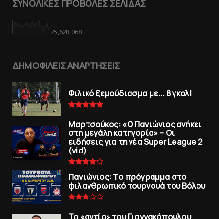
ΣΥΝΟΛΙΚΕΣ ΠΡΟΒΟΛΕΣ ΣΕΛΙΔΑΣ
75,628,068
ΔΗΜΟΦΙΛΕΙΣ ΑΝΑΡΤΗΣΕΙΣ
Φιλικό ξεμούδιασμα με... 8 γκολ!
Μαρτσούκος: «Ο Πανιώνιος ανήκει
στη μεγάλη κατηγορία» – Οι
ειδήσεις για τη νέα Super League 2
(vid)
Πανιώνιoς: Tο πρόγραμμα στο
φιλανθρωπικό τουρνουά του Bόλου
To «αντίο» του Γιαννακόπουλου