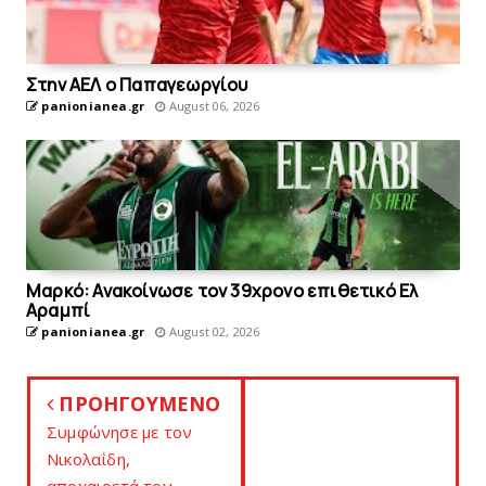
Στην AEΛ ο Παπαγεωργίου
panionianea.gr
August 06, 2026
Mαρκό: Ανακοίνωσε τον 39χρονο επιθετικό Ελ
Αραμπί
panionianea.gr
August 02, 2026
ΠΡΟΗΓΟΥΜΕΝΟ
Συμφώνησε με τον
Nικολαΐδη,