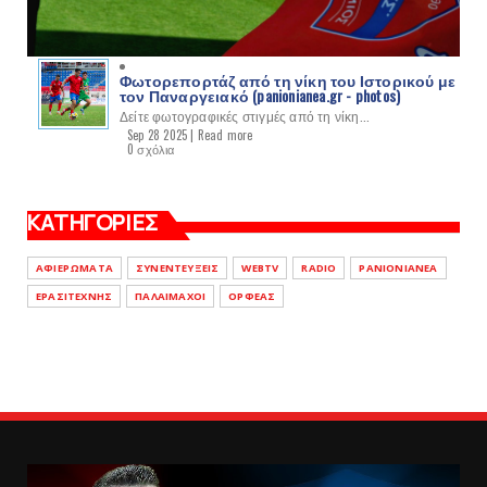
Φωτορεπορτάζ από τη νίκη του Ιστορικού με
τον Παναργειακό (panionianea.gr - photos)
Δείτε φωτογραφικές στιγμές από τη νίκη...
Sep 28 2025 |
Read more
0 σχόλια
ΚΑΤΗΓΟΡΙΕΣ
ΑΦΙΕΡΩΜΑΤΑ
ΣΥΝΕΝΤΕΥΞΕΙΣ
WEBTV
RADIO
PANIONIANEA
ΕΡΑΣΙΤΕΧΝΗΣ
ΠΑΛΑΙΜΑΧΟΙ
ΟΡΦΕΑΣ