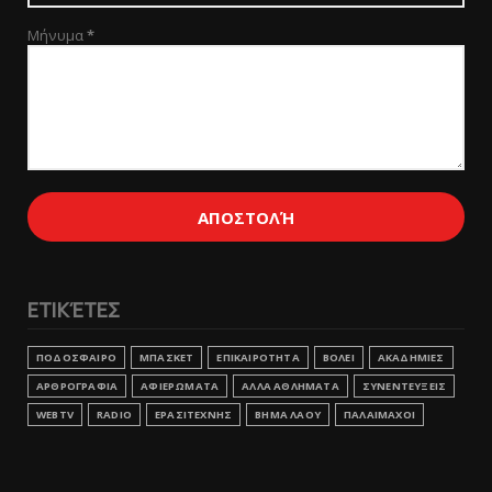
Μήνυμα
*
ΕΤΙΚΈΤΕΣ
ΠΟΔΟΣΦΑΙΡΟ
ΜΠΑΣΚΕΤ
ΕΠΙΚΑΙΡΟΤΗΤΑ
ΒΟΛΕΙ
ΑΚΑΔΗΜΙΕΣ
ΑΡΘΡΟΓΡΑΦΙΑ
ΑΦΙΕΡΩΜΑΤΑ
ΑΛΛΑ ΑΘΛΗΜΑΤΑ
ΣΥΝΕΝΤΕΥΞΕΙΣ
WEBTV
RADIO
ΕΡΑΣΙΤΕΧΝΗΣ
ΒΗΜΑ ΛΑΟΥ
ΠΑΛΑΙΜΑΧΟΙ