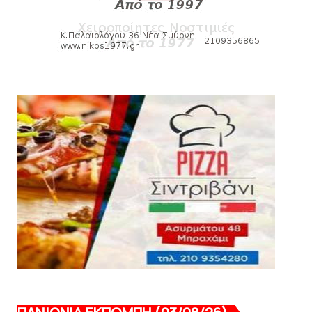
Βόλου - Πανιώνιος
August 07, 2026
HEADLINES
Πανιώνιος: O άξονας που «γεμίζει»
ποιότητα και εμπειρία!
August 07, 2026
KARA TALKS
«Kara Talks» LIVE: Παρασκευή στις 21:00
August 06, 2026