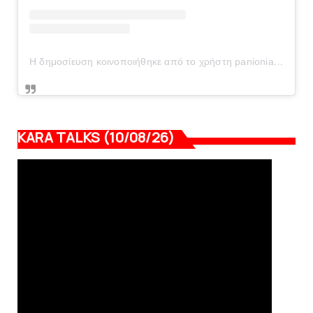
Η δημοσίευση κοινοποιήθηκε από το χρήστη panionianea.gr (@panionianea.gr)
KARA TALKS (10/08/26)