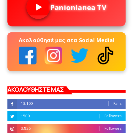
Panionianea TV
Ακολούθησέ μας στα Social Media!
ΑΚΟΛΟΥΘΗΣΤΕ ΜΑΣ
13.100
Fans
1500
Followers
3.826
Followers