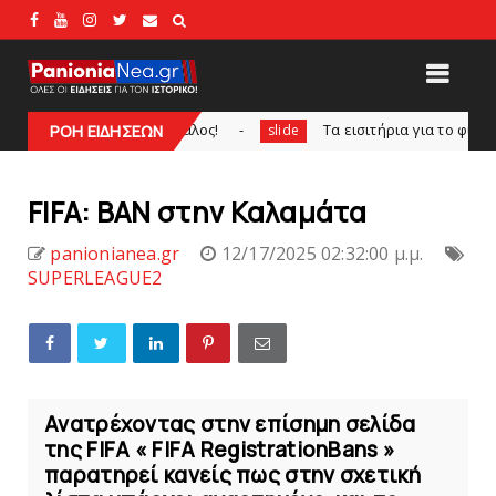
 ο Πορτογάλος!
Tα εισιτήρια για το φιλικό τουρνουά του
ΡΟΗ ΕΙΔΗΣΕΩΝ
slide
FIFA: BAN στην Καλαμάτα
panionianea.gr
12/17/2025 02:32:00 μ.μ.
SUPERLEAGUE2
Ανατρέχοντας στην επίσημη σελίδα
της FIFA « FIFA RegistrationBans »
παρατηρεί κανείς πως στην σχετική