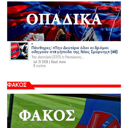
Πάνθηρες: «Την Δευτέρα όλοι οι δρόμοι
οδηγούν στo γήπεδο της Νέας Σμύρνης» (vid)
Την Δευτέρα (27/7) ο Πανιώνιος...
Jul 21 2026 |
Read more
0 σχόλια
ΦΑΚΟΣ