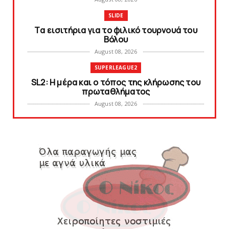
SLIDE
Tα εισιτήρια για το φιλικό τουρνουά του
Bόλου
August 08, 2026
SUPERLEAGUE2
SL2: Η μέρα και ο τόπος της κλήρωσης του
πρωταθλήματος
August 08, 2026
KARA TALKS
Δείτε την εκπομπή «Kara Talks» (video)
August 07, 2026
KARA TALKS
«Kara Talks»: LIVE 21:00
August 07, 2026
SLIDE
Κύπελλο: Την Τετάρτη 19 Αυγούστου το Νίκη