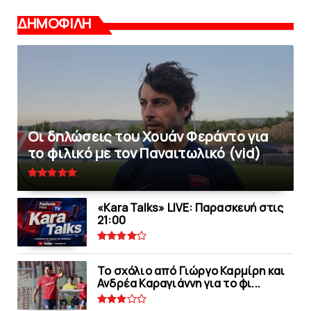
ΔΗΜΟΦΙΛΗ
Οι δηλώσεις του Χουάν Φεράντο για
το φιλικό με τoν Παναιτωλικό (vid)
«Kara Talks» LIVE: Παρασκευή στις
21:00
Το σχόλιο από Γιώργο Καρμίρη και
Ανδρέα Καραγιάννη για το φι...