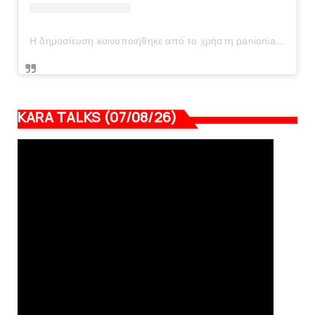
Η δημοσίευση κοινοποιήθηκε από το χρήστη panionianea.gr (@panionianea.gr)
KARA TALKS (07/08/26)