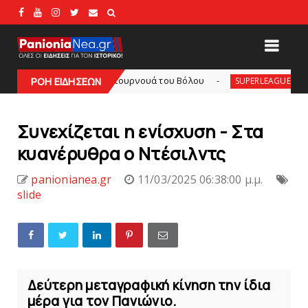
ια το φιλικό τουρνουά του Bόλου
SL2: Η μέρα κ
ΡΟΗ ΕΙΔΗΣΕΩΝ
SUPERLEAGUE2
Συνεχίζεται η ενίσχυση - Στα
κυανέρυθρα ο Nτέσιλντς
panionianea.gr
11/03/2025 06:38:00 μ.μ.
slide
Δεύτερη μεταγραφική κίνηση την ίδια
μέρα για τον Πανιώνιο.