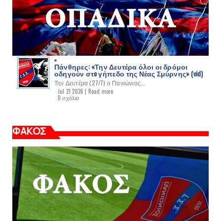
Πάνθηρες: «Την Δευτέρα όλοι οι δρόμοι
οδηγούν στo γήπεδο της Νέας Σμύρνης» (vid)
Την Δευτέρα (27/7) ο Πανιώνιος...
Jul 21 2026 |
Read more
0 σχόλια
ΦΑΚΟΣ