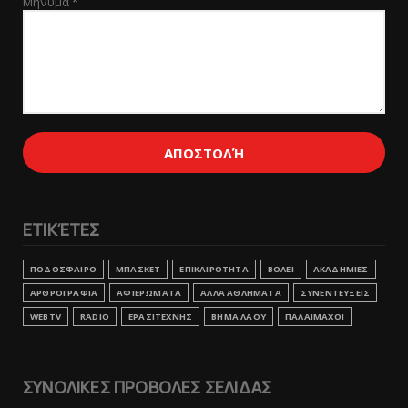
Μήνυμα
*
ΕΤΙΚΈΤΕΣ
ΠΟΔΟΣΦΑΙΡΟ
ΜΠΑΣΚΕΤ
ΕΠΙΚΑΙΡΟΤΗΤΑ
ΒΟΛΕΙ
ΑΚΑΔΗΜΙΕΣ
ΑΡΘΡΟΓΡΑΦΙΑ
ΑΦΙΕΡΩΜΑΤΑ
ΑΛΛΑ ΑΘΛΗΜΑΤΑ
ΣΥΝΕΝΤΕΥΞΕΙΣ
WEBTV
RADIO
ΕΡΑΣΙΤΕΧΝΗΣ
ΒΗΜΑ ΛΑΟΥ
ΠΑΛΑΙΜΑΧΟΙ
ΣΥΝΟΛΙΚΕΣ ΠΡΟΒΟΛΕΣ ΣΕΛΙΔΑΣ