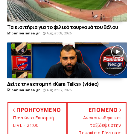
Tα εισιτήρια για το φιλικό τουρνουά του Bόλου
panionianea.gr
August 08, 2026
Δείτε την εκπομπή «Kara Talks» (video)
panionianea.gr
August 07, 2026
ΠΡΟΗΓΟΥΜΕΝΟ
ΕΠΟΜΕΝΟ
Πανιώνια Εκπομπή
Ανακοινώθηκε και
LIVE - 21:00
ταξίδεψε στην
Τουρκία o Γόντικας