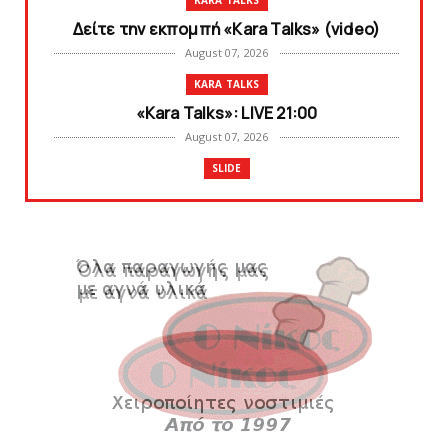
Δείτε την εκπομπή «Kara Talks» (video)
August 07, 2026
KARA TALKS
«Kara Talks»: LIVE 21:00
August 07, 2026
SLIDE
Κύπελλο: Την Τετάρτη 19 Αυγούστου το Νίκη
Βόλου - Πανιώνιος
August 07, 2026
SLIDE
Πανιώνιος: O άξονας που «γεμίζει»
ποιότητα και εμπειρία!
August 07, 2026
KARA TALKS
«Kara Talks» LIVE: Παρασκευή στις 21:00
August 06, 2026