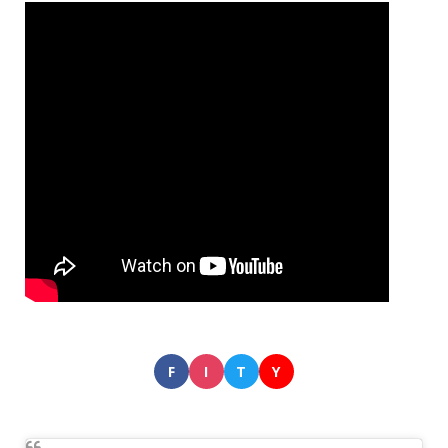
F
I
T
Y