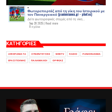
Φωτορεπορτάζ από τη νίκη του Ιστορικού με
τον Παναργειακό (panionianea.gr - photos)
Δείτε φωτογραφικές στιγμές από τη νίκη...
Sep 28 2025 |
Read more
0 σχόλια
ΚΑΤΗΓΟΡΙΕΣ
ΑΦΙΕΡΩΜΑΤΑ
ΣΥΝΕΝΤΕΥΞΕΙΣ
WEBTV
RADIO
PANIONIANEA
ΕΡΑΣΙΤΕΧΝΗΣ
ΠΑΛΑΙΜΑΧΟΙ
ΟΡΦΕΑΣ