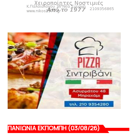
SLIDE
Bόλεϊ Γυναικών: Εξαντλήθηκαν τα διαρκείας
για τη Θύρα 2
August 06, 2026
SUPERLEAGUE2
Στην AEΛ ο Παπαγεωργίου
August 06, 2026
ΠΑΝΙΩΝΙΑ ΕΚΠΟΜΠΗ (03/08/26)