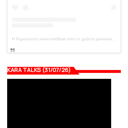
Η δημοσίευση κοινοποιήθηκε από το χρήστη panionianea.gr (@panionianea.gr)
KARA TALKS (31/07/26)