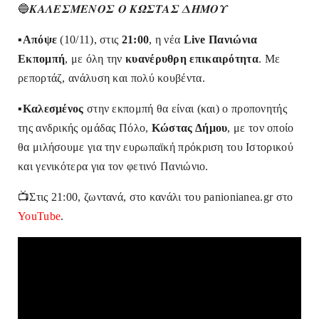
🔵𝜥𝜜𝜦𝜠𝜮𝜧𝜠𝜨𝜪𝜮 𝜪 𝜥𝜴𝜮𝜯𝜜𝜮 𝜟𝜢𝜧𝜪𝜰
▪
️Απόψε
(10/11), στις
21:00
, η νέα
Live Πανιώνια
Εκπομπή
, με όλη την
κυανέρυθρη επικαιρότητα
. Με
ρεπορτάζ, ανάλυση και πολύ κουβέντα.
▪
️Καλεσμένος
στην εκπομπή θα είναι (και) ο προπονητής
της ανδρικής ομάδας Πόλο,
Κώστας Δήμου
, με τον οποίο
θα μιλήσουμε για την ευρωπαϊκή πρόκριση του Ιστορικού
και γενικότερα για τον φετινό Πανιώνιο.
📺Στις 21:00, ζωντανά, στο κανάλι του panionianea.gr στο
YouTube
.