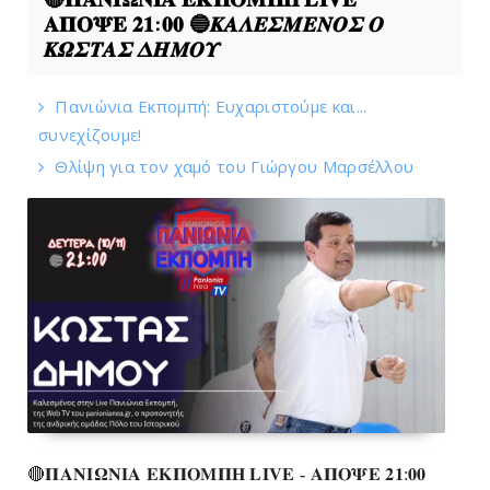
𝚨𝚷𝚶𝚿𝚬 𝟐𝟏:𝟎𝟎 🔵𝜥𝜜𝜦𝜠𝜮𝜧𝜠𝜨𝜪𝜮 𝜪
𝜥𝜴𝜮𝜯𝜜𝜮 𝜟𝜢𝜧𝜪𝜰
Πανιώνια Εκπομπή: Eυχαριστούμε και...
συνεχίζουμε!
Θλίψη για τον χαμό του Γιώργου Mαρσέλλου
🔴𝚷𝚨𝚴𝚰𝛀𝚴𝚰𝚨 𝚬𝚱𝚷𝚶𝚳𝚷𝚮 𝐋𝐈𝐕𝐄 - 𝚨𝚷𝚶𝚿𝚬 𝟐𝟏:𝟎𝟎