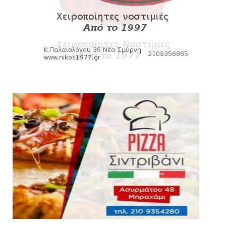
HEADLINES
Kυανέρυθρη και επίσημα η Πάτερου
August 04, 2026
SLIDE
Πανιώνια Εκπομπή: Έπεσε η αυλαία της
σεζόν με όλη την επικαι...
August 04, 2026
ΕΠΙΚΑΙΡΟΤΗΤΑ
LIVE η Πανιώνια Εκπομπή!
August 03, 2026