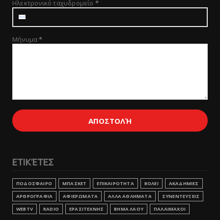
Ηλεκτρονικό ταχυδρομείο
*
Μήνυμα
*
ΕΤΙΚΈΤΕΣ
ΠΟΔΟΣΦΑΙΡΟ
ΜΠΑΣΚΕΤ
ΕΠΙΚΑΙΡΟΤΗΤΑ
ΒΟΛΕΙ
ΑΚΑΔΗΜΙΕΣ
ΑΡΘΡΟΓΡΑΦΙΑ
ΑΦΙΕΡΩΜΑΤΑ
ΑΛΛΑ ΑΘΛΗΜΑΤΑ
ΣΥΝΕΝΤΕΥΞΕΙΣ
WEBTV
RADIO
ΕΡΑΣΙΤΕΧΝΗΣ
ΒΗΜΑ ΛΑΟΥ
ΠΑΛΑΙΜΑΧΟΙ