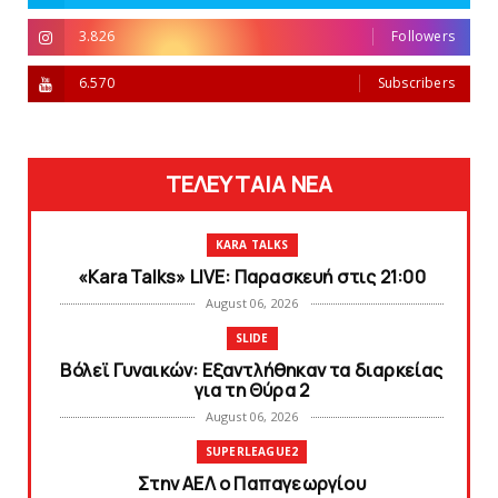
3.826
Followers
6.570
Subscribers
ΤΕΛΕΥΤΑΙΑ ΝΕΑ
KARA TALKS
«Kara Talks» LIVE: Παρασκευή στις 21:00
August 06, 2026
SLIDE
Bόλεϊ Γυναικών: Εξαντλήθηκαν τα διαρκείας
για τη Θύρα 2
August 06, 2026
SUPERLEAGUE2
Στην AEΛ ο Παπαγεωργίου