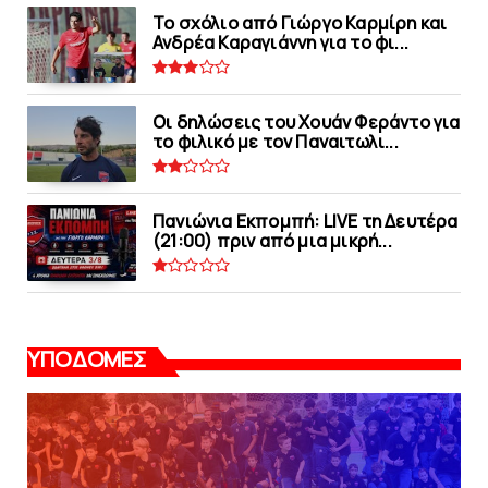
Το σχόλιο από Γιώργο Καρμίρη και
Ανδρέα Καραγιάννη για το φι...
Οι δηλώσεις του Χουάν Φεράντο για
το φιλικό με τoν Παναιτωλι...
Πανιώνια Εκπομπή: LIVE τη Δευτέρα
(21:00) πριν από μια μικρή...
ΥΠΟΔΟΜΕΣ