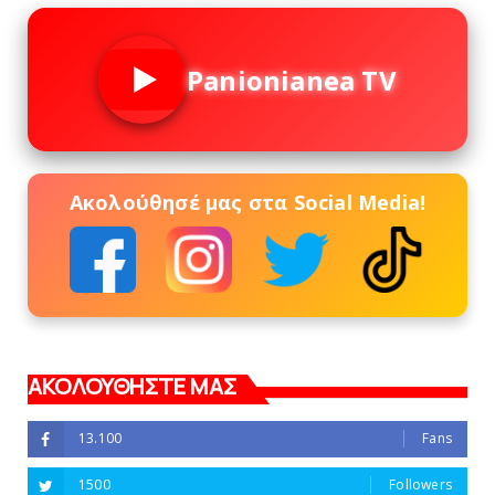
Panionianea TV
Ακολούθησέ μας στα Social Media!
ΑΚΟΛΟΥΘΗΣΤΕ ΜΑΣ
13.100
Fans
1500
Followers