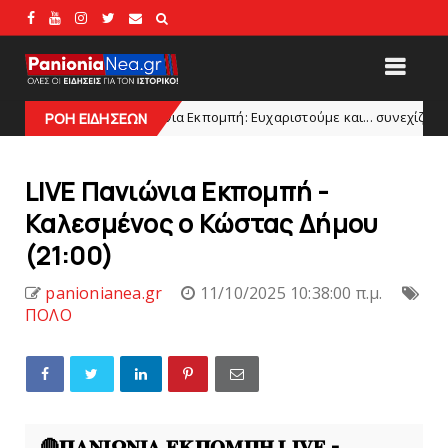
Πανιώνια Εκπομπή: Eυχαριστούμε και... συνεχίζουμε!
ΡΟΗ ΕΙΔΗΣΕΩΝ
HEADLI
LIVE Πανιώνια Εκπομπή -
Καλεσμένος ο Κώστας Δήμου
(21:00)
panionianea.gr
11/10/2025 10:38:00 π.μ.
ΠΟΛΟ
🔴𝚷𝚨𝚴𝚰𝛀𝚴𝚰𝚨 𝚬𝚱𝚷𝚶𝚳𝚷𝚮 𝐋𝐈𝐕𝐄 -