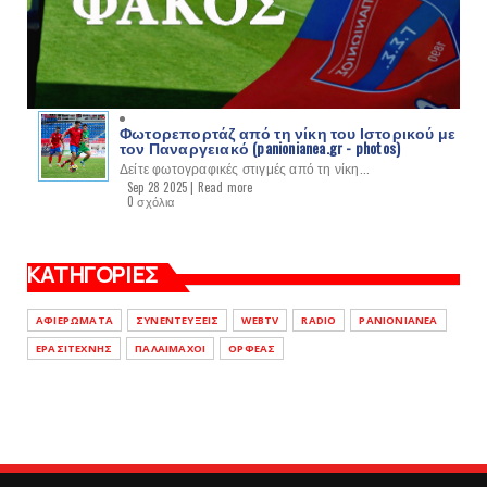
Φωτορεπορτάζ από τη νίκη του Ιστορικού με
τον Παναργειακό (panionianea.gr - photos)
Δείτε φωτογραφικές στιγμές από τη νίκη...
Sep 28 2025 |
Read more
0 σχόλια
ΚΑΤΗΓΟΡΙΕΣ
ΑΦΙΕΡΩΜΑΤΑ
ΣΥΝΕΝΤΕΥΞΕΙΣ
WEBTV
RADIO
PANIONIANEA
ΕΡΑΣΙΤΕΧΝΗΣ
ΠΑΛΑΙΜΑΧΟΙ
ΟΡΦΕΑΣ