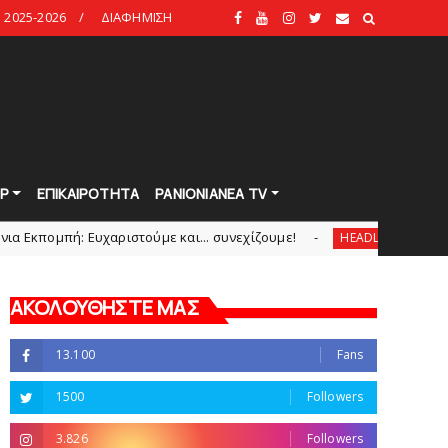
2025-2026
ΔΙΑΦΗΜΙΣΗ
Ρ
ΕΠΙΚΑΙΡΟΤΗΤΑ
PANIONIANEA TV
 Eυχαριστούμε και... συνεχίζουμε!
Θλίψη για τον 
HEADLINES
ΑΚΟΛΟΥΘΗΣΤΕ ΜΑΣ
13.100
Fans
1500
Followers
3.826
Followers