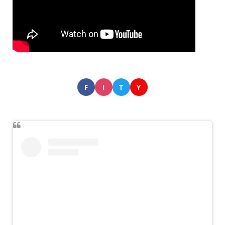
F
I
T
Y