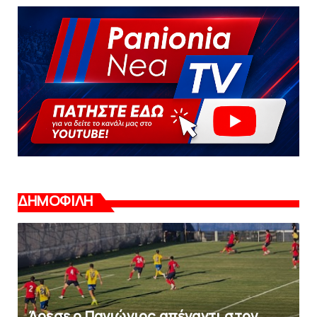
ΔΗΜΟΦΙΛΗ
Άρεσε ο Πανιώνιος απέναντι στoν