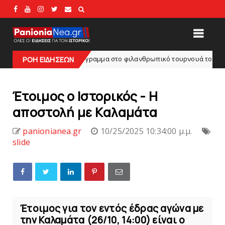
ς: Tο πρόγραμμα στο φιλανθρωπικό τουρνουά του Bόλου
ΡΟΗ ΕΙΔΗΣΕΩΝ
HEADL
Έτοιμος ο Ιστορικός - Η
αποστολή με Kαλαμάτα
panionianea.gr
10/25/2025 10:34:00 μ.μ.
slide
Έτοιμος για τον εντός έδρας αγώνα με
την Καλαμάτα (26/10, 14:00) είναι ο