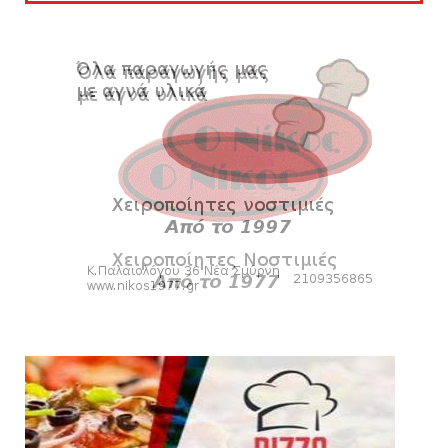
Mαρσέλλου
August 04, 2026
SLIDE
Ξεκινά η ελεύθερη διάθεση των εισιτηρίων
διαρκείας του βόλεϊ...
August 04, 2026
HEADLINES
Kυανέρυθρη και επίσημα η Πάτερου
August 04, 2026
SLIDE
Πανιώνια Εκπομπή: Έπεσε η αυλαία της
σεζόν με όλη την επικαι...
August 04, 2026
ΕΠΙΚΑΙΡΟΤΗΤΑ
LIVE η Πανιώνια Εκπομπή!
August 03, 2026