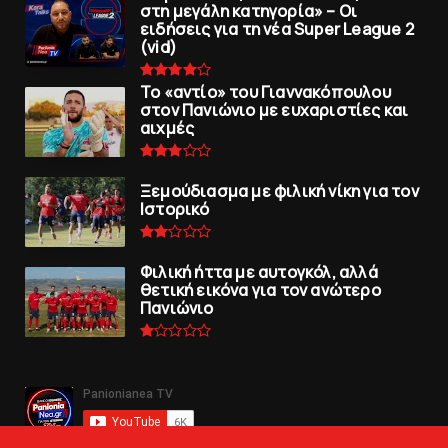
στη μεγάλη κατηγορία» – Οι
ειδήσεις για τη νέα Super League 2
(vid)
To «αντίο» του Γιαννακόπουλου
στον Πανιώνιο με ευχαριστίες και
αιχμές
Ξεμούδιασμα με φιλική νίκη για τoν
Iστορικό
Φιλική ήττα με αυτογκόλ, αλλά
θετική εικόνα για τον ανώτερo
Πανιώνιo