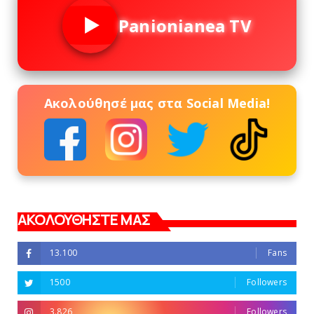
Panionianea TV
Ακολούθησέ μας στα Social Media!
ΑΚΟΛΟΥΘΗΣΤΕ ΜΑΣ
13.100
Fans
1500
Followers
3.826
Followers