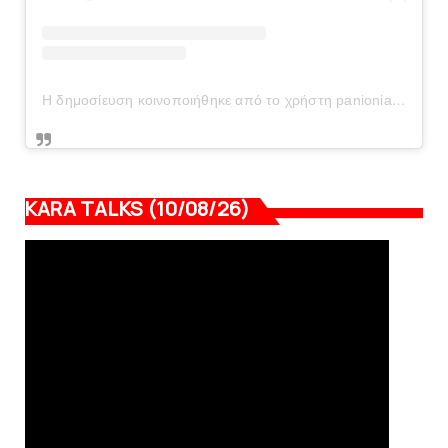
Η δημοσίευση κοινοποιήθηκε από το χρήστη panionianea.gr (@panionianea.gr)
KARA TALKS (10/08/26)