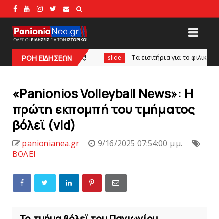
Πορτογάλος!
Tα εισιτήρια για το φιλικό τουρνουά του Bόλ
ΡΟΗ ΕΙΔΗΣΕΩΝ
slide
«Panionios Volleyball News»: Η
πρώτη εκπομπή του τμήματος
βόλεϊ (vid)
panionianea.gr
9/16/2025 07:54:00 μ.μ.
ΒΟΛΕΙ
Το τμήμα βόλεϊ του Πανιωνίου