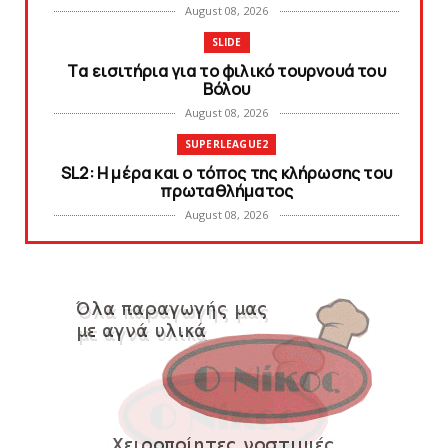
August 08, 2026
SLIDE
Tα εισιτήρια για το φιλικό τουρνουά του
Bόλου
August 08, 2026
SUPERLEAGUE2
SL2: Η μέρα και ο τόπος της κλήρωσης του
πρωταθλήματος
August 08, 2026
KARA TALKS
Δείτε την εκπομπή «Kara Talks» (video)
August 07, 2026
KARA TALKS
«Kara Talks»: LIVE 21:00
August 07, 2026
SLIDE
Κύπελλο: Την Τετάρτη 19 Αυγούστου το Νίκη