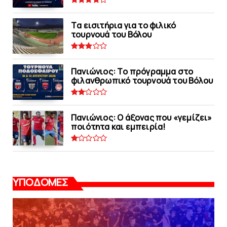
Tα εισιτήρια για το φιλικό
τουρνουά του Bόλου
Πανιώνιoς: Tο πρόγραμμα στο
φιλανθρωπικό τουρνουά του Bόλου
Πανιώνιος: O άξονας που «γεμίζει»
ποιότητα και εμπειρία!
ΥΠΟΔΟΜΕΣ