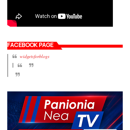
FACEBOOK PAGE
widgetsforblogs