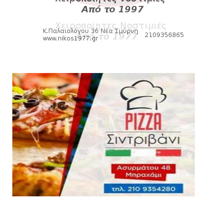
Βόλου - Πανιώνιος
August 07, 2026
HEADLINES
Πανιώνιος: O άξονας που «γεμίζει»
ποιότητα και εμπειρία!
August 07, 2026
KARA TALKS
«Kara Talks» LIVE: Παρασκευή στις 21:00
August 06, 2026