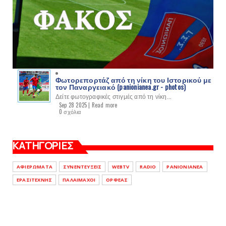
Φωτορεπορτάζ από τη νίκη του Ιστορικού με
τον Παναργειακό (panionianea.gr - photos)
Δείτε φωτογραφικές στιγμές από τη νίκη...
Sep 28 2025 |
Read more
0 σχόλια
ΚΑΤΗΓΟΡΙΕΣ
ΑΦΙΕΡΩΜΑΤΑ
ΣΥΝΕΝΤΕΥΞΕΙΣ
WEBTV
RADIO
PANIONIANEA
ΕΡΑΣΙΤΕΧΝΗΣ
ΠΑΛΑΙΜΑΧΟΙ
ΟΡΦΕΑΣ