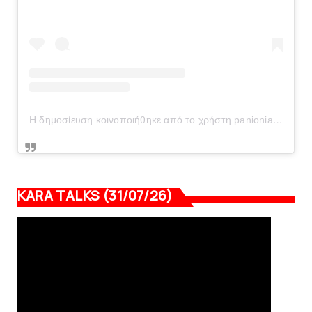
Η δημοσίευση κοινοποιήθηκε από το χρήστη panionianea.gr (@panionianea.gr)
KARA TALKS (31/07/26)