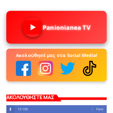
Panionianea TV
Ακολούθησέ μας στα Social Media!
ΑΚΟΛΟΥΘΗΣΤΕ ΜΑΣ
13.100
Fans