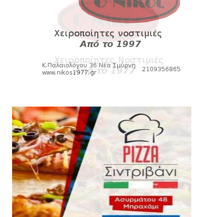
August 04, 2026
SLIDE
Ξεκινά η ελεύθερη διάθεση των εισιτηρίων
διαρκείας του βόλεϊ...
August 04, 2026
ΠΟΛΟ
Kυανέρυθρη και επίσημα η Πάτερου
August 04, 2026
HEADLINES
Πανιώνια Εκπομπή: Έπεσε η αυλαία της
σεζόν με όλη την επικαι...
August 04, 2026