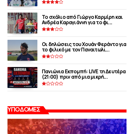
Το σχόλιο από Γιώργο Καρμίρη και
Ανδρέα Καραγιάννη για το φι...
Οι δηλώσεις του Χουάν Φεράντο για
το φιλικό με τoν Παναιτωλι...
Πανιώνια Εκπομπή: LIVE τη Δευτέρα
(21:00) πριν από μια μικρή...
ΥΠΟΔΟΜΕΣ