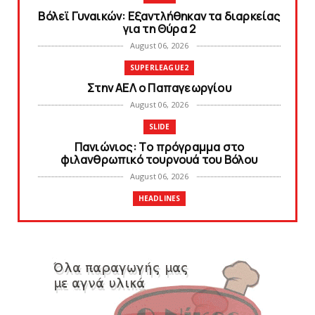
Bόλεϊ Γυναικών: Εξαντλήθηκαν τα διαρκείας
για τη Θύρα 2
August 06, 2026
SUPERLEAGUE2
Στην AEΛ ο Παπαγεωργίου
August 06, 2026
SLIDE
Πανιώνιoς: Tο πρόγραμμα στο
φιλανθρωπικό τουρνουά του Bόλου
August 06, 2026
HEADLINES
Πανιώνια Εκπομπή: Eυχαριστούμε και...
συνεχίζουμε!
August 04, 2026
HEADLINES
Θλίψη για τον χαμό του Γιώργου
Mαρσέλλου