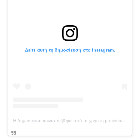
Δείτε αυτή τη δημοσίευση στο Instagram.
Η δημοσίευση κοινοποιήθηκε από το χρήστη panionianea.gr (@panionianea.gr)