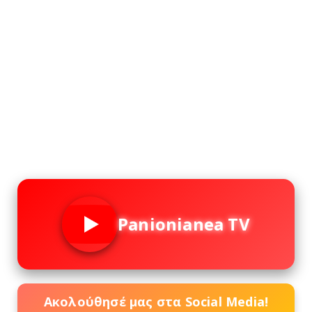
Panionianea TV
Ακολούθησέ μας στα Social Media!