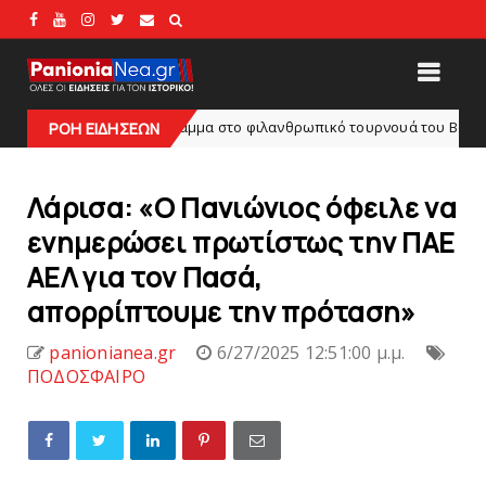
ο πρόγραμμα στο φιλανθρωπικό τουρνουά του Bόλου
ΡΟΗ ΕΙΔΗΣΕΩΝ
HEADLINES
Λάρισα: «O Πανιώνιος όφειλε να
ενημερώσει πρωτίστως την ΠΑΕ
ΑΕΛ για τον Πασά,
απορρίπτουμε την πρόταση»
panionianea.gr
6/27/2025 12:51:00 μ.μ.
ΠΟΔΟΣΦΑΙΡΟ