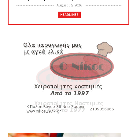
August 06, 2026
HEADLINES
Πανιώνια Εκπομπή: Eυχαριστούμε και...
συνεχίζουμε!
August 04, 2026
HEADLINES
Θλίψη για τον χαμό του Γιώργου
Mαρσέλλου
August 04, 2026
SLIDE
Ξεκινά η ελεύθερη διάθεση των εισιτηρίων
διαρκείας του βόλεϊ...
August 04, 2026
ΠΟΛΟ
Kυανέρυθρη και επίσημα η Πάτερου
August 04, 2026
HEADLINES