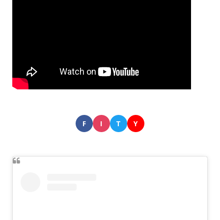
F
I
T
Y