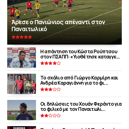
Άρεσε ο Πανιώνιος απέναντι στoν
Παναιτωλικό
Η απάντηση του Κώστα Ρούπτσου
στον ΠΣΑΠΠ: «Υιοθέτησε καταγγε...
Το σχόλιο από Γιώργο Καρμίρη και
Ανδρέα Καραγιάννη για το φι...
Οι δηλώσεις του Χουάν Φεράντο για
το φιλικό με τoν Παναιτωλι...