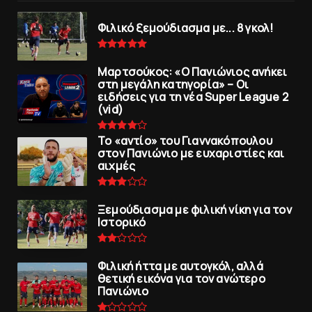
Φιλικό ξεμούδιασμα με... 8 γκολ!
Μαρτσούκος: «Ο Πανιώνιος ανήκει
στη μεγάλη κατηγορία» – Οι
ειδήσεις για τη νέα Super League 2
(vid)
To «αντίο» του Γιαννακόπουλου
στον Πανιώνιο με ευχαριστίες και
αιχμές
Ξεμούδιασμα με φιλική νίκη για τoν
Iστορικό
Φιλική ήττα με αυτογκόλ, αλλά
θετική εικόνα για τον ανώτερo
Πανιώνιo