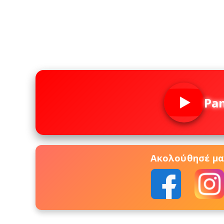
Pa
Ακολούθησέ μας