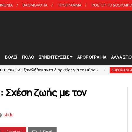
ΙΝΩΝΙΑ
ΒΑΘΜΟΛΟΓΙΑ
ΠΡΟΓΡΑΜΜΑ
ΡΟΣΤΕΡ ΠΟΔΟΣΦΑΙΡΟ 
Τ
ΒΟΛΕΪ
ΠΟΛΟ
ΣΥΝΕΝΤΕΥΞΕΙΣ
ΑΡΘΡΟΓΡΑΦΙΑ
ΑΛΛΑ ΣΠΟ
αντλήθηκαν τα διαρκείας για τη Θύρα 2
Στην AE
SUPERLEAGUE2
 Σχέση ζωής με τον
slide
Pinterest
Email