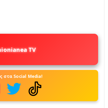
nionianea TV
 στα Social Media!