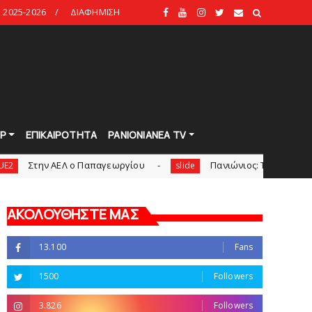
2025-2026
ΔΙΑΦΗΜΙΣΗ
Ρ
ΕΠΙΚΑΙΡΟΤΗΤΑ
PANIONIANEA TV
Λ ο Παπαγεωργίου
Πανιώνιoς: Tο πρόγραμμα στο φιλαν
slide
ΑΚΟΛΟΥΘΗΣΤΕ ΜΑΣ
13.100
Fans
1500
Followers
3.826
Followers