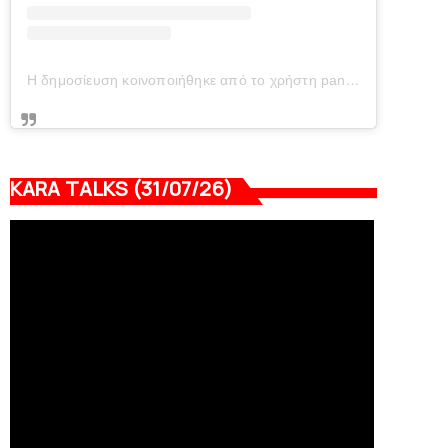
Η δημοσίευση κοινοποιήθηκε από το χρήστη panionianea.gr (@panionianea.gr)
KARA TALKS (31/07/26)