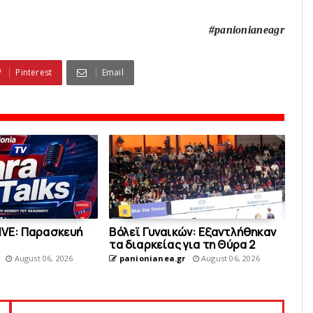
#panionianeagr
Pinterest
Email
LIVE: Παρασκευή
Bόλεϊ Γυναικών: Εξαντλήθηκαν
τα διαρκείας για τη Θύρα 2
August 06, 2026
panionianea.gr
August 06, 2026