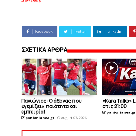
Facebook
Twitter
Linkedin
ΣΧΕΤΙΚΑ ΑΡΘΡΑ
Πανιώνιος: O άξονας που
«Kara Talks» 
«γεμίζει» ποιότητα και
στις 21:00
εμπειρία!
panionianea.gr
panionianea.gr
August 07, 2026