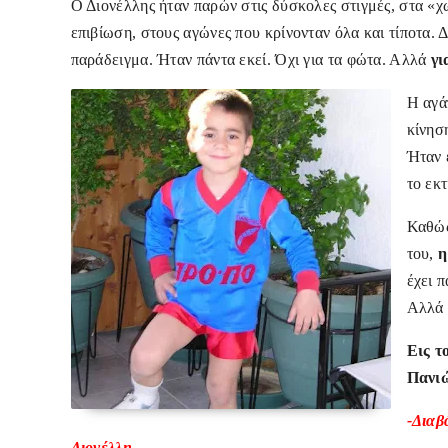
Ο Διονέλλης ήταν παρών στις δύσκολες στιγμές, στα «χω
επιβίωση, στους αγώνες που κρίνονταν όλα και τίποτα. 
παράδειγμα. Ήταν πάντα εκεί. Όχι για τα φώτα. Αλλά
γι
Η αγά
κίνηση
Ήταν έ
το εκ
Καθώς
του,
η
έχει 
Αλλά γ
Εις τ
Πανιώ
-Διαβ
Διονέλλη.