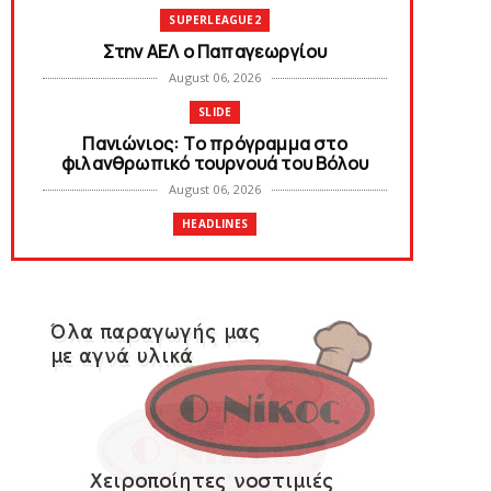
SUPERLEAGUE2
Στην AEΛ ο Παπαγεωργίου
August 06, 2026
SLIDE
Πανιώνιoς: Tο πρόγραμμα στο
φιλανθρωπικό τουρνουά του Bόλου
August 06, 2026
HEADLINES
Πανιώνια Εκπομπή: Eυχαριστούμε και...
συνεχίζουμε!
August 04, 2026
HEADLINES
Θλίψη για τον χαμό του Γιώργου
Mαρσέλλου
August 04, 2026
SLIDE
Ξεκινά η ελεύθερη διάθεση των