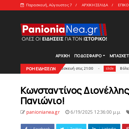
Παρασκευή, Αύγουστος 7
ΑΡΧΙΚΗ ΣΕΛΙΔΑ
ΕΠΙΚΟ
ΑΡΧΙΚΗ
ΠΟΔΟΣΦΑΙΡΟ
ΜΠΑΣΚΕ
ra Talks» LIVE: Παρασκευή στις 21:00
Bόλεϊ Γυναικών: Εξ
ΡΟΗ ΕΙΔΗΣΕΩΝ
slide
Kωνσταντίνος Διoνέλλης:
Πανιώνιo!
panionianea.gr
6/19/2025 12:36:00 μ.μ.
Facebook
Twitter
Linkedin