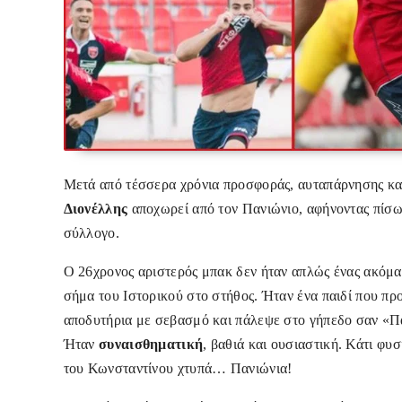
Μετά από τέσσερα χρόνια προσφοράς, αυταπάρνησης και 
Διονέλλης
αποχωρεί από τον Πανιώνιο, αφήνοντας πίσω
σύλλογο.
Ο 26χρονος αριστερός μπακ δεν ήταν απλώς ένας ακόμα
σήμα του Ιστορικού στο στήθος. Ήταν ένα παιδί που π
αποδυτήρια με σεβασμό και πάλεψε στο γήπεδο σαν «Πά
Ήταν
συναισθηματική
, βαθιά και ουσιαστική. Κάτι φυσ
του Κωνσταντίνου χτυπά… Πανιώνια!