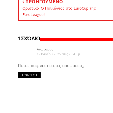
ΠΡΟΗΓΟΥΜΕΝΟ
Oριστικό: O Πανιώνιος στο EuroCup της
EuroLeague!
1 ΣΧΌΛΙΟ
Ανώνυμος
19 Ιουνίου 2025 στις 2:04 μ.μ.
Ποιος παιρνει τετοιες αποφασεις;
ΑΠΆΝΤΗΣΗ