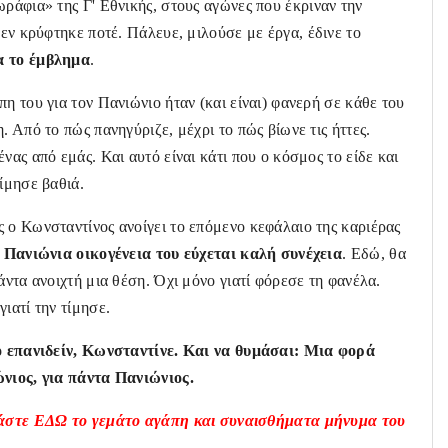
ράφια» της Γ' Εθνικής, στους αγώνες που έκριναν την
Δεν κρύφτηκε ποτέ. Πάλευε, μιλούσε με έργα, έδινε το
α το έμβλημα
.
πη του για τον Πανιώνιο ήταν (και είναι) φανερή σε κάθε του
. Από το πώς πανηγύριζε, μέχρι το πώς βίωνε τις ήττες.
νας από εμάς. Και αυτό είναι κάτι που ο κόσμος το είδε και
τίμησε βαθιά.
 ο Κωνσταντίνος ανοίγει το επόμενο κεφάλαιο της καριέρας
 Πανιώνια οικογένεια του εύχεται καλή συνέχεια
. Εδώ, θα
πάντα ανοιχτή μια θέση. Όχι μόνο γιατί φόρεσε τη φανέλα.
ιατί την τίμησε.
ο επανιδείν, Κωνσταντίνε. Και να θυμάσαι: Μια φορά
νιος, για πάντα Πανιώνιος.
άστε ΕΔΩ το γεμάτο αγάπη και συναισθήματα μήνυμα του