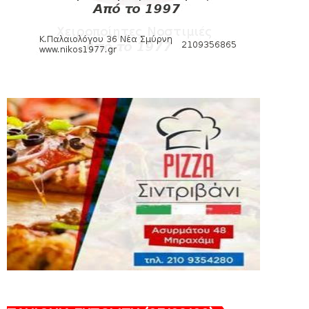
εισιτηρίων διαρκείας του βόλεϊ...
August 04, 2026
ΠΟΛΟ
Kυανέρυθρη και επίσημα η Πάτερου
August 04, 2026
HEADLINES
Πανιώνια Εκπομπή: Έπεσε η αυλαία της
σεζόν με όλη την επικαι...
August 04, 2026