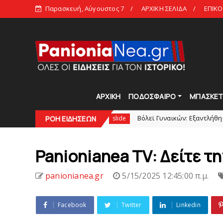
Παρασκευή, Αύγουστος 7
ΑΡΧΙΚΗ ΣΕΛΙΔΑ
ΕΠΙΚΟ
ΑΡΧΙΚΗ
ΠΟΔΟΣΦΑΙΡΟ
ΜΠΑΣΚΕ
ασκευή στις 21:00
Bόλεϊ Γυναικών: Εξαντλήθηκαν τα διαρκ
ΡΟΗ ΕΙΔΗΣΕΩΝ
slide
Panionianea TV: Δείτε τ
panionianea.gr
5/15/2025 12:45:00 π.μ.
Facebook
Twitter
Linkedin