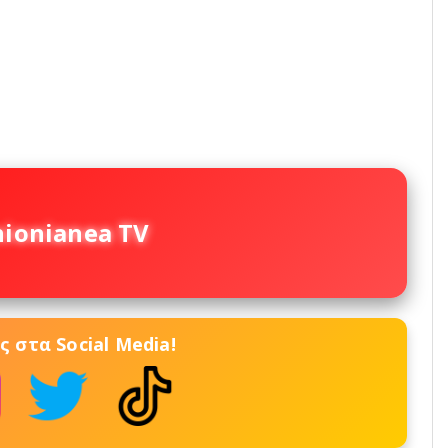
nionianea TV
 στα Social Media!