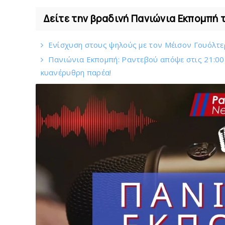
Δείτε την βραδινή Πανιώνια Εκπομπή 
Eνίσχυση στους ψηλούς με τον Μέισον Γουόλτερ
Πανιώνια Εκπομπή: Ραντεβού απόψε στις 21:00 -
κυανέρυθρη παρέα!