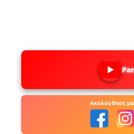
Pa
Ακολούθησέ μας