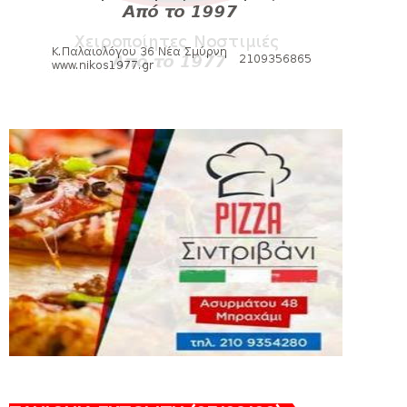
August 04, 2026
HEADLINES
Θλίψη για τον χαμό του Γιώργου
Mαρσέλλου
August 04, 2026
SLIDE
Ξεκινά η ελεύθερη διάθεση των
εισιτηρίων διαρκείας του βόλεϊ...
August 04, 2026