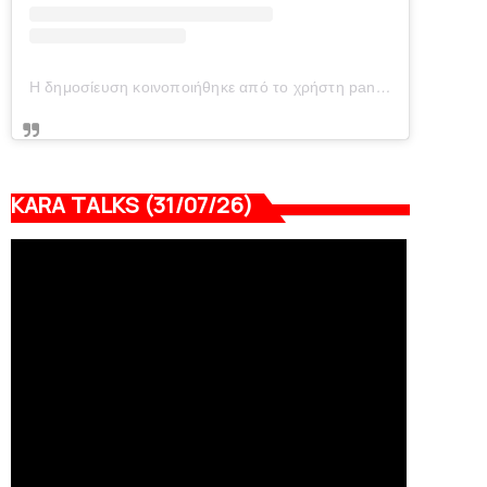
Η δημοσίευση κοινοποιήθηκε από το χρήστη panionianea.gr (@panionianea.gr)
KARA TALKS (31/07/26)