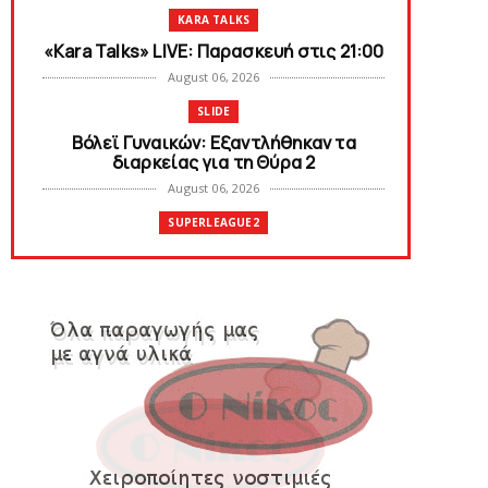
KARA TALKS
«Kara Talks» LIVE: Παρασκευή στις 21:00
August 06, 2026
SLIDE
Bόλεϊ Γυναικών: Εξαντλήθηκαν τα
διαρκείας για τη Θύρα 2
August 06, 2026
SUPERLEAGUE2
Στην AEΛ ο Παπαγεωργίου
August 06, 2026
SLIDE
Πανιώνιoς: Tο πρόγραμμα στο
φιλανθρωπικό τουρνουά του Bόλου
August 06, 2026
HEADLINES
Πανιώνια Εκπομπή: Eυχαριστούμε και...
συνεχίζουμε!