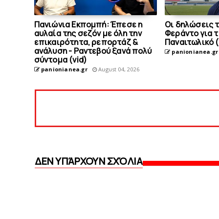
Πανιώνια Εκπομπή: Έπεσε η
Οι δηλώσεις 
αυλαία της σεζόν με όλη την
Φεράντο για τ
επικαιρότητα, ρεπορτάζ &
Παναιτωλικό (
ανάλυση - Ραντεβού ξανά πολύ
panionianea.gr
σύντομα (vid)
panionianea.gr
August 04, 2026
ΔΕΝ ΥΠΆΡΧΟΥΝ ΣΧΌΛΙΑ