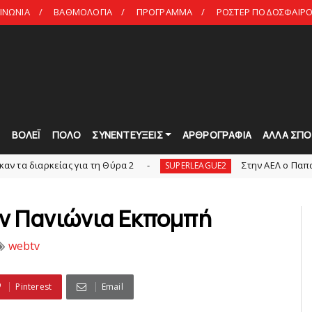
ΙΝΩΝΙΑ
ΒΑΘΜΟΛΟΓΙΑ
ΠΡΟΓΡΑΜΜΑ
ΡΟΣΤΕΡ ΠΟΔΟΣΦΑΙΡΟ 
Τ
ΒΟΛΕΪ
ΠΟΛΟ
ΣΥΝΕΝΤΕΥΞΕΙΣ
ΑΡΘΡΟΓΡΑΦΙΑ
ΑΛΛΑ ΣΠΟ
είας για τη Θύρα 2
Στην AEΛ ο Παπαγεωργίου
SUPERLEAGUE2
ην Πανιώνια Εκπομπή
webtv
Pinterest
Email