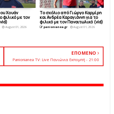
του Χουάν
Το σχόλιο από Γιώργο Καρμίρη
ο φιλικό με τoν
και Ανδρέα Καραγιάννη για το
vid)
φιλικό με τoν Παναιτωλικό (vid)
August 01, 2026
panionianea.gr
August 01, 2026
ΕΠΟΜΕΝΟ
Panionianea TV: Live Πανιώνια Εκπομπή - 21:00